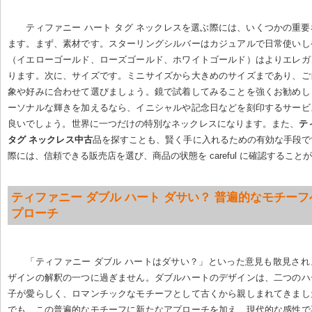
ティファニー ハート タグ ネックレスを選ぶ際には、いくつかの重
ます。まず、素材です。スターリングシルバーはカジュアルで日常使いし
（イエローゴールド、ローズゴールド、ホワイトゴールド）はよりエレガ
ります。次に、サイズです。ミニサイズから大きめのサイズまであり、ご
象や好みに合わせて選びましょう。鏡で試着してみることを強くお勧めし
ーソナルな輝きを加えるなら、イニシャルや記念日などを刻印するサービ
良いでしょう。世界に一つだけの特別なネックレスになります。また、
テ
タグ ネックレス中古
品を探すことも、賢く手に入れるための有効な手段で
際には、信頼できる販売店を選び、商品の状態を careful に確認すること
ティファニー ダブル ハート ダサい？ 普遍的なモチー
プローチ
「ティファニー ダブル ハートはダサい？」といった意見も散見さ
ザインの解釈の一つに過ぎません。ダブルハートのデザインは、二つのハ
子が愛らしく、ロマンチックなモチーフとして古くから親しまれてきまし
でも、この普遍的なモチーフに新たなアプローチを加え、現代的な感性で