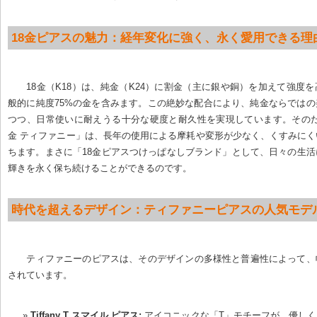
18金ピアスの魅力：経年変化に強く、永く愛用できる理
18金（K18）は、純金（K24）に割金（主に銀や銅）を加えて強度
般的に純度75%の金を含みます。この絶妙な配合により、純金ならでは
つつ、日常使いに耐えうる十分な硬度と耐久性を実現しています。そのため
金 ティファニー」は、長年の使用による摩耗や変形が少なく、くすみに
ちます。まさに「18金ピアスつけっぱなしブランド」として、日々の生
輝きを永く保ち続けることができるのです。
時代を超えるデザイン：ティファニーピアスの人気モデ
ティファニーのピアスは、そのデザインの多様性と普遍性によって、
されています。
Tiffany T スマイル ピアス:
 アイコニックな「T」モチーフが、優し