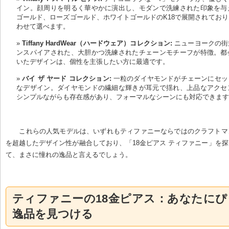
イン。顔周りを明るく華やかに演出し、モダンで洗練された印象を与
ゴールド、ローズゴールド、ホワイトゴールドのK18で展開されてお
わせて選べます。
Tiffany HardWear（ハードウェア）コレクション:
 ニューヨークの
ンスパイアされた、大胆かつ洗練されたチェーンモチーフが特徴。都
いたデザインは、個性を主張したい方に最適です。
バイ ザ ヤード コレクション:
 一粒のダイヤモンドがチェーンにセ
なデザイン。ダイヤモンドの繊細な輝きが耳元で揺れ、上品なアクセ
シンプルながらも存在感があり、フォーマルなシーンにも対応できま
これらの人気モデルは、いずれもティファニーならではのクラフトマ
を超越したデザイン性が融合しており、「18金ピアス ティファニー」を
て、まさに憧れの逸品と言えるでしょう。
ティファニーの18金ピアス：あなたに
逸品を見つける