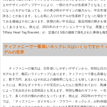
えやデザインのアップデートにより、一部のモデルが生産終了となること
になったモデルであっても、その希少性やデザインの魅力から、中古市場
誇ることがあります。もしお気に入りのモデルが生産終了となった場合で
てみる価値は十分にあります。状態の良い中古品は、新品同様の輝きを保
しくありません。例えば、2021年のオークションデータでは、廃盤となった「R
Tiffany Heart Tag Bracelet」が、定価の1.5倍の価格で落札された事
ティファニーで一番高いネックレスはいくらですか？ 
デルの世界
ティファニーの魅力は、日常使いしやすいデザインから、特別な日の
モデルまで、幅広いラインナップにあります。ティファニーで最も高価な
と、数千万円、あるいはそれ以上の価格帯になることも珍しくありません
レスには、希少なダイヤモンドや宝石がふんだんに使用されており、熟練
によって生み出される芸術品とも言えます。特別な機会のギフトや、一生
として、多くの方の憧れの的となっています。例えば、2022年のサザビ
では、「ティファニー・ダイヤモンド・フラワー・ネックレス」が約45
り、これはティファニーのネックレスにおける最高落札価格記録として知