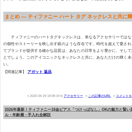
まとめ — ティファニー ハート タグ ネックレスと共に
ティファニーのハートタグネックレスは、単なるアクセサリーではな
の個性やストーリーを映し出す鏡のような存在です。時代を超えて愛され
てブランドが提供する確かな品質は、あなたの日常をより豊かに、そして
とでしょう。このアイコニックなネックレスと共に、あなただけの輝く未
い。
【関連記事】:
アガット 返品
2026-04-29 18:08:19
in
アクセサリー
この記事のURL
コメントを
2026年最新！ティファニー18金ピアス「つけっぱなし」OKの魅力と賢
ル・年齢層・手入れ全解説