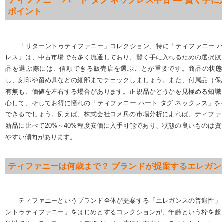
ティファニー ハート タグ ネックレス中古 — 賢く手
ポイント
「リターントゥティファニー」コレクション、特に「ティファニー ハ
レス」は、中古市場でも多く流通しており、賢く手に入れるための選択肢
品を選ぶ際には、信頼できる販売店を選ぶことが重要です。商品の状態を ca
し、刻印や留め具などの細部までチェックしましょう。また、付属品（保
有無も、価値を左右する場合があります。正規品かどうかを見極める知識
心して、そしてお得に憧れの「ティファニー ハート タグ ネックレス」
できるでしょう。例えば、株式会社コメ兵の市場分析によれば、ティファ
新品に比べて20%～40%程度安価に入手可能であり、状態の良いものは
やすい傾向があります。
ティファニーは何歳まで？ ブランドが提案するエレガン
ティファニーというブランド全体が提案する「エレガンスの普遍性」
ントゥティファニー」をはじめとするコレクションが、年齢という枠を超