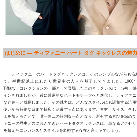
はじめに — ティファニー ハート タグ ネックレスの魅
ティファニーのハートタグネックレスは、そのシンプルながらも洗
で、半世紀以上にわたり世界中の人々を魅了してきました。1960年代に「R
Tiffany」コレクションの一部として登場したこのネックレスは、当初、
インされましたが、後に普遍的なハートモチーフへと進化し、ティファニ
な存在へと成長しました。その魅力は、どんなスタイルにも調和する汎用
使いから特別な日まで幅広く活躍する点にあります。素材、サイズ、そし
印を加えることで、唯一無二の特別な一点となり、所有する喜びを深めて
ァニーの歴史と共に歩んできたハートタグネックレスは、単なるアクセサ
を超えたエレガンスとスタイルを象徴する存在と言えるでしょう。