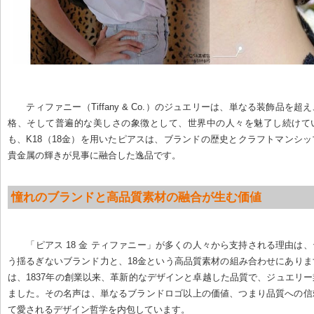
ティファニー（Tiffany & Co.）のジュエリーは、単なる装飾品を
格、そして普遍的な美しさの象徴として、世界中の人々を魅了し続けて
も、K18（18金）を用いたピアスは、ブランドの歴史とクラフトマンシ
貴金属の輝きが見事に融合した逸品です。
憧れのブランドと高品質素材の融合が生む価値
「ピアス 18 金 ティファニー」が多くの人々から支持される理由は
う揺るぎないブランド力と、18金という高品質素材の組み合わせにあり
は、1837年の創業以来、革新的なデザインと卓越した品質で、ジュエリ
ました。その名声は、単なるブランドロゴ以上の価値、つまり品質への信
て愛されるデザイン哲学を内包しています。