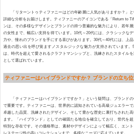
「リターントゥティファニーはどの年齢層に人気がありますか？」と
詳細な分析をお届けします。ティファニーのアイコンである「Return to Tif
ンは、その多様なデザインとブランドの持つ普遍的な魅力により、若年層
の女性まで、幅広い支持を得ています。10代～20代には、クラシックな
力や、憧れのブランドを手にする喜びがあります。30代～40代には、上
過去の思い出を呼び覚ますノスタルジックな魅力が支持されています。5
は、時代を超えて愛されるクラフトマンシップと、洗練されたスタイルを
として選ばれています。
ティファニーはハイブランドですか？ ブランドの立ち位
「ティファニーはハイブランドですか？」という疑問は、ブランドの
で重要です。ティファニーは、世界的に認知されている高級ジュエラーで
卓越した品質、洗練されたデザイン、そして豊かな歴史に裏打ちされた高
ます。「ハイブランド」としての確固たる地位を確立しており、世代を超
特別な存在です。その価格帯は、素材やデザインによって幅広く、エント
レステージ性の高いコレクションまで、多様なニーズに応えています。