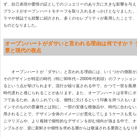
ず、自己表現や愛情の証としてのジュエリーのあり方に大きな影響を与え
ブランドがオープンハートモチーフを取り入れるきっかけとなりました。
ラマや雑誌でも頻繁に紹介され、多くのセレブリティが着用したことで、
ものとなりました。
オープンハートがダサいと言われる理由は何ですか？ 
景と現代の視点
オープンハートが「ダサい」と言われる理由には、いくつかの側面が
そのデザインが特定の時代（特に90年代～2000年代初頭）のファッショ
るという点が挙げられます。流行が繰り返される中で、かつて一世を風靡
時代遅れと感じられることがあります。また、オープンハートは非常にポ
フであるため、ありふれている、個性に欠けるという印象を持つ人もいま
インそのものの普遍性とは別に、一部の安価な模倣品や、時代に合わない
用されることで、デザイン全体のイメージが悪化してしまうケースも見ら
ニマリズムや、より複雑で個性的なデザインを好む傾向が強まる中で、オ
ンプルさが、逆に新鮮さや個性を求める層からは敬遠される要因ともなり