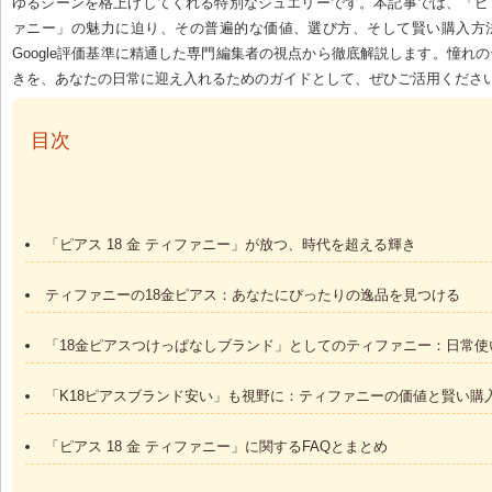
ゆるシーンを格上げしてくれる特別なジュエリーです。本記事では、「ピアス
ァニー」の魅力に迫り、その普遍的な価値、選び方、そして賢い購入方法
Google評価基準に精通した専門編集者の視点から徹底解説します。憧れ
きを、あなたの日常に迎え入れるためのガイドとして、ぜひご活用くださ
 目次
「ピアス 18 金 ティファニー」が放つ、時代を超える輝き
ティファニーの18金ピアス：あなたにぴったりの逸品を見つける
「18金ピアスつけっぱなしブランド」としてのティファニー：日常使
「K18ピアスブランド安い」も視野に：ティファニーの価値と賢い購
「ピアス 18 金 ティファニー」に関するFAQとまとめ