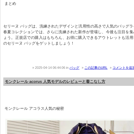
 まとめ
セリーヌ バッグは、洗練されたデザインと汎用性の高さで人気のバッグライ
春夏コレクションでは、さらに洗練された新作が登場し、今後も注目を集
ょう。正規店での購入はもちろん、お得に購入できるアウトレットも活用
のセリーヌ バッグをゲットしましょう！
2025-04-14 06:44:06
in
バッグ
この記事のURL
コメントを追
モンクレール acorus 人気モデルのレビューと着こなし方
 モンクレール アコラス人気の秘密