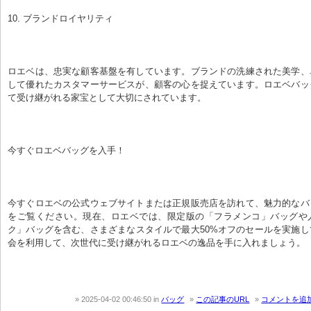
10. ブランドロイヤリティ
ロエベは、忠実な顧客基盤を有しています。ブランドの洗練された美学、
して優れたカスタマーサービスが、顧客の心を捉えています。ロエベバッ
て受け継がれる家宝として大切にされています。
今すぐロエベバッグを入手！
今すぐロエベの公式ウェブサイトまたは正規販売店を訪れて、魅力的なバ
をご覧ください。現在、ロエベでは、限定版の「フラメンコ」バッグや
ク」バッグを含む、さまざまなスタイルで最大50%オフのセールを実施
会を利用して、次世代に受け継がれるロエベの逸品を手に入れましょう。
2025-04-02 00:46:50
in
バッグ
この記事のURL
コメントを追