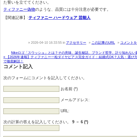
ティファニー偽物
のような、品質には十分注意が必要です。
【関連記事】:
ティファニー ハードウェア 芸能人
2026-04-10 16:33:55
in
アクセサリー
この記事のURL
コメントを
Nikeロゴ「スウッシュ」とは？その意味、誕生秘話、ブランド哲学、計り知れない影
« 【2026年速報】ティファニー一粒ダイヤピアス完全ガイド：結婚式OK？人気・選び
で徹底解説！
コメント記入
次のフォームにコメントを記入してください。
お名前 (*)
メールアドレス:
URL:
次の計算の答えを記入してください。
9 － 6 (*)