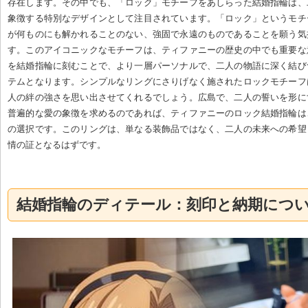
存在します。その中でも、「ロック」モチーフをあしらった結婚指輪は、
象徴する特別なデザインとして注目されています。「ロック」というモチ
が何ものにも解かれることのない、強固で永遠のものであることを願う気
す。このアイコニックなモチーフは、ティファニーの歴史の中でも重要な
を結婚指輪に刻むことで、より一層パーソナルで、二人の物語に深く結び
テムとなります。シンプルなリングにさりげなく施されたロックモチーフ
人の絆の強さを思い出させてくれるでしょう。広島で、二人の誓いを形に
普遍的な愛の象徴を求めるのであれば、ティファニーのロック結婚指輪は
の選択です。このリングは、単なる装飾品ではなく、二人の未来への希望
情の証となるはずです。
結婚指輪のディテール：刻印と納期につ