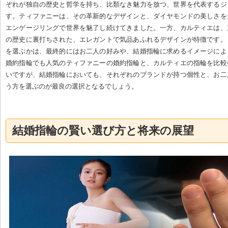
ぞれが独自の歴史と哲学を持ち、比類なき魅力を放つ、世界を代表するジ
す。ティファニーは、その革新的なデザインと、ダイヤモンドの美しさを
エンゲージリングで世界を魅了し続けてきました。一方、カルティエは、
の歴史に裏打ちされた、エレガントで気品あふれるデザインが特徴です。
を選ぶかは、最終的にはお二人の好みや、結婚指輪に求めるイメージによ
婚約指輪でも人気のティファニーの婚約指輪と、カルティエの指輪を比較
いですが、結婚指輪においても、それぞれのブランドが持つ個性と、お二
う方を選ぶのが最良の選択となるでしょう。
結婚指輪の賢い選び方と将来の展望