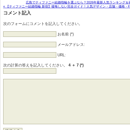
広島でティファニー結婚指輪を選ぶなら？2026年最新人気ランキング＆
« 【ティファニー結婚指輪 新宿】後悔しない完全ガイド！人気デザイン・店舗・価格・F
コメント記入
次のフォームにコメントを記入してください。
お名前 (*)
メールアドレス:
URL:
次の計算の答えを記入してください。
4 ＋ 7 (*)