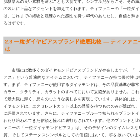
肌馴染みの良い素材を選ぶことも大切です。シンプルだからこそ、その繊
の装いに上品なアクセントを加えてくれます。ティファニーの「一粒ダイ
は、これまでの経験と洗練された感性を持つ40代のあなたに、自信と輝
るはずです。
2.3 一粒ダイヤピアスブランド徹底比較 — ティファ
は
市場には数多くのダイヤモンドピアスブランドが存在しますが、「一
アス」という普遍的なアイテムにおいて、ティファニーが持つ優位性は
す。まず、ティファニーが使用するダイヤモンドは、その品質基準が非常
カラー、クラリティ、カラットのすべてにおいて妥協がありません。これ
て最大限に輝く、息をのむような美しさを実現しています。具体的には、
イヤモンドは、エクセレントカット以上の品質を持つもののみが選ばれ、
に評価されています。さらに、ティファニーブルーで知られるブランドイ
わたり培われてきた信頼と憧れに裏打ちされています。他のブランドと比
ァニーの「一粒ダイヤモンドピアス」は、そのデザインのタイムレスな
質、そしてステータスシンボルとしての価値において、群を抜いていま