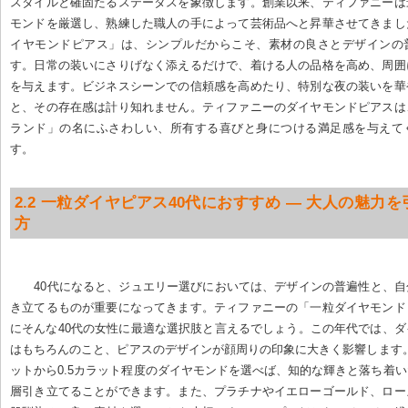
スタイルと確固たるステータスを象徴します。創業以来、ティファニーは
モンドを厳選し、熟練した職人の手によって芸術品へと昇華させてきまし
イヤモンドピアス」は、シンプルだからこそ、素材の良さとデザインの
す。日常の装いにさりげなく添えるだけで、着ける人の品格を高め、周囲
を与えます。ビジネスシーンでの信頼感を高めたり、特別な夜の装いを華
と、その存在感は計り知れません。ティファニーのダイヤモンドピアスは
ランド」の名にふさわしい、所有する喜びと身につける満足感を与えて
す。
2.2 一粒ダイヤピアス40代におすすめ — 大人の魅力
方
40代になると、ジュエリー選びにおいては、デザインの普遍性と、
き立てるものが重要になってきます。ティファニーの「一粒ダイヤモンド
にそんな40代の女性に最適な選択肢と言えるでしょう。この年代では、
はもちろんのこと、ピアスのデザインが顔周りの印象に大きく影響します。
ットから0.5カラット程度のダイヤモンドを選べば、知的な輝きと落ち着
層引き立てることができます。また、プラチナやイエローゴールド、ロー