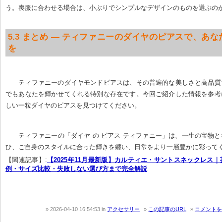
う。喪服に合わせる場合は、小ぶりでシンプルなデザインのものを選ぶの
5.3 まとめ — ティファニーのダイヤのピアスで、あ
を
ティファニーのダイヤモンドピアスは、その普遍的な美しさと高品質
でもあなたを輝かせてくれる特別な存在です。今回ご紹介した情報を参考
しい一粒ダイヤのピアスを見つけてください。
ティファニーの「ダイヤ の ピアス ティファニー」は、一生の宝物
ひ、ご自身のスタイルに合った輝きを纏い、日常をより一層豊かに彩って
【関連記事】:
【2025年11月最新版】カルティエ・サントスネックレス｜
例・サイズ比較・失敗しない選び方まで完全解説
2026-04-10 16:54:53
in
アクセサリー
この記事のURL
コメントを