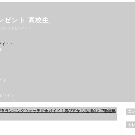
レゼント 高校生
レゼントをセレクト！
サイト：
ト
イト
るサイト
オGPSランニングウォッチ完全ガイド！選び方から活用術まで徹底解
コ
カ