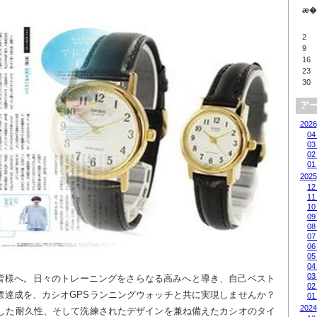
æ�
2
9
16
23
30
ア
2026
04
03
02
01
2025
12
11
10
09
08
07
06
05
04
03
皆様へ。日々のトレーニングをさらなる高みへと導き、自己ベスト
02
達成を、カシオGPSランニングウォッチと共に実現しませんか？ 
01
2024
越した耐久性、そして洗練されたデザインを兼ね備えたカシオのタイ