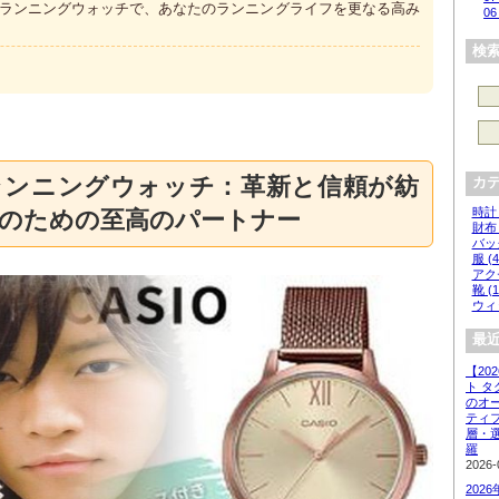
Sランニングウォッチで、あなたのランニングライフを更なる高み
06
検
ランニングウォッチ：革新と信頼が紡
カ
時計 
のための至高のパートナー
財布 
バッグ
服 (4
アクセ
靴 (1
ウィッ
最近
【20
ト 
のオ
ティ
層・
羅
2026-
202