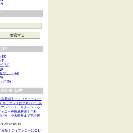
 月
索
テゴリ
(19)
(6)
 (34)
4)
サリー (44)
9)
グ (5)
の記事: 10本
26年最新】ティファニー ハー
タグ ネックレスはダサい？伝説
ープンハート・リターントゥ
ファニーを徹底解説！年齢
選び方・中古情報まで完全網
04-29 18:08:19
6年最新！ティファニー18金ピ