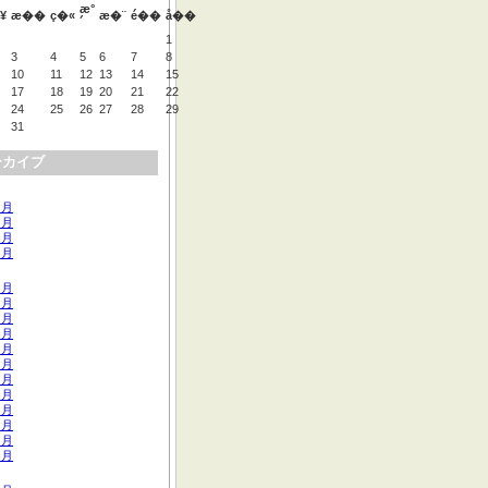
æ°
¥
æ��
ç�«
æ�¨
é��
å��
´
1
3
4
5
6
7
8
10
11
12
13
14
15
17
18
19
20
21
22
24
25
26
27
28
29
31
ーカイブ
 月
 月
 月
 月
 月
 月
 月
 月
 月
 月
 月
 月
 月
 月
 月
 月