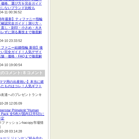
、価格、選び方を完全ガイド
敗しないブランド比較も
04-11 00:36:52
26年最新】ティファニー指輪
ズ確認完全ガイド｜測り方・
・直し・刻印・小さめ・大き
バレずに測る裏技まで徹底解
04-10 23:33:52
ィファニー結婚指輪 新宿】後
ない完全ガイド！人気デザイ
店舗・価格・FAQまで徹底解
04-10 19:00:54
のコメント: 8 コメント
:【ママ用の出産祝い】本当に嬉
ったものはコレ！人気ギフト
の友達へのプレゼントランキ
10-28 12:05:09
perstar Primeknit “Human
e” Pack 全5色が国内12月5日に
予定
2年ファッションhacopy市場情
新
10-28 03:14:28
ジョージ ジェンセン”組み合わ