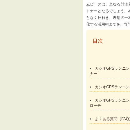
ムピースは、単なる計測
トナーとなるでしょう。
となく紐解き、理想の一
化する活用術までを、専
  目次
カシオGPSランニ
ナー
カシオGPSランニ
カシオGPSランニ
ローチ
よくある質問（FA