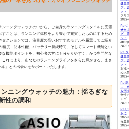
の究極の一本を見つける：カシオランニングウォッチ
せ自
グ、
ット
クリ
2022-
Re:
ランニングウォッチの中から、ご自身のランニングスタイルに完璧
せ自
出すことは、ランニング体験をより豊かで充実したものにするため
グ、
ット
本セクションでは、注目度の高いおすすめモデルを厳選してご紹介
ank
2022-
能の精度、防水性能、バッテリー持続時間、そしてスマート機能とい
Re:
要な機能ポイントを、初心者の方にも分かりやすく、かつ専門的な
せ自
。これにより、あなたのランニングライフをさらに輝かせる、まさ
グ、
ット
一本」との出会いをサポートいたします。
女性
め人
2022-
Re
に！
ランニングウォッチの魅力：揺るぎな
＆例
女性
新性の調和
ング
2022-
Re
トに
202
報更
2022-