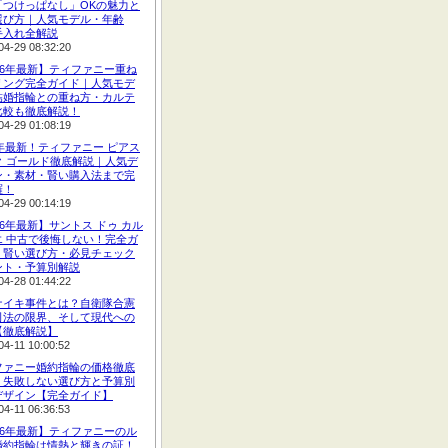
「つけっぱなし」OKの魅力と
選び方｜人気モデル・年齢
手入れ全解説
04-29 08:32:20
26年最新】ティファニー重ね
リング完全ガイド｜人気モデ
結婚指輪との重ね方・カルテ
比較も徹底解説！
04-29 01:08:19
6年最新！ティファニー ピアス
ク ゴールド徹底解説｜人気デ
ン・素材・賢い購入法まで完
羅！
04-29 00:14:19
26年最新】サントス ドゥ カル
エ 中古で後悔しない！完全ガ
｜賢い選び方・必見チェック
ント・予算別解説
04-28 01:44:22
ナイキ事件とは？自衛隊合憲
司法の限界、そして現代への
【徹底解説】
04-11 10:00:52
ファニー婚約指輪の価格徹底
！失敗しない選び方と予算別
デザイン【完全ガイド】
04-11 06:36:53
26年最新】ティファニーのル
婚約指輪は情熱と輝きの証！