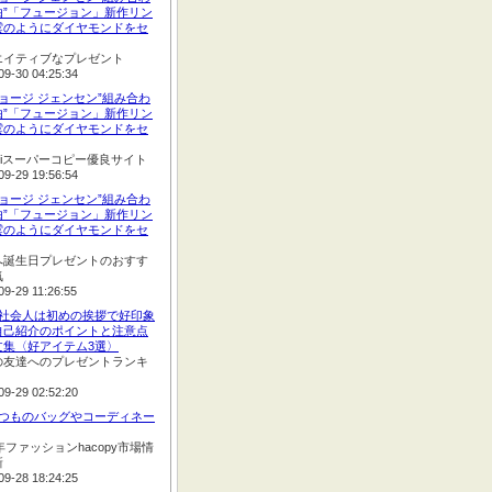
由”「フュージョン」新作リン
雲のようにダイヤモンドをセ
エイティブなプレゼント
09-30 04:25:34
ジョージ ジェンセン”組み合わ
由”「フュージョン」新作リン
雲のようにダイヤモンドをセ
opiスーパーコピー優良サイト
09-29 19:56:54
ジョージ ジェンセン”組み合わ
由”「フュージョン」新作リン
雲のようにダイヤモンドをセ
へ誕生日プレゼントのおすす
気
09-29 11:26:55
:新社会人は初めの挨拶で好印象
自己紹介のポイントと注意点
文集〈好アイテム3選〉
の友達へのプレゼントランキ
09-29 02:52:20
:いつものバッグやコーディネー
2年ファッションhacopy市場情
新
09-28 18:24:25