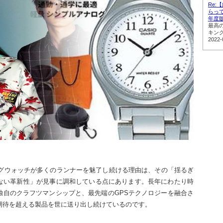
Re
らって
年度
最高
キン
2022-
ングウォッチが多くのランナーを魅了し続ける理由は、その「揺るぎ
ない革新性」が見事に調和している点にあります。長年にわたり時
独自のクラフツマンシップと、最先端のGPSテクノロジーを融合さ
期待を超える製品を世に送り出し続けているのです。