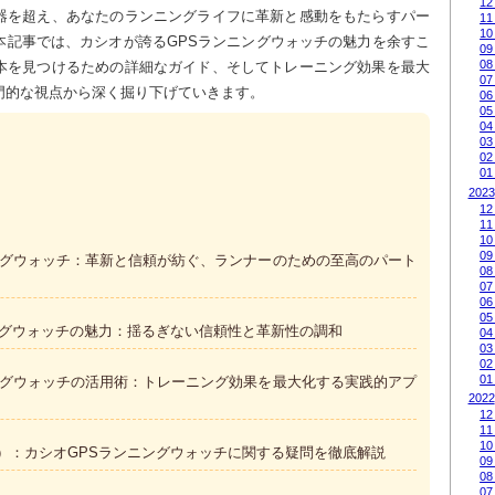
12
器を超え、あなたのランニングライフに革新と感動をもたらすパー
11
10
本記事では、カシオが誇るGPSランニングウォッチの魅力を余すこ
09
08
本を見つけるための詳細なガイド、そしてトレーニング効果を最大
07
門的な視点から深く掘り下げていきます。
06
05
04
03
02
01
2023
12
11
10
09
ングウォッチ：革新と信頼が紡ぐ、ランナーのための至高のパート
08
07
06
05
ングウォッチの魅力：揺るぎない信頼性と革新性の調和
04
03
02
01
ングウォッチの活用術：トレーニング効果を最大化する実践的アプ
2022
12
11
10
Q）：カシオGPSランニングウォッチに関する疑問を徹底解説
09
08
07