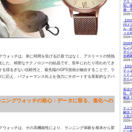
アス
賢い
層・
2026-
【20
付け
ル・
ィエ
2026-
202
ピン
ザイ
ングウォッチは、単に時間を告げる計器ではなく、アスリートの情熱
全網
2026-
化した、精密なテクノロジーの結晶です。長年にわたり培われてき
【20
ける揺るぎない信頼性と、最先端のGPS技術が融合することで、ラ
ティ
イド
ズに応え、パフォーマンス向上を強力にサポートする革新的なデバ
ポイ
2026-
長沼
性、
教訓
Sランニングウォッチの核心：データに宿る、進化への
2026-
ティ
解説
人気
2026-
【20
ングウォッチは、その高機能性により、ランニング体験を根本から変
ビー