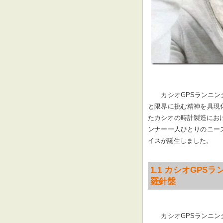
カシオGPSランニ
と限界に挑む精神を具現
たカシオの時計製造にお
ンナー一人ひとりのニー
イスが誕生しました。
1.1 カシオGP
羅針盤
カシオGPSランニ