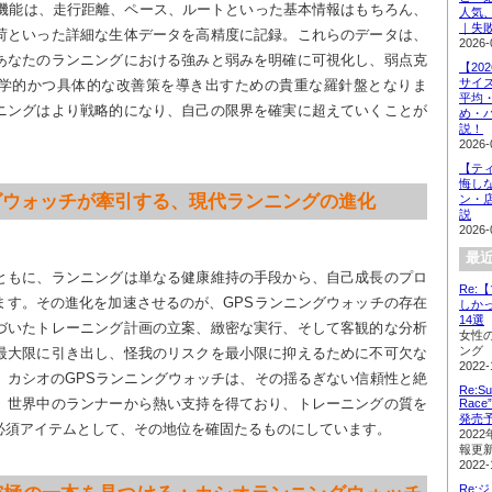
S機能は、走行距離、ペース、ルートといった基本情報はもちろん、
人気
｜失
荷といった詳細な生体データを高精度に記録。これらのデータは、
2026-
あなたのランニングにおける強みと弱みを明確に可視化し、弱点克
【20
サイ
学的かつ具体的な改善策を導き出すための貴重な羅針盤となりま
平均
ニングはより戦略的になり、自己の限界を確実に超えていくことが
め・
説！
2026-
【テ
悔し
ニングウォッチが牽引する、現代ランニングの進化
ン・
説
2026-
最近
ともに、ランニングは単なる健康維持の手段から、自己成長のプロ
Re
ます。その進化を加速させるのが、GPSランニングウォッチの存在
しか
14選
づいたトレーニング計画の立案、緻密な実行、そして客観的な分析
女性
ング
最大限に引き出し、怪我のリスクを最小限に抑えるために不可欠な
2022-
、カシオのGPSランニングウォッチは、その揺るぎない信頼性と絶
Re:Su
、世界中のランナーから熱い支持を得ており、トレーニングの質を
Rac
発売
必須アイテムとして、その地位を確固たるものにしています。
202
報更
2022-
Re: