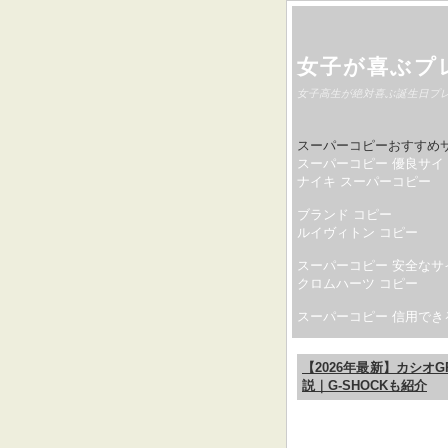
女子が喜ぶプ
女子高生が絶対喜ぶ誕生日プ
スーパーコピーおすすめ
スーパーコピー 優良サイ
ナイキ スーパーコピー
ブランド コピー
ルイヴィトン コピー
スーパーコピー 安全なサ
クロムハーツ コピー
スーパーコピー 信用でき
【2026年最新】カシ
説｜G-SHOCKも紹介