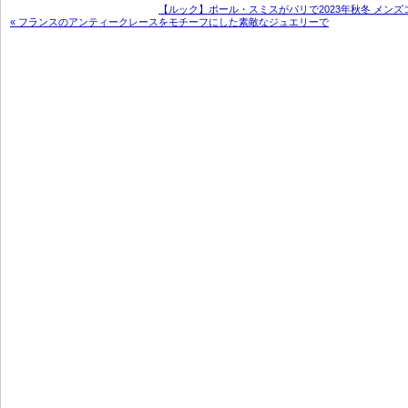
【ルック】ポール・スミスがパリで2023年秋冬 メンズ
« フランスのアンティークレースをモチーフにした素敵なジュエリーで