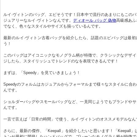
ルイ·ヴィトンのバッグ、エピそうです！日本中で流行のあまりにもこの
ジュアリーなルイ·ヴィトンなんです。
ディオール バッグ 偽物
高級感あふ
でなく、色々なスタイルやサイズも揃っているんです。
最新のルイ·ヴィトン古着バッグを紹介したら、話題のエピバッグは最初
う！
このバッグはアイコニックなモノグラム柄が特徴で、クラシックなデザイ
ジしたら、スタイリッシュでトレンドのなを表現できるんです！
まずは、「Speedy」を見ていきましょう！
Speedyのフォルムはカジュアルからフォーマルまで様々なスタイルに合
んです。
ショルダーバッグやスモールバッグなど、一見同じようでもブランドやサ
んです。
一言で言えば「日常の時間」で使う、ルイ·ヴィトンのオススメモデルなん
さらに、最新の傑作、「Keepall」を紹介したいと思います！「Keepall
トンが最初に開発したハンドバッグで、プレーンなモノグラム柄が特徴で