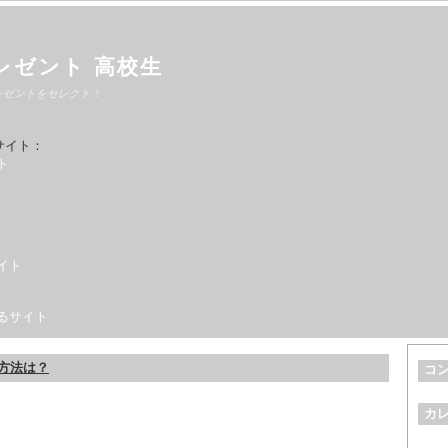
レゼント 高校生
レゼントをセレクト！
サイト：
ト
イト
るサイト
方法は？
コ
カ