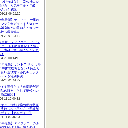
「つけっぱなし」OKの魅力と
選び方｜人気モデル・年齢
手入れ全解説
04-29 08:32:20
26年最新】ティファニー重ね
リング完全ガイド｜人気モデ
結婚指輪との重ね方・カルテ
比較も徹底解説！
04-29 01:08:19
6年最新！ティファニー ピアス
ク ゴールド徹底解説｜人気デ
ン・素材・賢い購入法まで完
羅！
04-29 00:14:19
26年最新】サントス ドゥ カル
エ 中古で後悔しない！完全ガ
｜賢い選び方・必見チェック
ント・予算別解説
04-28 01:44:22
ナイキ事件とは？自衛隊合憲
司法の限界、そして現代への
【徹底解説】
04-11 10:00:52
ファニー婚約指輪の価格徹底
！失敗しない選び方と予算別
デザイン【完全ガイド】
04-11 06:36:53
26年最新】ティファニーのル
婚約指輪は情熱と輝きの証！