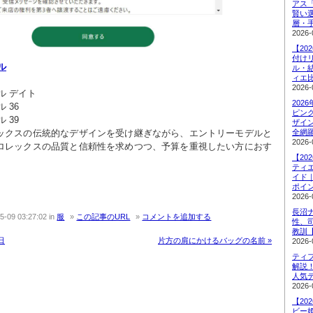
アス
賢い
層・
2026-
【20
付け
ル
ル・
ィエ
2026-
202
ピン
ザイ
ックスの伝統的なデザインを受け継ぎながら、エントリーモデルと
全網
2026-
ロレックスの品質と信頼性を求めつつ、予算を重視したい方におす
【20
ティ
イド
ポイ
2026-
長沼
5-09 03:27:02
in
服
この記事のURL
コメントを追加する
性、
教訓
日
片方の肩にかけるバッグの名前 »
2026-
ティ
解説
人気
2026-
【20
ビー