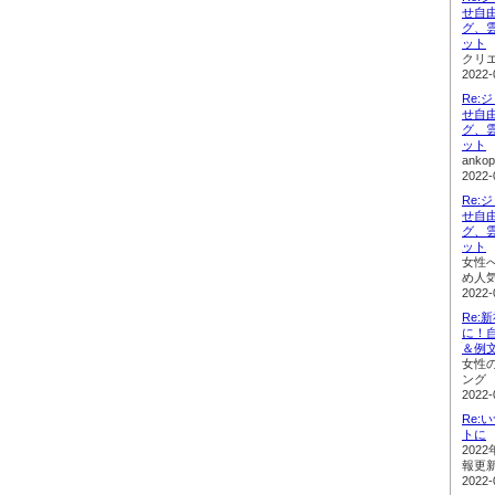
せ自
グ、
ット
クリ
2022-
Re:
せ自
グ、
ット
ank
2022-
Re:
せ自
グ、
ット
女性
め人
2022-
Re
に！
＆例
女性
ング
2022-
Re
トに
202
報更
2022-