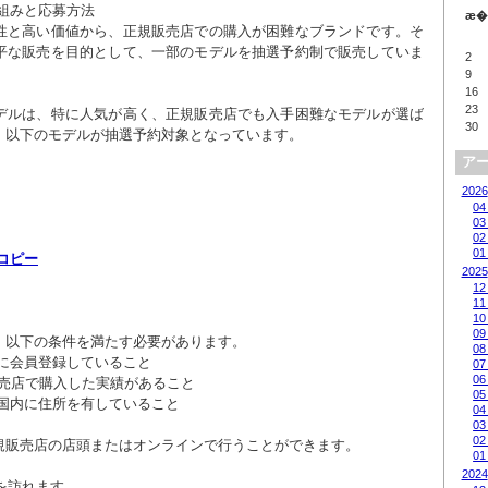
æ�
性と高い価値から、正規販売店での購入が困難なブランドです。そ
平な販売を目的として、一部のモデルを抽選予約制で販売していま
2
9
16
23
デルは、特に人気が高く、正規販売店でも入手困難なモデルが選ば
30
、以下のモデルが抽選予約対象となっています。

ア
2026
04
03
02
01
コピー
2025
12
11
10
09
以下の条件を満たす必要があります。

08
07
06
05
04
03
02
規販売店の店頭またはオンラインで行うことができます。

01
2024
を訪れます。
