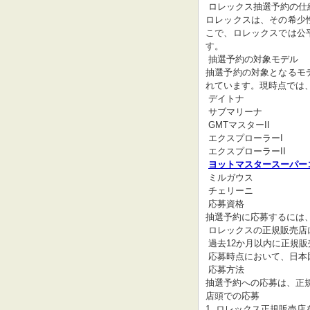
 ロレックス抽選予約の仕組みと応募方法

ロレックスは、その希少
こで、ロレックスでは公
す。

 抽選予約の対象モデル

抽選予約の対象となるモ
れています。現時点では
 デイトナ

 サブマリーナ

 GMTマスターII

 エクスプローラーI

 エクスプローラーII

ヨットマスタースーパー
 ミルガウス

 チェリーニ

 応募資格

抽選予約に応募するには、
 ロレックスの正規販売店に会員登録していること

 過去12か月以内に正規販売店で購入した実績があること

 応募時点において、日本国内に住所を有していること

 応募方法

抽選予約への応募は、正
店頭での応募

1. ロレックス正規販売店