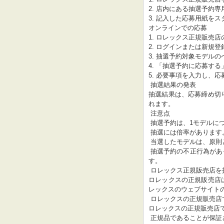
2. 店内にある抽選予約
3. 記入した応募用紙をス
オンラインでの応募

1. ロレックス正規販売
2. ログインまたは新規登
3. 抽選予約対象モデルの
4. 「抽選予約に応募す
5. 必要事項を入力し、応
 抽選結果の発表

抽選結果は、応募締め切
れます。

 注意点

 抽選予約は、1モデルにつき1回のみ応募できます。

 抽選には倍率があります。人気モデルの場合、当選確率は低くなります。

 当選したモデルは、原則としてキャンセルや変更はできません。

 抽選予約の不正行為があった場合、当選の取り消しや会員資格の停止などの措置がとられま
す。

 ロレックス正規販売店を探す

ロレックスの正規販売店
レックスのウェブサイト
 ロレックスの正規販売店で購入するメリット

ロレックスの正規販売店
 正規品であることが保証されます。
