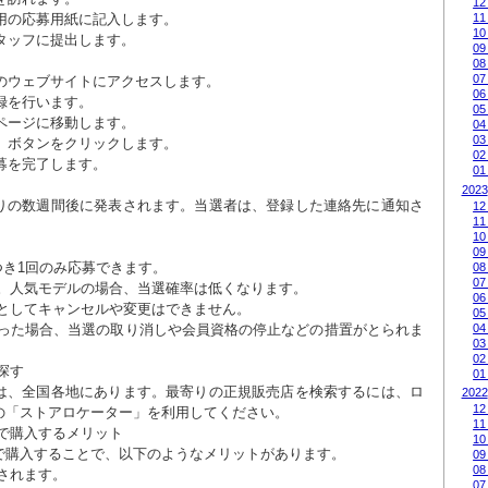
12
専用の応募用紙に記入します。

11
10
タッフに提出します。

09
08
07
店のウェブサイトにアクセスします。

06
録を行います。

05
ページに移動します。

04
03
る」ボタンをクリックします。

02
募を完了します。

01
2023
りの数週間後に発表されます。当選者は、登録した連絡先に通知さ
12
11
10
09
08
07
06
05
04
03
02
01
は、全国各地にあります。最寄りの正規販売店を検索するには、ロ
2022
12
の「ストアロケーター」を利用してください。

11
10
で購入することで、以下のようなメリットがあります。

09
08
07