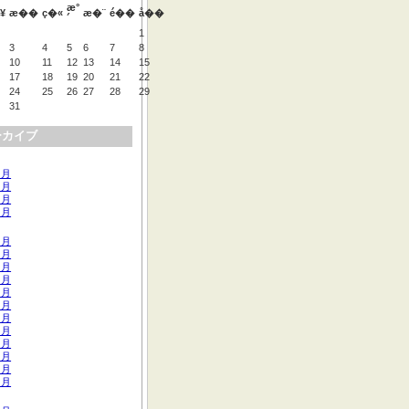
æ°
¥
æ��
ç�«
æ�¨
é��
å��
´
1
3
4
5
6
7
8
10
11
12
13
14
15
17
18
19
20
21
22
24
25
26
27
28
29
31
ーカイブ
 月
 月
 月
 月
 月
 月
 月
 月
 月
 月
 月
 月
 月
 月
 月
 月