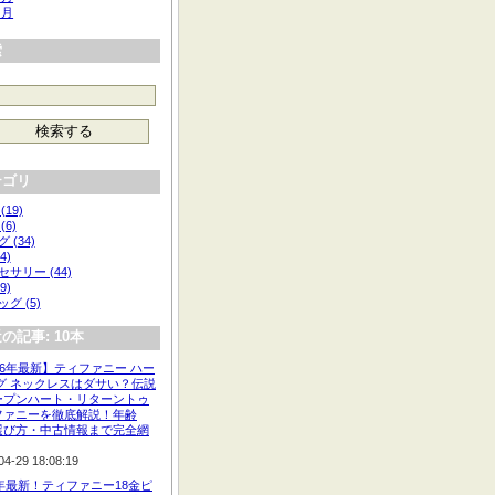
 月
索
テゴリ
(19)
(6)
 (34)
4)
サリー (44)
9)
グ (5)
の記事: 10本
26年最新】ティファニー ハー
タグ ネックレスはダサい？伝説
ープンハート・リターントゥ
ファニーを徹底解説！年齢
選び方・中古情報まで完全網
04-29 18:08:19
6年最新！ティファニー18金ピ