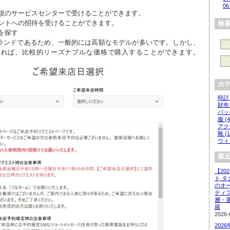
06
検
ランドであるため、一般的には高額なモデルが多いです。しかし、
あれば、比較的リーズナブルな価格で購入することができます。
カ
時計 
財布 
バッグ
服 (4
アクセ
靴 (1
ウィッ
最近
【20
ト 
のオ
ティ
層・
羅
2026-
202