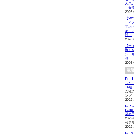
人気
｜失
2026-
【20
サイ
平均
め・
説！
2026-
【テ
悔し
ン・
説
2026-
最近
Re
しか
14選
女性
ング
2022-
Re:Su
Rac
発売
202
報更
2022-
Re: