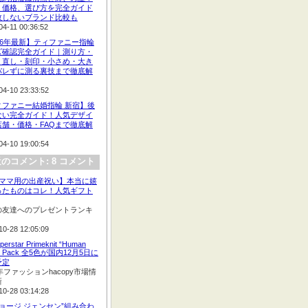
、価格、選び方を完全ガイド
敗しないブランド比較も
04-11 00:36:52
26年最新】ティファニー指輪
ズ確認完全ガイド｜測り方・
・直し・刻印・小さめ・大き
バレずに測る裏技まで徹底解
04-10 23:33:52
ィファニー結婚指輪 新宿】後
ない完全ガイド！人気デザイ
店舗・価格・FAQまで徹底解
04-10 19:00:54
のコメント: 8 コメント
:【ママ用の出産祝い】本当に嬉
ったものはコレ！人気ギフト
の友達へのプレゼントランキ
10-28 12:05:09
perstar Primeknit “Human
e” Pack 全5色が国内12月5日に
予定
2年ファッションhacopy市場情
新
10-28 03:14:28
ジョージ ジェンセン”組み合わ