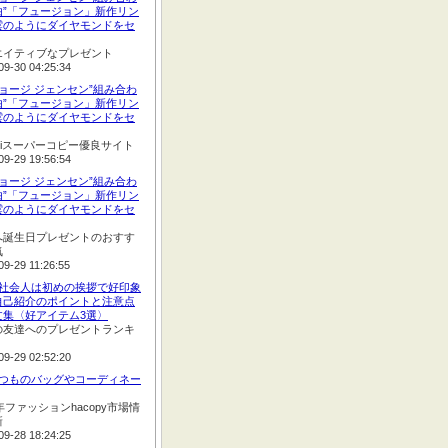
由”「フュージョン」新作リン
雲のようにダイヤモンドをセ
エイティブなプレゼント
09-30 04:25:34
ジョージ ジェンセン”組み合わ
由”「フュージョン」新作リン
雲のようにダイヤモンドをセ
opiスーパーコピー優良サイト
09-29 19:56:54
ジョージ ジェンセン”組み合わ
由”「フュージョン」新作リン
雲のようにダイヤモンドをセ
へ誕生日プレゼントのおすす
気
09-29 11:26:55
:新社会人は初めの挨拶で好印象
自己紹介のポイントと注意点
文集〈好アイテム3選〉
の友達へのプレゼントランキ
09-29 02:52:20
:いつものバッグやコーディネー
2年ファッションhacopy市場情
新
09-28 18:24:25