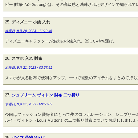
ピー 財布</a></strong>は、その高級感と洗練されたデザインで知られて
ディズニー 小銭 入れ
水曜日, 9月 20, 2023 - 11:19:45
ディズニーキャラクターが魅力の小銭入れ。楽しい持ち運び。
スマホ 入れ 財布
木曜日, 9月 21, 2023 - 03:37:51
スマホが入る財布で便利さアップ。一つで複数のアイテムをまとめて持ち
シュプリーム ヴィトン 財布 二つ折り
木曜日, 9月 21, 2023 - 09:50:05
今回はファッション愛好者にとって夢のコラボレーション、シュプリーム（S
ルイ・ヴィトン（Louis Vuitton）の二つ折り財布についてお話ししましょ
バイマ 偽物だらけ