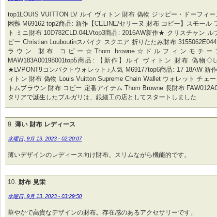
top1LOUIS VUITTON LV ルイ ヴィトン 財布 偽物 ジッピー・ドーフィ
困難 M69162 top2商品: 新作【CELINE/セリーヌ 財布 コピー】スモー
ト ミニ財布 10D782CLD.04LVtop3商品: 2016AW新作★ クリスチャ
ピー Christian Louboutinスパイク スクエア 折りたたみ財布 3155062E04
ラウン 財布 コピー☆Thom browne☆ドルフィンモチ
MAW183A00198001top5商品: 【新作】ルイ ヴィトン 財布 偽物◇Louis
★LVPONT9コンパクトウォレット♪人気 M69177top6商品: 17-18AW 
ィトン 財布 偽物 Louis Vuitton Supreme Chain Wallet ウォレット チ
トムブラウン 財布 コピー 定番アイテム Thom Browne 長財布 FAW012A0
タリアで誕生したブルガリは、銀細工の店としてスタートしました
薄い 財布 レディース
水曜日, 9月 13, 2023 - 02:20:07
薄いデザインのレディース向け財布。スリムながら機能的です。
財布 見栄
水曜日, 9月 13, 2023 - 03:29:50
華やかで高貴なデザインの財布。存在感のあるアクセサリーです。