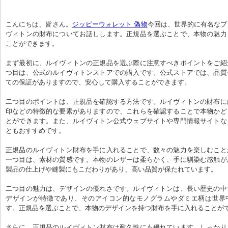
こんにちは、皆さん。
ジッピーウォレット 偽物
今回は、世界的に有名なブ
ヴィトンの財布についてお話しします。正規品を選ぶことで、本物の魅力
ことができます。
まず最初に、ルイヴィトンの正規品を選ぶ際に注意すべきポイントをご紹
つ目は、公式のルイヴィトンストアでの購入です。公式ストアでは、品質
ての保証がありますので、安心して購入することができます。
二つ目のポイントは、正規品を確認する方法です。ルイヴィトンの財布に
印などの特徴的な要素がありますので、これらを確認することで本物かど
とができます。また、ルイヴィトン公式ウェブサイトや専門情報サイトな
ともおすすめです。
正規品のルイヴィトン財布を手に入れることで、数々の魅力を楽しむこと
一つ目は、素材の質感です。本物のレザーは柔らかく、手に馴染む感触が
製品の仕上げや縫製にもこだわりがあり、高い品質が保たれています。
二つ目の魅力は、デザインの優れさです。ルイヴィトンは、長い歴史の中
デザインが特徴であり、そのアイコン的なモノグラムやダミエ柄は世界
す。正規品を選ぶことで、本物のデザインを持つ財布を手に入れることが
さらに、正規品のルイヴィトン財布は耐久性にも優れています。しっかり