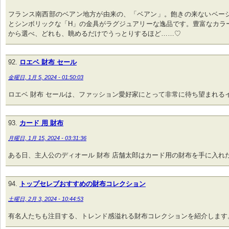
フランス南西部のベアン地方が由来の、「ベアン」。飽きの来ないベー
とシンボリックな「H」の金具がラグジュアリーな逸品です。豊富なカラ
から選べ、どれも、眺めるだけでうっとりするほど……♡
ロエベ 財布 セール
金曜日, 1月 5, 2024 - 01:50:03
ロエベ 財布 セールは、ファッション愛好家にとって非常に待ち望まれる
カード 用 財布
月曜日, 1月 15, 2024 - 03:31:36
ある日、主人公のディオール 財布 店舗太郎はカード用の財布を手に入れ
トップセレブおすすめの財布コレクション
土曜日, 2月 3, 2024 - 10:44:53
有名人たちも注目する、トレンド感溢れる財布コレクションを紹介します