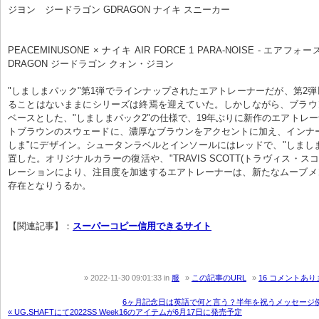
ジヨン　ジードラゴン GDRAGON ナイキ スニーカー

PEACEMINUSONE × ナイキ AIR FORCE 1 PARA-NOISE - エアフォ
DRAGON ジードラゴン クォン・ジヨン

"しましまパック"第1弾でラインナップされたエアトレーナーだが、第2
ることはないままにシリーズは終焉を迎えていた。しかしながら、ブラウ
ベースとした、"しましまパック2"の仕様で、19年ぶりに新作のエアトレ
トブラウンのスウェードに、濃厚なブラウンをアクセントに加え、インナ
しま"にデザイン。シュータンラベルとインソールにはレッドで、"しまし
置した。オリジナルカラーの復活や、"TRAVIS SCOTT(トラヴィス・ス
レーションにより、注目度を加速するエアトレーナーは、新たなムーブメ
存在となりうるか。

【関連記事】：
スーパーコピー信用できるサイト
2022-11-30 09:01:33
in
服
この記事のURL
16 コメントあり
6ヶ月記念日は英語で何と言う？半年を祝うメッセージ例
« UG.SHAFTにて2022SS Week16のアイテムが6月17日に発売予定