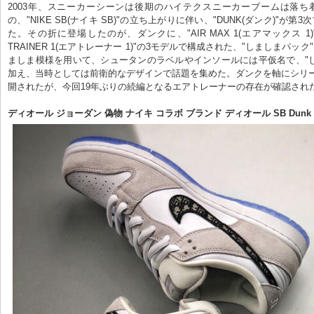
2003年、スニーカーシーンは後期のハイテクスニーカーブームは落ち
の、"NIKE SB(ナイキ SB)"の立ち上がりに伴い、"DUNK(ダンク)"が第
た。その折に登場したのが、ダンクに、"AIR MAX 1(エアマックス 1)"
TRAINER 1(エアトレーナー 1)"の3モデルで構成された、"しましまパッ
ましま模様を用いて、シュータンのラベルやインソールには平仮名で、"
加え、当時としては前衛的なデザインで話題を集めた。ダンクを軸にシリ
開されたが、今回19年ぶりの続編となるエアトレーナーの存在が確認された
ディオール ジョーダン 偽物 ナイキ コラボ ブランド ディオール SB Dunk Low