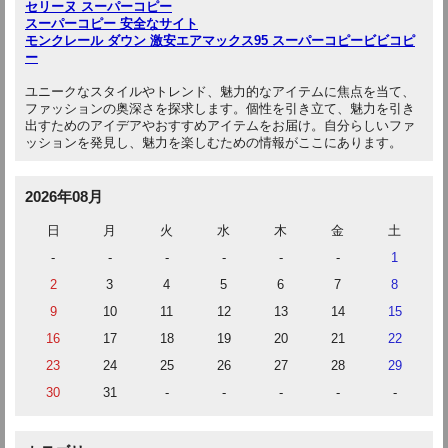
セリーヌ スーパーコピー
スーパーコピー 安全なサイト
モンクレール ダウン 激安
エアマックス95 スーパーコピー
ビビコピ
ー
ユニークなスタイルやトレンド、魅力的なアイテムに焦点を当て、
ファッションの奥深さを探求します。個性を引き立て、魅力を引き
出すためのアイデアやおすすめアイテムをお届け。自分らしいファ
ッションを発見し、魅力を楽しむための情報がここにあります。
2026年08月
日
月
火
水
木
金
土
-
-
-
-
-
-
1
2
3
4
5
6
7
8
9
10
11
12
13
14
15
16
17
18
19
20
21
22
23
24
25
26
27
28
29
30
31
-
-
-
-
-