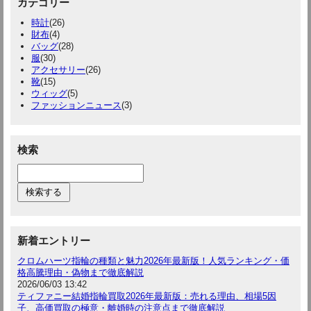
カテゴリー
時計
(26)
財布
(4)
バッグ
(28)
服
(30)
アクセサリー
(26)
靴
(15)
ウィッグ
(5)
ファッションニュース
(3)
検索
新着エントリー
クロムハーツ指輪の種類と魅力2026年最新版！人気ランキング・価
格高騰理由・偽物まで徹底解説
2026/06/03 13:42
ティファニー結婚指輪買取2026年最新版：売れる理由、相場5因
子、高価買取の極意・離婚時の注意点まで徹底解説