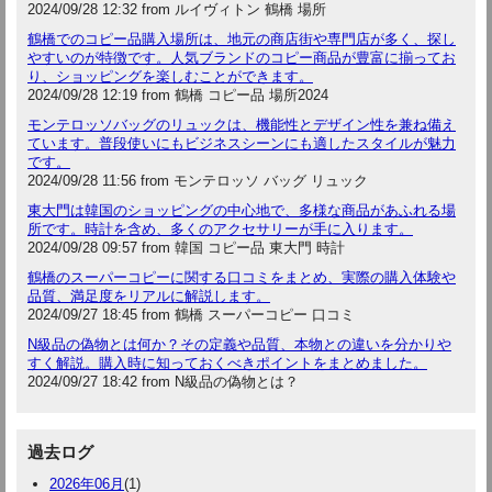
2024/09/28 12:32 from ルイヴィトン 鶴橋 場所
鶴橋でのコピー品購入場所は、地元の商店街や専門店が多く、探し
やすいのが特徴です。人気ブランドのコピー商品が豊富に揃ってお
り、ショッピングを楽しむことができます。
2024/09/28 12:19 from 鶴橋 コピー品 場所2024
モンテロッソバッグのリュックは、機能性とデザイン性を兼ね備え
ています。普段使いにもビジネスシーンにも適したスタイルが魅力
です。
2024/09/28 11:56 from モンテロッソ バッグ リュック
東大門は韓国のショッピングの中心地で、多様な商品があふれる場
所です。時計を含め、多くのアクセサリーが手に入ります。
2024/09/28 09:57 from 韓国 コピー品 東大門 時計
鶴橋のスーパーコピーに関する口コミをまとめ、実際の購入体験や
品質、満足度をリアルに解説します。
2024/09/27 18:45 from 鶴橋 スーパーコピー 口コミ
N級品の偽物とは何か？その定義や品質、本物との違いを分かりや
すく解説。購入時に知っておくべきポイントをまとめました。
2024/09/27 18:42 from N級品の偽物とは？
過去ログ
2026年06月
(1)