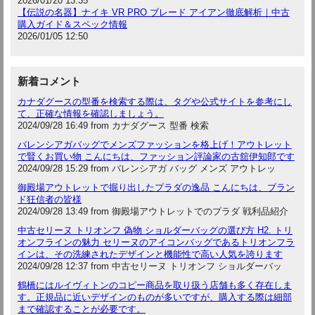
2026/01/20 13:35
【伝説の名器】ナイキ VR PRO ブレード アイアン徹底解析｜中古
購入ガイド＆スペック情報
2026/01/05 12:50
新着コメント
カナダグースの型番を検索する際は、タグや公式サイトを参考にし
て、正確な情報を確認しましょう。
2024/09/28 16:49 from カナダグース 型番 検索
バレンシアガバッグでメンズファッションを格上げ！アウトレット
で賢くお買い物 こんにちは、ファッション評論家の古舘伊知郎です
2024/09/28 15:29 from バレンシアガ バッグ メンズ アウトレッ
御殿場アウトレットで掘り出したプラダの逸品 こんにちは、ブラン
ド狂信者の皆様
2024/09/28 13:49 from 御殿場アウトレットでのプラダ 戦利品紹介
中古セリーヌ トリオンフ 偽物 ショルダーバッグの選び方 H2. トリ
オンフラインの魅力 セリーヌのアイコンバッグであるトリオンフラ
インは、その洗練されたデザインと機能性で高い人気を誇ります
2024/09/28 12:37 from 中古セリーヌ トリオンフ ショルダーバッ
鶴橋にはルイヴィトンのコピー商品を取り扱う店舗も多く存在しま
す。正規品に近いデザインのものが多いですが、購入する際は細部
まで確認することが必要です。