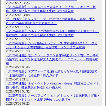
2026/05/27 14:26
【2026年最新】シャネルバッグ公式ガイド：人気ランキング・新
作・賢い買い方まで徹底解説！失敗しない購入術
2026/05/13 14:08
プラダ財布「マジックテープ」はダサい？徹底解説！寿命・手入
れ・2025年金運UP色まで完全ガイド
2026/05/12 18:53
【2026年最新】カルティエ婚約指輪の値段・相場は？人気モデル、
年収目安、期間まで徹底解説！失敗しない選び方
2026/05/05 10:50
【2026年最新】カシオ腕時計 レディース 防水徹底解説！チープカ
シオ・Gショック防水性能から選び方・メンテまで全網羅
2026/04/23 10:18
【2026年速報】モンクレールダウン新作時期はいつ？賢い買い時＆
高値で売れる季節を徹底解説！人気モデル・アウトレット情報も網
羅
2026/04/23 06:45
【2026年最新】エアフォース1は白と黒どっちが人気？徹底比較で
「永遠の疑問」に終止符！購入ガイド
2026/04/01 21:17
【2026年速報】ルイ・ヴィトン×fragment design 時計完全ガイド｜
憧れモデル徹底解説＆失敗しない購入術
2026/03/13 06:31
【2026年最新】ノースフェイス ビッグ ショット 2徹底解説！容量・
機能・ホットショット比較で失敗しない選び方
2026/03/06 07:23