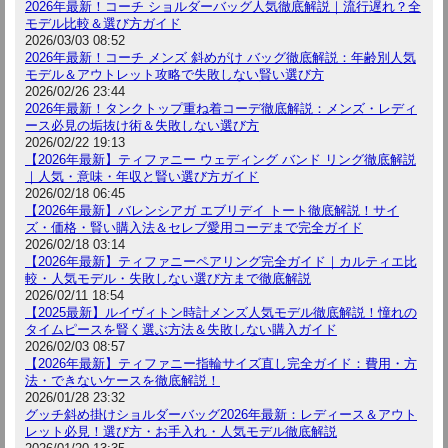
2026年最新！コーチ ショルダーバッグ人気徹底解説｜流行遅れ？全
モデル比較＆選び方ガイド
2026/03/03 08:52
2026年最新！コーチ メンズ 斜めがけ バッグ徹底解説：年齢別人気
モデル＆アウトレット攻略で失敗しない賢い選び方
2026/02/26 23:44
2026年最新！タンクトップ重ね着コーデ徹底解説：メンズ・レディ
ース必見の垢抜け術＆失敗しない選び方
2026/02/22 19:13
【2026年最新】ティファニー ウェディング バンド リング徹底解説
｜人気・意味・年収と賢い選び方ガイド
2026/02/18 06:45
【2026年最新】バレンシアガ エブリデイ トート徹底解説！サイ
ズ・価格・賢い購入法＆セレブ愛用コーデまで完全ガイド
2026/02/18 03:14
【2026年最新】ティファニーペアリング完全ガイド｜カルティエ比
較・人気モデル・失敗しない選び方まで徹底解説
2026/02/11 18:54
【2025最新】ルイヴィトン時計メンズ人気モデル徹底解説！憧れの
タイムピースを賢く選ぶ方法＆失敗しない購入ガイド
2026/02/03 08:57
【2026年最新】ティファニー指輪サイズ直し完全ガイド：費用・方
法・できないケースを徹底解説！
2026/01/28 23:32
グッチ斜め掛けショルダーバッグ2026年最新：レディース＆アウト
レット必見！選び方・お手入れ・人気モデル徹底解説