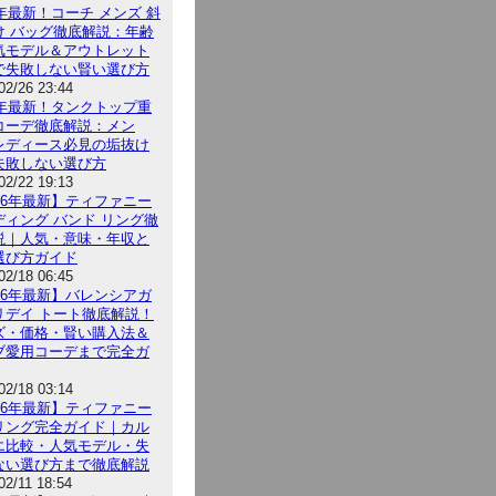
6年最新！コーチ メンズ 斜
け バッグ徹底解説：年齢
気モデル＆アウトレット
で失敗しない賢い選び方
02/26 23:44
26年最新！タンクトップ重
コーデ徹底解説：メン
レディース必見の垢抜け
失敗しない選び方
02/22 19:13
026年最新】ティファニー
ディング バンド リング徹
説｜人気・意味・年収と
選び方ガイド
02/18 06:45
026年最新】バレンシアガ
リデイ トート徹底解説！
ズ・価格・賢い購入法＆
ブ愛用コーデまで完全ガ
02/18 03:14
026年最新】ティファニー
リング完全ガイド｜カル
エ比較・人気モデル・失
ない選び方まで徹底解説
02/11 18:54