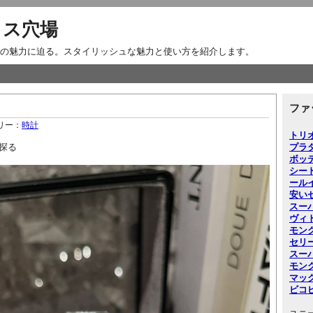
クス穴場
の魅力に迫る。スタイリッシュな魅力と使い方を紹介します。
ファ
リー：
時計
トリ
探る
プラ
ボッ
シー
ー
ル
安い
スー
ヴィ
モン
セリ
スー
モン
マッ
ビコ