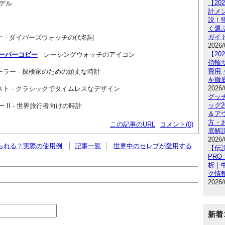
【2
デル
計メ
説！
く選
ガイ
ナ - ダイバーズウォッチの代名詞
2026/
【2
スーパーコピー
 - レーシングウォッチのアイコン
指輪
費用
ーラー - 探検家のための頑丈な時計
を徹
2026/
スト - クラシックでタイムレスなデザイン
グッ
ッグ
ー II - 世界旅行者向けの時計
＆ア
方・
この記事のURL
コメント(0)
底解
2026/
られる？実際の使用例
記事一覧
世界中のセレブが愛用する
【伝
PRO
析｜
ク情
2026/
新着