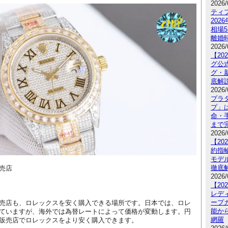
2026/
ティ
20
相場
離婚
2026/
【2
グ公
グ・
底解
2026/
プラ
プ」
命・手
まで
2026/
【2
約指
モデ
徹底
売店
2026/
【2
レデ
ープ
売店も、ロレックスを安く購入できる場所です。日本では、ロレ
能か
ていますが、海外では為替レートによって価格が変動します。円
網羅
販売店でロレックスをより安く購入できます。