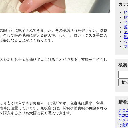
カテ
時
財
バ
服
の腕時計に魅了されてきました。その洗練されたデザイン、卓越
ア
、そして時の試練に耐える耐久性。しかし、ロレックスを手に入
靴
必要になることがよくあります。
ウ
フ
スをよりお手頃な価格で見つけることができる、穴場をご紹介し
検索
新着
より安く購入できる素晴らしい場所です。免税店は通常、空港、
地帯に位置しています。免税店では、関税や消費税が免除される
クロ
を購入するよりも大幅に安く購入できます。
力2
ング
で徹