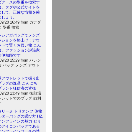
ダグースの型番を検索す
は、タグや公式サイトを
にして、正確な情報を確
ましょう。
/09/28 16:49 from カナダ
 型番 検索
ンシアガバッグでメンズ
ッションを格上げ！アウ
ットで賢くお買い物 こん
は、ファッション評論家
舘伊知郎です
/09/28 15:29 from バレン
 バッグ メンズ アウト
場アウトレットで掘り出
プラダの逸品 こんにち
ブランド狂信者の皆様
/09/28 13:49 from 御殿場
トレットでのプラダ 戦利
介
セリーヌ トリオンフ 偽物
ダーバッグの選び方 H2.
オンフラインの魅力 セリ
のアイコンバッグである
オンフラインは、その洗