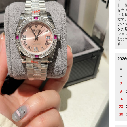
ユニ
ド、
を当
さを
立て
アイ
をお
ショ
むた
す。
202
日
-
2
9
16
23
30