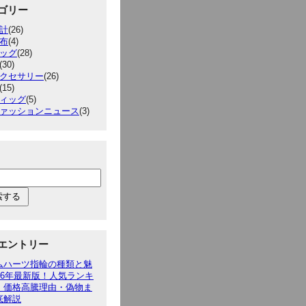
ゴリー
計
(26)
布
(4)
ッグ
(28)
(30)
クセサリー
(26)
(15)
ィッグ
(5)
ァッションニュース
(3)
エントリー
ムハーツ指輪の種類と魅
026年最新版！人気ランキ
・価格高騰理由・偽物ま
底解説