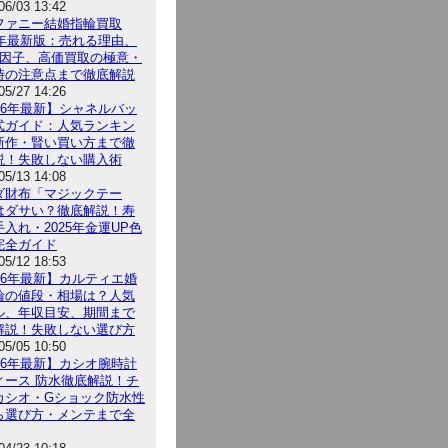
06/03 13:42
ファニー結婚指輪買取
26年最新版：売れる理由、
5因子、高価買取の極意・
時の注意点まで徹底解説
05/27 14:26
026年最新】シャネルバッ
式ガイド：人気ランキン
新作・賢い買い方まで徹
説！失敗しない購入術
05/13 14:08
ダ財布「マジックテー
はダサい？徹底解説！寿
入れ・2025年金運UP色
完全ガイド
05/12 18:53
026年最新】カルティエ婚
輪の値段・相場は？人気
ル、年収目安、期間まで
解説！失敗しない選び方
05/05 10:50
026年最新】カシオ腕時計
ィース 防水徹底解説！チ
カシオ・Gショック防水性
ら選び方・メンテまで全