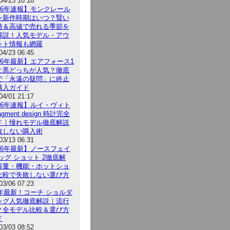
04/23 10:18
026年速報】モンクレール
ン新作時期はいつ？賢い
時＆高値で売れる季節を
解説！人気モデル・アウ
ット情報も網羅
04/23 06:45
26年最新】エアフォース1
と黒どっちが人気？徹底
で「永遠の疑問」に終止
購入ガイド
04/01 21:17
026年速報】ルイ・ヴィト
agment design 時計完全
ド｜憧れモデル徹底解説
敗しない購入術
03/13 06:31
026年最新】ノースフェイ
ッグ ショット 2徹底解
容量・機能・ホットショ
比較で失敗しない選び方
03/06 07:23
6年最新！コーチ ショルダ
ッグ人気徹底解説｜流行
？全モデル比較＆選び方
ド
03/03 08:52