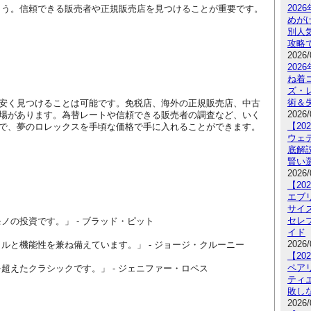
202
ょう。信頼できる販売者や正規販売店を見つけることが重要です。
めが
別人
攻略
2026/
20
ね着
ズ・
術＆
安く見つけることは可能です。免税店、海外の正規販売店、中古
2026/
場があります。為替レートや信頼できる販売者の調査など、いく
【2
で、夢のロレックスを手頃な価格で手に入れることができます。
ウェ
底解
賢い
2026/
【2
エブ
サイ
セレ
ノの投資です。」 - ブラッド・ピット
イド
2026/
イルと機能性を兼ね備えています。」 - ジョージ・クルーニー
【2
ペア
を超えたクラシックです。」 - ジェニファー・ロペス
ティ
敗し
2026/