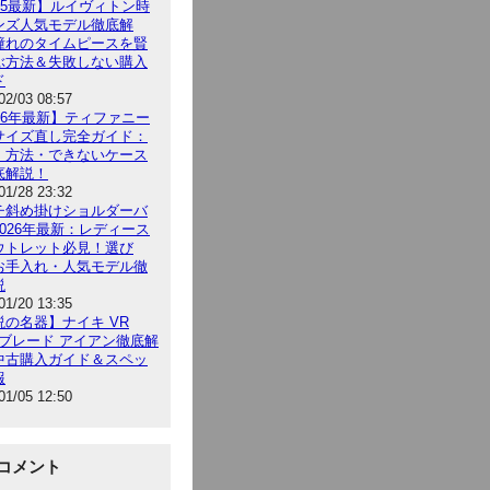
025最新】ルイヴィトン時
ンズ人気モデル徹底解
憧れのタイムピースを賢
ぶ方法＆失敗しない購入
ド
02/03 08:57
026年最新】ティファニー
サイズ直し完全ガイド：
・方法・できないケース
底解説！
01/28 23:32
チ斜め掛けショルダーバ
2026年最新：レディース
ウトレット必見！選び
お手入れ・人気モデル徹
説
01/20 13:35
説の名器】ナイキ VR
 ブレード アイアン徹底解
中古購入ガイド＆スペッ
報
01/05 12:50
コメント