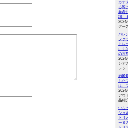
カナ
る際
参考
認し
2024
グース
バレ
ファ
トレ
にち
の古
2024
シアガ
レッ
御殿
した
は、
2024
アウ
品紹
中古
ショル
トリ
ーヌ
トリ