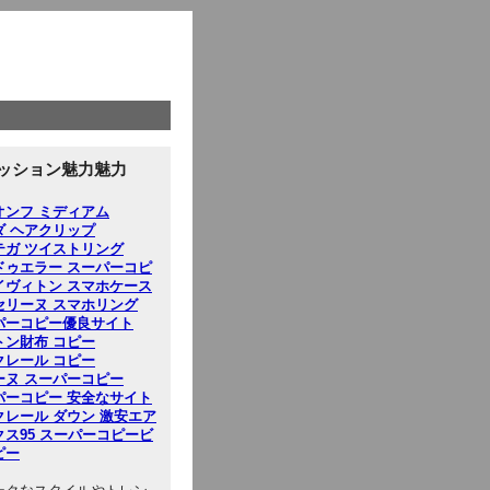
ッション魅力魅力
オンフ ミディアム
ダ ヘアクリップ
テガ ツイストリング
ドゥエラー スーパーコピ
イヴィトン スマホケース
セリーヌ スマホリング
パーコピー優良サイト
トン財布 コピー
クレール コピー
ーヌ スーパーコピー
パーコピー 安全なサイト
クレール ダウン 激安
エア
クス95 スーパーコピー
ビ
ピー