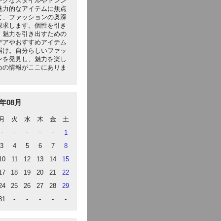
ークなスタイルやトレン
魅力的なアイテムに焦点
て、ファッションの奥深
探求します。個性を引き
、魅力を引き出すための
デアやおすすめアイテム
届け。自分らしいファッ
ンを発見し、魅力を楽し
めの情報がここにありま
6年08月
月
火
水
木
金
土
-
-
-
-
-
1
3
4
5
6
7
8
10
11
12
13
14
15
17
18
19
20
21
22
24
25
26
27
28
29
31
-
-
-
-
-