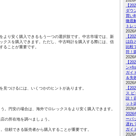
2026/
【2
ダウ
買い
徹底
トレ
2026/
【20
をより安く購入できるもう一つの選択肢です。中古市場では、新
は白
ックスを購入できます。ただし、中古時計を購入する際には、信
比較
することが重要です。
符！
2026/
【2
ン×fr
ガイ
＆失
2026/
【2
を見つけるには、いくつかのヒントがあります。
ス ビ
説！
ット
2026/
ょう。円安の場合は、海外でロレックスをより安く購入できます。
202
ーバ
売店の所在地を調べましょう。
遅れ
ガイ
う。信頼できる販売者から購入することが重要です。
2026/