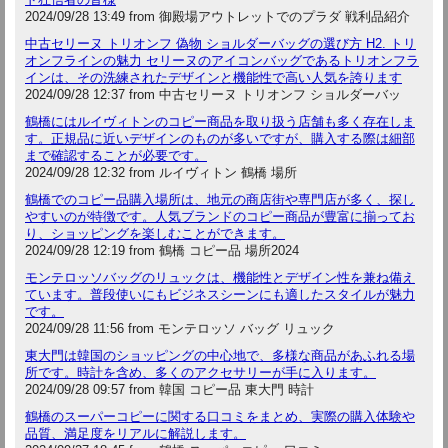
2024/09/28 13:49 from 御殿場アウトレットでのプラダ 戦利品紹介
中古セリーヌ トリオンフ 偽物 ショルダーバッグの選び方 H2. トリ
オンフラインの魅力 セリーヌのアイコンバッグであるトリオンフラ
インは、その洗練されたデザインと機能性で高い人気を誇ります
2024/09/28 12:37 from 中古セリーヌ トリオンフ ショルダーバッ
鶴橋にはルイヴィトンのコピー商品を取り扱う店舗も多く存在しま
す。正規品に近いデザインのものが多いですが、購入する際は細部
まで確認することが必要です。
2024/09/28 12:32 from ルイヴィトン 鶴橋 場所
鶴橋でのコピー品購入場所は、地元の商店街や専門店が多く、探し
やすいのが特徴です。人気ブランドのコピー商品が豊富に揃ってお
り、ショッピングを楽しむことができます。
2024/09/28 12:19 from 鶴橋 コピー品 場所2024
モンテロッソバッグのリュックは、機能性とデザイン性を兼ね備え
ています。普段使いにもビジネスシーンにも適したスタイルが魅力
です。
2024/09/28 11:56 from モンテロッソ バッグ リュック
東大門は韓国のショッピングの中心地で、多様な商品があふれる場
所です。時計を含め、多くのアクセサリーが手に入ります。
2024/09/28 09:57 from 韓国 コピー品 東大門 時計
鶴橋のスーパーコピーに関する口コミをまとめ、実際の購入体験や
品質、満足度をリアルに解説します。