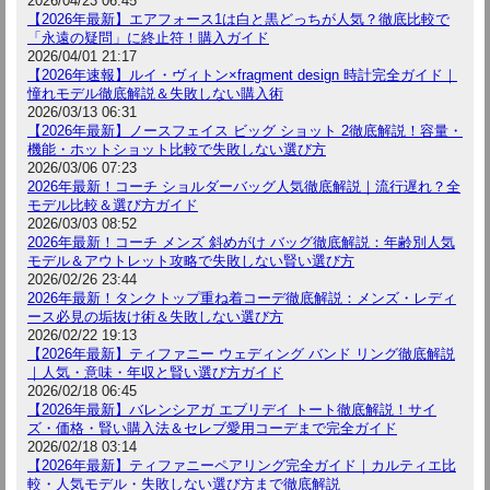
2026/04/23 06:45
【2026年最新】エアフォース1は白と黒どっちが人気？徹底比較で
「永遠の疑問」に終止符！購入ガイド
2026/04/01 21:17
【2026年速報】ルイ・ヴィトン×fragment design 時計完全ガイド｜
憧れモデル徹底解説＆失敗しない購入術
2026/03/13 06:31
【2026年最新】ノースフェイス ビッグ ショット 2徹底解説！容量・
機能・ホットショット比較で失敗しない選び方
2026/03/06 07:23
2026年最新！コーチ ショルダーバッグ人気徹底解説｜流行遅れ？全
モデル比較＆選び方ガイド
2026/03/03 08:52
2026年最新！コーチ メンズ 斜めがけ バッグ徹底解説：年齢別人気
モデル＆アウトレット攻略で失敗しない賢い選び方
2026/02/26 23:44
2026年最新！タンクトップ重ね着コーデ徹底解説：メンズ・レディ
ース必見の垢抜け術＆失敗しない選び方
2026/02/22 19:13
【2026年最新】ティファニー ウェディング バンド リング徹底解説
｜人気・意味・年収と賢い選び方ガイド
2026/02/18 06:45
【2026年最新】バレンシアガ エブリデイ トート徹底解説！サイ
ズ・価格・賢い購入法＆セレブ愛用コーデまで完全ガイド
2026/02/18 03:14
【2026年最新】ティファニーペアリング完全ガイド｜カルティエ比
較・人気モデル・失敗しない選び方まで徹底解説