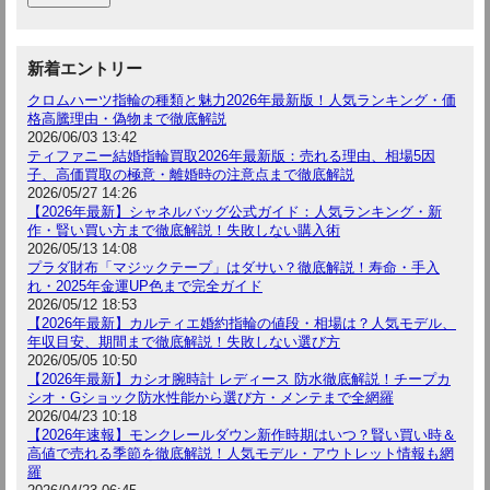
新着エントリー
クロムハーツ指輪の種類と魅力2026年最新版！人気ランキング・価
格高騰理由・偽物まで徹底解説
2026/06/03 13:42
ティファニー結婚指輪買取2026年最新版：売れる理由、相場5因
子、高価買取の極意・離婚時の注意点まで徹底解説
2026/05/27 14:26
【2026年最新】シャネルバッグ公式ガイド：人気ランキング・新
作・賢い買い方まで徹底解説！失敗しない購入術
2026/05/13 14:08
プラダ財布「マジックテープ」はダサい？徹底解説！寿命・手入
れ・2025年金運UP色まで完全ガイド
2026/05/12 18:53
【2026年最新】カルティエ婚約指輪の値段・相場は？人気モデル、
年収目安、期間まで徹底解説！失敗しない選び方
2026/05/05 10:50
【2026年最新】カシオ腕時計 レディース 防水徹底解説！チープカ
シオ・Gショック防水性能から選び方・メンテまで全網羅
2026/04/23 10:18
【2026年速報】モンクレールダウン新作時期はいつ？賢い買い時＆
高値で売れる季節を徹底解説！人気モデル・アウトレット情報も網
羅