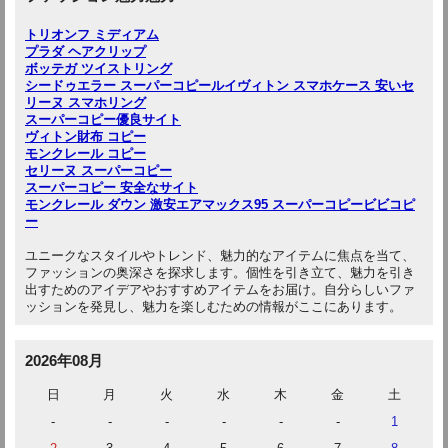
トリオンフ ミディアム
プラダ ヘアクリップ
ボッテガ ツイストリング
シードゥエラー スーパーコピー
ルイヴィトン スマホケース 安い
セ
リーヌ スマホリング
スーパーコピー優良サイト
ヴィトン財布 コピー
モンクレール コピー
セリーヌ スーパーコピー
スーパーコピー 安全なサイト
モンクレール ダウン 激安
エアマックス95 スーパーコピー
ビビコピ
ー
ユニークなスタイルやトレンド、魅力的なアイテムに焦点を当て、
ファッションの奥深さを探求します。個性を引き立て、魅力を引き
出すためのアイデアやおすすめアイテムをお届け。自分らしいファ
ッションを発見し、魅力を楽しむための情報がここにあります。
2026年08月
日
月
火
水
木
金
土
-
-
-
-
-
-
1