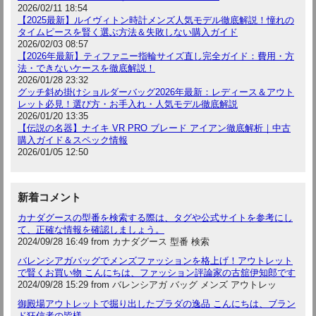
2026/02/11 18:54
【2025最新】ルイヴィトン時計メンズ人気モデル徹底解説！憧れの
タイムピースを賢く選ぶ方法＆失敗しない購入ガイド
2026/02/03 08:57
【2026年最新】ティファニー指輪サイズ直し完全ガイド：費用・方
法・できないケースを徹底解説！
2026/01/28 23:32
グッチ斜め掛けショルダーバッグ2026年最新：レディース＆アウト
レット必見！選び方・お手入れ・人気モデル徹底解説
2026/01/20 13:35
【伝説の名器】ナイキ VR PRO ブレード アイアン徹底解析｜中古
購入ガイド＆スペック情報
2026/01/05 12:50
新着コメント
カナダグースの型番を検索する際は、タグや公式サイトを参考にし
て、正確な情報を確認しましょう。
2024/09/28 16:49 from カナダグース 型番 検索
バレンシアガバッグでメンズファッションを格上げ！アウトレット
で賢くお買い物 こんにちは、ファッション評論家の古舘伊知郎です
2024/09/28 15:29 from バレンシアガ バッグ メンズ アウトレッ
御殿場アウトレットで掘り出したプラダの逸品 こんにちは、ブラン
ド狂信者の皆様