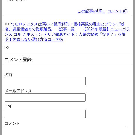
この記事のURL
コメント(0)
なぜロレックスは高い？徹底解剖！価格高騰の理由とブランド戦
略、資産価値まで徹底解説
記事一覧
【2024年最新】ニューバラ
ンス ゴルフ ボストン テリア徹底ガイド！人気の秘密「なぜ？」を解
明！失敗しない選び方＆コーデ術
コメント登録
名前
メールアドレス
URL
コメント