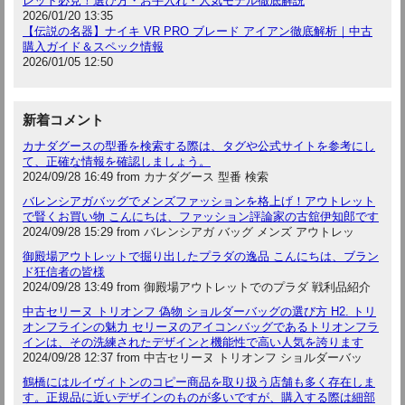
レット必見！選び方・お手入れ・人気モデル徹底解説
2026/01/20 13:35
【伝説の名器】ナイキ VR PRO ブレード アイアン徹底解析｜中古
購入ガイド＆スペック情報
2026/01/05 12:50
新着コメント
カナダグースの型番を検索する際は、タグや公式サイトを参考にし
て、正確な情報を確認しましょう。
2024/09/28 16:49 from カナダグース 型番 検索
バレンシアガバッグでメンズファッションを格上げ！アウトレット
で賢くお買い物 こんにちは、ファッション評論家の古舘伊知郎です
2024/09/28 15:29 from バレンシアガ バッグ メンズ アウトレッ
御殿場アウトレットで掘り出したプラダの逸品 こんにちは、ブラン
ド狂信者の皆様
2024/09/28 13:49 from 御殿場アウトレットでのプラダ 戦利品紹介
中古セリーヌ トリオンフ 偽物 ショルダーバッグの選び方 H2. トリ
オンフラインの魅力 セリーヌのアイコンバッグであるトリオンフラ
インは、その洗練されたデザインと機能性で高い人気を誇ります
2024/09/28 12:37 from 中古セリーヌ トリオンフ ショルダーバッ
鶴橋にはルイヴィトンのコピー商品を取り扱う店舗も多く存在しま
す。正規品に近いデザインのものが多いですが、購入する際は細部