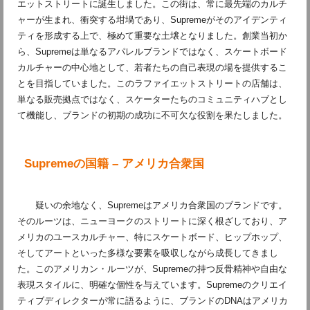
エットストリートに誕生しました。この街は、常に最先端のカルチ
ャーが生まれ、衝突する坩堝であり、Supremeがそのアイデンティ
ティを形成する上で、極めて重要な土壌となりました。創業当初か
ら、Supremeは単なるアパレルブランドではなく、スケートボード
カルチャーの中心地として、若者たちの自己表現の場を提供するこ
とを目指していました。このラファイエットストリートの店舗は、
単なる販売拠点ではなく、スケーターたちのコミュニティハブとし
て機能し、ブランドの初期の成功に不可欠な役割を果たしました。
Supremeの国籍 – アメリカ合衆国
疑いの余地なく、Supremeはアメリカ合衆国のブランドです。
そのルーツは、ニューヨークのストリートに深く根ざしており、ア
メリカのユースカルチャー、特にスケートボード、ヒップホップ、
そしてアートといった多様な要素を吸収しながら成長してきまし
た。このアメリカン・ルーツが、Supremeの持つ反骨精神や自由な
表現スタイルに、明確な個性を与えています。Supremeのクリエイ
ティブディレクターが常に語るように、ブランドのDNAはアメリカ