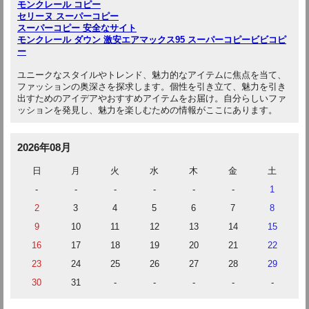
モンクレール コピー
セリーヌ スーパーコピー
スーパーコピー 安全なサイト
モンクレール ダウン 激安
エアマックス95 スーパーコピー
ビビコピ
ー
ユニークなスタイルやトレンド、魅力的なアイテムに焦点を当て、
ファッションの奥深さを探求します。個性を引き立て、魅力を引き
出すためのアイデアやおすすめアイテムをお届け。自分らしいファ
ッションを発見し、魅力を楽しむための情報がここにあります。
2026年08月
日
月
火
水
木
金
土
-
-
-
-
-
-
1
2
3
4
5
6
7
8
9
10
11
12
13
14
15
16
17
18
19
20
21
22
23
24
25
26
27
28
29
30
31
-
-
-
-
-