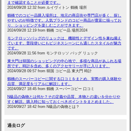
まで確認することが必要です。
2024/09/28 12:32 from ルイヴィトン 鶴橋 場所
鶴橋でのコピー品購入場所は、地元の商店街や専門店が多く、探し
やすいのが特徴です。人気ブランドのコピー商品が豊富に揃ってお
り、ショッピングを楽しむことができます。
2024/09/28 12:19 from 鶴橋 コピー品 場所2024
モンテロッソバッグのリュックは、機能性とデザイン性を兼ね備え
ています。普段使いにもビジネスシーンにも適したスタイルが魅力
です。
2024/09/28 11:56 from モンテロッソ バッグ リュック
東大門は韓国のショッピングの中心地で、多様な商品があふれる場
所です。時計を含め、多くのアクセサリーが手に入ります。
2024/09/28 09:57 from 韓国 コピー品 東大門 時計
鶴橋のスーパーコピーに関する口コミをまとめ、実際の購入体験や
品質、満足度をリアルに解説します。
2024/09/27 18:45 from 鶴橋 スーパーコピー 口コミ
N級品の偽物とは何か？その定義や品質、本物との違いを分かりや
すく解説。購入時に知っておくべきポイントをまとめました。
2024/09/27 18:42 from N級品の偽物とは？
過去ログ