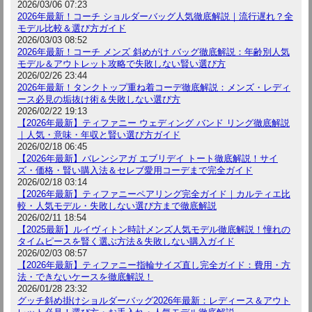
2026/03/06 07:23
2026年最新！コーチ ショルダーバッグ人気徹底解説｜流行遅れ？全
モデル比較＆選び方ガイド
2026/03/03 08:52
2026年最新！コーチ メンズ 斜めがけ バッグ徹底解説：年齢別人気
モデル＆アウトレット攻略で失敗しない賢い選び方
2026/02/26 23:44
2026年最新！タンクトップ重ね着コーデ徹底解説：メンズ・レディ
ース必見の垢抜け術＆失敗しない選び方
2026/02/22 19:13
【2026年最新】ティファニー ウェディング バンド リング徹底解説
｜人気・意味・年収と賢い選び方ガイド
2026/02/18 06:45
【2026年最新】バレンシアガ エブリデイ トート徹底解説！サイ
ズ・価格・賢い購入法＆セレブ愛用コーデまで完全ガイド
2026/02/18 03:14
【2026年最新】ティファニーペアリング完全ガイド｜カルティエ比
較・人気モデル・失敗しない選び方まで徹底解説
2026/02/11 18:54
【2025最新】ルイヴィトン時計メンズ人気モデル徹底解説！憧れの
タイムピースを賢く選ぶ方法＆失敗しない購入ガイド
2026/02/03 08:57
【2026年最新】ティファニー指輪サイズ直し完全ガイド：費用・方
法・できないケースを徹底解説！
2026/01/28 23:32
グッチ斜め掛けショルダーバッグ2026年最新：レディース＆アウト