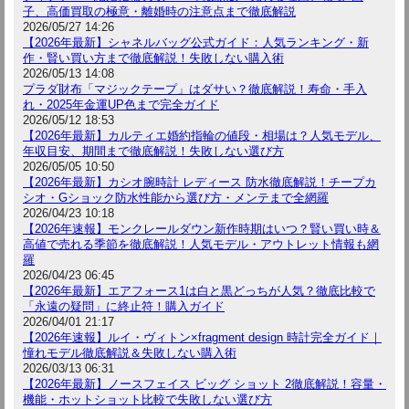
子、高価買取の極意・離婚時の注意点まで徹底解説
2026/05/27 14:26
【2026年最新】シャネルバッグ公式ガイド：人気ランキング・新
作・賢い買い方まで徹底解説！失敗しない購入術
2026/05/13 14:08
プラダ財布「マジックテープ」はダサい？徹底解説！寿命・手入
れ・2025年金運UP色まで完全ガイド
2026/05/12 18:53
【2026年最新】カルティエ婚約指輪の値段・相場は？人気モデル、
年収目安、期間まで徹底解説！失敗しない選び方
2026/05/05 10:50
【2026年最新】カシオ腕時計 レディース 防水徹底解説！チープカ
シオ・Gショック防水性能から選び方・メンテまで全網羅
2026/04/23 10:18
【2026年速報】モンクレールダウン新作時期はいつ？賢い買い時＆
高値で売れる季節を徹底解説！人気モデル・アウトレット情報も網
羅
2026/04/23 06:45
【2026年最新】エアフォース1は白と黒どっちが人気？徹底比較で
「永遠の疑問」に終止符！購入ガイド
2026/04/01 21:17
【2026年速報】ルイ・ヴィトン×fragment design 時計完全ガイド｜
憧れモデル徹底解説＆失敗しない購入術
2026/03/13 06:31
【2026年最新】ノースフェイス ビッグ ショット 2徹底解説！容量・
機能・ホットショット比較で失敗しない選び方