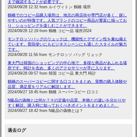
まで確認することが必要です。
2024/09/28 12:32 from ルイヴィトン 鶴橋 場所
鶴橋でのコピー品購入場所は、地元の商店街や専門店が多く、探し
やすいのが特徴です。人気ブランドのコピー商品が豊富に揃ってお
り、ショッピングを楽しむことができます。
2024/09/28 12:19 from 鶴橋 コピー品 場所2024
モンテロッソバッグのリュックは、機能性とデザイン性を兼ね備え
ています。普段使いにもビジネスシーンにも適したスタイルが魅力
です。
2024/09/28 11:56 from モンテロッソ バッグ リュック
東大門は韓国のショッピングの中心地で、多様な商品があふれる場
所です。時計を含め、多くのアクセサリーが手に入ります。
2024/09/28 09:57 from 韓国 コピー品 東大門 時計
鶴橋のスーパーコピーに関する口コミをまとめ、実際の購入体験や
品質、満足度をリアルに解説します。
2024/09/27 18:45 from 鶴橋 スーパーコピー 口コミ
N級品の偽物とは何か？その定義や品質、本物との違いを分かりや
すく解説。購入時に知っておくべきポイントをまとめました。
2024/09/27 18:42 from N級品の偽物とは？
過去ログ