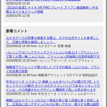
2026/01/20 13:35
【伝説の名器】ナイキ VR PRO ブレード アイアン徹底解析｜中古
購入ガイド＆スペック情報
2026/01/05 12:50
新着コメント
カナダグースの型番を検索する際は、タグや公式サイトを参考にし
て、正確な情報を確認しましょう。
2024/09/28 16:49 from カナダグース 型番 検索
バレンシアガバッグでメンズファッションを格上げ！アウトレット
で賢くお買い物 こんにちは、ファッション評論家の古舘伊知郎です
2024/09/28 15:29 from バレンシアガ バッグ メンズ アウトレッ
御殿場アウトレットで掘り出したプラダの逸品 こんにちは、ブラン
ド狂信者の皆様
2024/09/28 13:49 from 御殿場アウトレットでのプラダ 戦利品紹介
中古セリーヌ トリオンフ 偽物 ショルダーバッグの選び方 H2. トリ
オンフラインの魅力 セリーヌのアイコンバッグであるトリオンフラ
インは、その洗練されたデザインと機能性で高い人気を誇ります
2024/09/28 12:37 from 中古セリーヌ トリオンフ ショルダーバッ
鶴橋にはルイヴィトンのコピー商品を取り扱う店舗も多く存在しま
す。正規品に近いデザインのものが多いですが、購入する際は細部