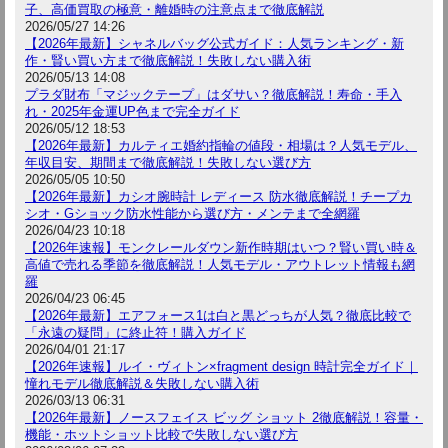
子、高価買取の極意・離婚時の注意点まで徹底解説
2026/05/27 14:26
【2026年最新】シャネルバッグ公式ガイド：人気ランキング・新
作・賢い買い方まで徹底解説！失敗しない購入術
2026/05/13 14:08
プラダ財布「マジックテープ」はダサい？徹底解説！寿命・手入
れ・2025年金運UP色まで完全ガイド
2026/05/12 18:53
【2026年最新】カルティエ婚約指輪の値段・相場は？人気モデル、
年収目安、期間まで徹底解説！失敗しない選び方
2026/05/05 10:50
【2026年最新】カシオ腕時計 レディース 防水徹底解説！チープカ
シオ・Gショック防水性能から選び方・メンテまで全網羅
2026/04/23 10:18
【2026年速報】モンクレールダウン新作時期はいつ？賢い買い時＆
高値で売れる季節を徹底解説！人気モデル・アウトレット情報も網
羅
2026/04/23 06:45
【2026年最新】エアフォース1は白と黒どっちが人気？徹底比較で
「永遠の疑問」に終止符！購入ガイド
2026/04/01 21:17
【2026年速報】ルイ・ヴィトン×fragment design 時計完全ガイド｜
憧れモデル徹底解説＆失敗しない購入術
2026/03/13 06:31
【2026年最新】ノースフェイス ビッグ ショット 2徹底解説！容量・
機能・ホットショット比較で失敗しない選び方