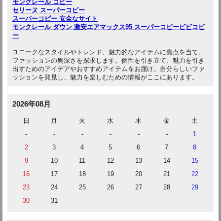
モンクレール コピー
セリーヌ スーパーコピー
スーパーコピー 安全なサイト
モンクレール ダウン 激安
エアマックス95 スーパーコピー
ビビコピ
ー
ユニークなスタイルやトレンド、魅力的なアイテムに焦点を当て、
ファッションの奥深さを探求します。個性を引き立て、魅力を引き
出すためのアイデアやおすすめアイテムをお届け。自分らしいファ
ッションを発見し、魅力を楽しむための情報がここにあります。
2026年08月
日
月
火
水
木
金
土
-
-
-
-
-
-
1
2
3
4
5
6
7
8
9
10
11
12
13
14
15
16
17
18
19
20
21
22
23
24
25
26
27
28
29
30
31
-
-
-
-
-