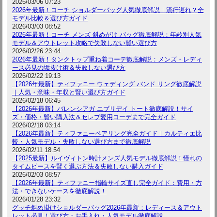
2026/03/06 07:23
2026年最新！コーチ ショルダーバッグ人気徹底解説｜流行遅れ？全
モデル比較＆選び方ガイド
2026/03/03 08:52
2026年最新！コーチ メンズ 斜めがけ バッグ徹底解説：年齢別人気
モデル＆アウトレット攻略で失敗しない賢い選び方
2026/02/26 23:44
2026年最新！タンクトップ重ね着コーデ徹底解説：メンズ・レディ
ース必見の垢抜け術＆失敗しない選び方
2026/02/22 19:13
【2026年最新】ティファニー ウェディング バンド リング徹底解説
｜人気・意味・年収と賢い選び方ガイド
2026/02/18 06:45
【2026年最新】バレンシアガ エブリデイ トート徹底解説！サイ
ズ・価格・賢い購入法＆セレブ愛用コーデまで完全ガイド
2026/02/18 03:14
【2026年最新】ティファニーペアリング完全ガイド｜カルティエ比
較・人気モデル・失敗しない選び方まで徹底解説
2026/02/11 18:54
【2025最新】ルイヴィトン時計メンズ人気モデル徹底解説！憧れの
タイムピースを賢く選ぶ方法＆失敗しない購入ガイド
2026/02/03 08:57
【2026年最新】ティファニー指輪サイズ直し完全ガイド：費用・方
法・できないケースを徹底解説！
2026/01/28 23:32
グッチ斜め掛けショルダーバッグ2026年最新：レディース＆アウト
レット必見！選び方・お手入れ・人気モデル徹底解説