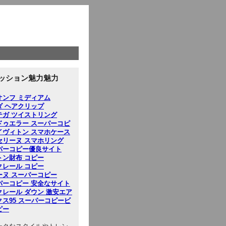
ッション魅力魅力
オンフ ミディアム
ダ ヘアクリップ
テガ ツイストリング
ドゥエラー スーパーコピ
イヴィトン スマホケース
セリーヌ スマホリング
パーコピー優良サイト
トン財布 コピー
クレール コピー
ーヌ スーパーコピー
パーコピー 安全なサイト
クレール ダウン 激安
エア
クス95 スーパーコピー
ビ
ピー