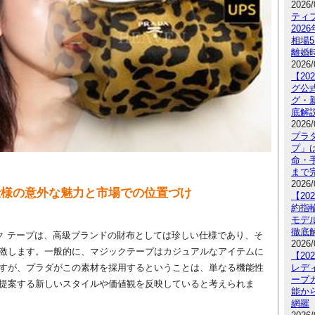
2026/
ティ
20
相場
離婚
2026/
【2
グ公
グ・
底解
2026/
プラ
プ」
命・手
まで
2026/
仕様の意外な魅力と市場での位置づけ
【2
約指
モデ
徹底
ック テープは、高級ブランドの財布としては珍しい仕様であり、そ
2026/
激します。一般的に、マジックテープはカジュアルなアイテムに
【2
すが、プラダがこの素材を採用するということは、単なる機能性
レデ
ープ
提案する新しいスタイルや価値観を反映していると考えられま
能か
網羅