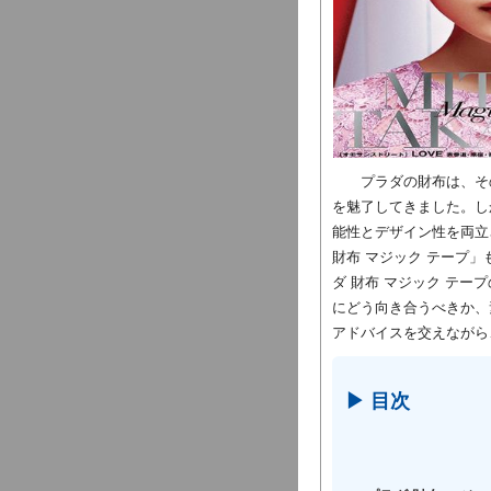
プラダの財布は、そ
を魅了してきました。し
能性とデザイン性を両立
財布 マジック テープ
ダ 財布 マジック テ
にどう向き合うべきか、
アドバイスを交えながら
▶ 目次