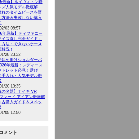
025最新】ルイヴィトン時
ンズ人気モデル徹底解
憧れのタイムピースを賢
ぶ方法＆失敗しない購入
ド
02/03 08:57
026年最新】ティファニー
サイズ直し完全ガイド：
・方法・できないケース
底解説！
01/28 23:32
チ斜め掛けショルダーバ
2026年最新：レディース
ウトレット必見！選び
お手入れ・人気モデル徹
説
01/20 13:35
説の名器】ナイキ VR
 ブレード アイアン徹底解
中古購入ガイド＆スペッ
報
01/05 12:50
コメント