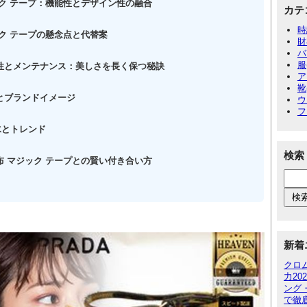
ック テープ：機能性とデザイン性の融合
カテ
時
ック テープの懸念点と代替案
財
バ
服
性とメンテナンス：美しさを長く保つ秘訣
ア
靴
とブランドイメージ
ウ
フ
水とトレンド
検索
布 マジック テープとの賢い付き合い方
新着
クロ
力2
ング
で徹