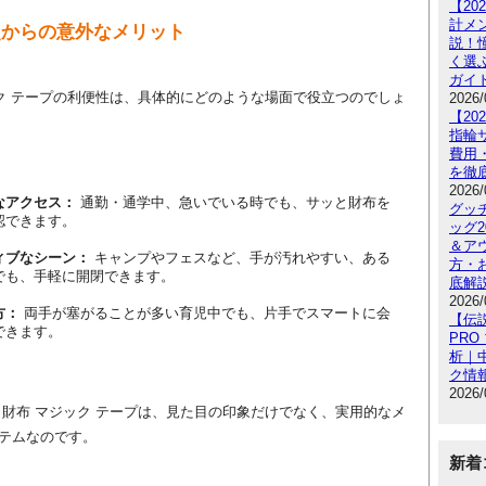
【2
計メ
点からの意外なメリット
説！
く選
ガイ
ック テープの利便性は、具体的にどのような場面で役立つのでしょ
2026/
【2
指輪
費用
を徹
2026/
なアクセス：
 通勤・通学中、急いでいる時でも、サッと財布を
グッ
認できます。
ッグ
＆ア
ィブなシーン：
 キャンプやフェスなど、手が汚れやすい、ある
方・
でも、手軽に開閉できます。
底解
2026/
方：
 両手が塞がることが多い育児中でも、片手でスマートに会
【伝
できます。
PRO
析｜
ク情
2026/
 財布 マジック テープは、見た目の印象だけでなく、実用的なメ
テムなのです。
新着