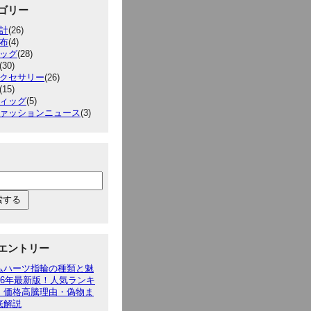
ゴリー
計
(26)
布
(4)
ッグ
(28)
(30)
クセサリー
(26)
(15)
ィッグ
(5)
ァッションニュース
(3)
エントリー
ムハーツ指輪の種類と魅
026年最新版！人気ランキ
・価格高騰理由・偽物ま
底解説