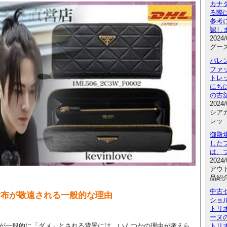
カナ
る際
参考
認し
2024
グース
バレ
ファ
トレ
にち
の古
2024
シアガ
レッ
御殿
した
は、
2024
アウ
品紹
中古
財布が敬遠される一般的な理由
ショル
トリ
ーヌ
トリ
が一般的に「ダメ」とされる背景には、いくつかの理由が考えら