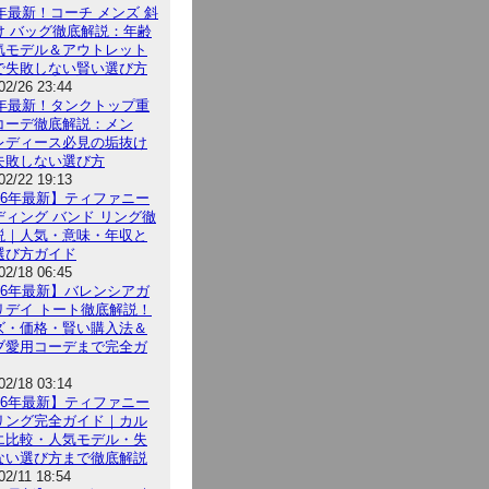
6年最新！コーチ メンズ 斜
け バッグ徹底解説：年齢
気モデル＆アウトレット
で失敗しない賢い選び方
02/26 23:44
26年最新！タンクトップ重
コーデ徹底解説：メン
レディース必見の垢抜け
失敗しない選び方
02/22 19:13
026年最新】ティファニー
ディング バンド リング徹
説｜人気・意味・年収と
選び方ガイド
02/18 06:45
026年最新】バレンシアガ
リデイ トート徹底解説！
ズ・価格・賢い購入法＆
ブ愛用コーデまで完全ガ
02/18 03:14
026年最新】ティファニー
リング完全ガイド｜カル
エ比較・人気モデル・失
ない選び方まで徹底解説
02/11 18:54