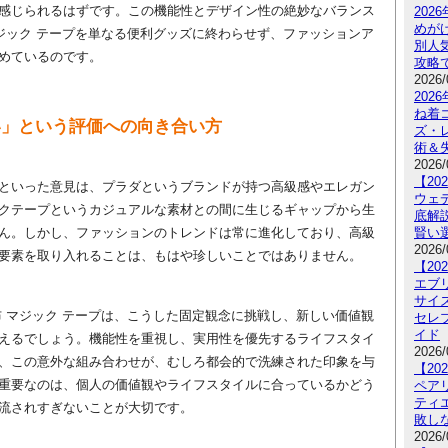
感じられるはずです。この機能性とデザイン性の絶妙なバランス
202
めが
マジック テープを単なる便利グッズに終わらせず、ファッションア
別人
めているのです。
攻略
2026/
20
ね着
い」という評価への向き合い方
ズ・
術＆
2026/
【2
といった意見は、プラダというブランドが持つ高級感やエレガン
ウェ
クテープというカジュアルな素材との間に生じるギャップから生
底解
ん。しかし、ファッションのトレンドは常に進化しており、高級
賢い
2026/
要素を取り入れることは、もはや珍しいことではありません。
【2
エブ
サイ
布 マジック テープは、こうした固定観念に挑戦し、新しい価値観
セレ
イド
えるでしょう。機能性を重視し、実用性を優先するライフスタイ
2026/
、この意外な組み合わせが、むしろ都会的で洗練された印象を与
【2
重要なのは、個人の価値観やライフスタイルに合っているかどう
ペア
ティ
流されすぎないことが大切です。
敗し
2026/