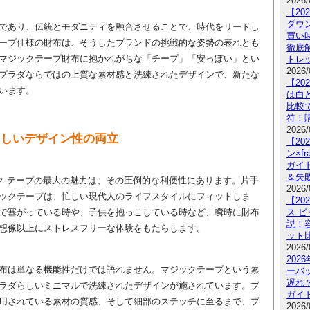
2026/
【2
ダウ
であり、伝統とモダニティを融合させることで、時代をリードし
買い
ープ仕様の財布は、そうしたブランドの挑戦的な姿勢の表れとも
徹底
マジックテープ財布に抱かれがちな「チープ」「安っぽい」とい
トレ
2026/
プラダならではの上質な素材感と洗練されたデザインで、新たな
【20
います。
は白
比較
符！
2026/
らしいデザイン性の両立
【2
ン×fr
ガイ
＆失
ック テープの最大の魅力は、その圧倒的な利便性にあります。片手
2026/
ックテープは、忙しい現代人のライフスタイルにフィットしま
【2
で塞がっている時や、子供を抱っこしている時など、瞬時に財布
ス ビ
説！
想像以上にストレスフリーな体験をもたらします。
ット
2026/
202
布は単なる機能性だけでは語れません。マジックテープという素
ーバ
遅れ
ラダらしいミニマルで洗練されたデザインが施されています。ブ
ガイ
用されている素材の質感、そして細部のステッチに至るまで、プ
2026/