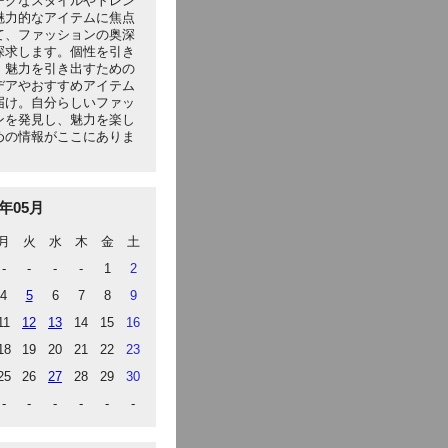
ークなスタイルやトレン
魅力的なアイテムに焦点
て、ファッションの奥深
探求します。個性を引き
、魅力を引き出すための
デアやおすすめアイテム
届け。自分らしいファッ
ンを発見し、魅力を楽し
めの情報がここにありま
6年05月
月
火
水
木
金
土
-
-
-
-
1
2
4
5
6
7
8
9
11
12
13
14
15
16
18
19
20
21
22
23
25
26
27
28
29
30
-
-
-
-
-
-