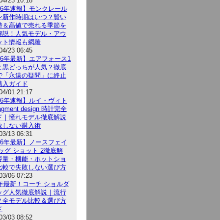
04/23 10:18
026年速報】モンクレール
ン新作時期はいつ？賢い
時＆高値で売れる季節を
解説！人気モデル・アウ
ット情報も網羅
04/23 06:45
26年最新】エアフォース1
と黒どっちが人気？徹底
で「永遠の疑問」に終止
購入ガイド
04/01 21:17
026年速報】ルイ・ヴィト
agment design 時計完全
ド｜憧れモデル徹底解説
敗しない購入術
03/13 06:31
026年最新】ノースフェイ
ッグ ショット 2徹底解
容量・機能・ホットショ
比較で失敗しない選び方
03/06 07:23
6年最新！コーチ ショルダ
ッグ人気徹底解説｜流行
？全モデル比較＆選び方
ド
03/03 08:52