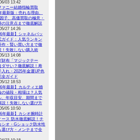
06/03 13:42
ファニー結婚指輪買取
26年最新版：売れる理由、
5因子、高価買取の極意・
時の注意点まで徹底解説
05/27 14:26
026年最新】シャネルバッ
式ガイド：人気ランキン
新作・賢い買い方まで徹
説！失敗しない購入術
05/13 14:08
ダ財布「マジックテー
はダサい？徹底解説！寿
入れ・2025年金運UP色
完全ガイド
05/12 18:53
026年最新】カルティエ婚
輪の値段・相場は？人気
ル、年収目安、期間まで
解説！失敗しない選び方
05/05 10:50
026年最新】カシオ腕時計
ィース 防水徹底解説！チ
カシオ・Gショック防水性
ら選び方・メンテまで全