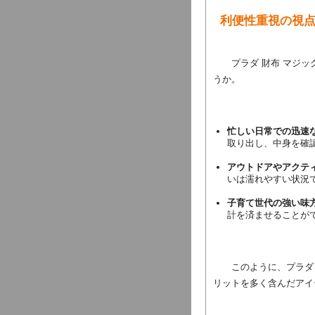
利便性重視の視
プラダ 財布 マジ
うか。
忙しい日常での迅速
取り出し、中身を確
アウトドアやアクテ
いは濡れやすい状況
子育て世代の強い味
計を済ませることが
このように、プラダ
リットを多く含んだアイ