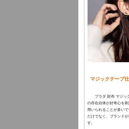
マジックテープ
プラダ 財布 マジ
の存在自体が好奇心を刺
用いられることが多いで
だけでなく、ブランドが
す。