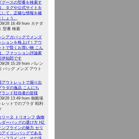
ダグースの型番を検索す
は、タグや公式サイトを
にして、正確な情報を確
ましょう。
/09/28 16:49 from カナダ
 型番 検索
ンシアガバッグでメンズ
ッションを格上げ！アウ
ットで賢くお買い物 こん
は、ファッション評論家
舘伊知郎です
/09/28 15:29 from バレン
 バッグ メンズ アウト
場アウトレットで掘り出
プラダの逸品 こんにち
ブランド狂信者の皆様
/09/28 13:49 from 御殿場
トレットでのプラダ 戦利
介
セリーヌ トリオンフ 偽物
ダーバッグの選び方 H2.
オンフラインの魅力 セリ
のアイコンバッグである
オンフラインは、その洗