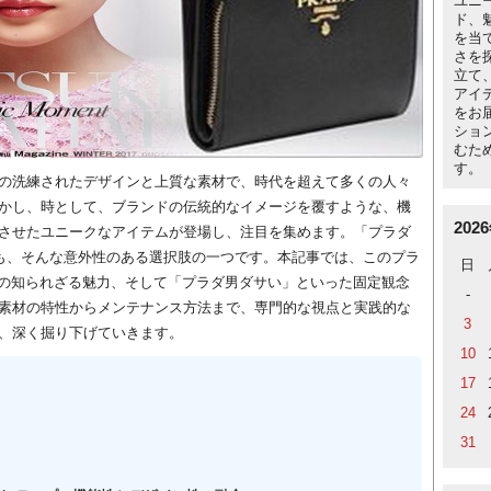
ユニ
ド、
を当
さを
立て
アイ
をお
ショ
むた
す。
の洗練されたデザインと上質な素材で、時代を超えて多くの人々
かし、時として、ブランドの伝統的なイメージを覆すような、機
202
させたユニークなアイテムが登場し、注目を集めます。「プラダ 
」も、そんな意外性のある選択肢の一つです。本記事では、このプラ
日
ープの知られざる魅力、そして「プラダ男ダサい」といった固定観念
-
素材の特性からメンテナンス方法まで、専門的な視点と実践的な
3
、深く掘り下げていきます。
10
17
24
31