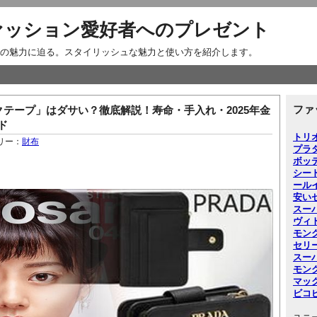
ァッション愛好者へのプレゼント
の魅力に迫る。スタイリッシュな魅力と使い方を紹介します。
ファ
テープ」はダサい？徹底解説！寿命・手入れ・2025年金
ド
トリ
リー：
財布
プラ
ボッ
シー
ー
ル
安い
スー
ヴィ
モン
セリ
スー
モン
マッ
ビコ