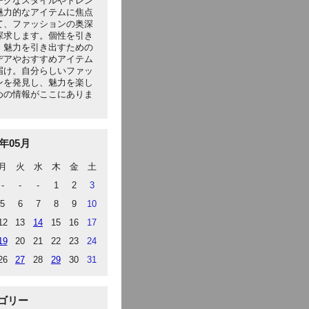
ークなスタイルやトレン
魅力的なアイテムに焦点
て、ファッションの奥深
探求します。個性を引き
、魅力を引き出すための
デアやおすすめアイテム
届け。自分らしいファッ
ンを発見し、魅力を楽し
めの情報がここにありま
5年05月
月
火
水
木
金
土
-
-
-
1
2
3
5
6
7
8
9
10
12
13
14
15
16
17
19
20
21
22
23
24
26
27
28
29
30
31
ゴリー