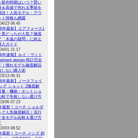
ン新作時期はいつ？賢い
時＆高値で売れる季節を
解説！人気モデル・アウ
ット情報も網羅
04/23 06:45
26年最新】エアフォース1
と黒どっちが人気？徹底
で「永遠の疑問」に終止
購入ガイド
04/01 21:17
026年速報】ルイ・ヴィト
agment design 時計完全
ド｜憧れモデル徹底解説
敗しない購入術
03/13 06:31
026年最新】ノースフェイ
ッグ ショット 2徹底解
容量・機能・ホットショ
比較で失敗しない選び方
03/06 07:23
6年最新！コーチ ショルダ
ッグ人気徹底解説｜流行
？全モデル比較＆選び方
ド
03/03 08:52
6年最新！コーチ メンズ 斜