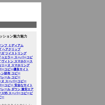
ッション魅力魅力
オンフ ミディアム
ダ ヘアクリップ
テガ ツイストリング
ドゥエラー スーパーコピ
イヴィトン スマホケース
セリーヌ スマホリング
パーコピー優良サイト
トン財布 コピー
クレール コピー
ーヌ スーパーコピー
パーコピー 安全なサイト
クレール ダウン 激安
エア
クス95 スーパーコピー
ビ
ピー