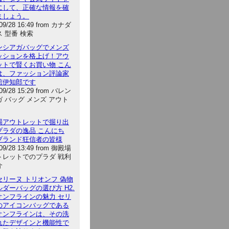
にして、正確な情報を確
ましょう。
/09/28 16:49 from カナダ
 型番 検索
ンシアガバッグでメンズ
ッションを格上げ！アウ
ットで賢くお買い物 こん
は、ファッション評論家
舘伊知郎です
/09/28 15:29 from バレン
 バッグ メンズ アウト
場アウトレットで掘り出
プラダの逸品 こんにち
ブランド狂信者の皆様
/09/28 13:49 from 御殿場
トレットでのプラダ 戦利
介
セリーヌ トリオンフ 偽物
ダーバッグの選び方 H2.
オンフラインの魅力 セリ
のアイコンバッグである
オンフラインは、その洗
れたデザインと機能性で