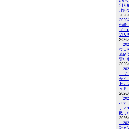
めが
別人
攻略
2026/
20
ね着
ズ・
術＆
2026/
【2
ウェ
底解
賢い
2026/
【2
エブ
サイ
セレ
イド
2026/
【2
ペア
ティ
敗し
2026/
【2
計メ