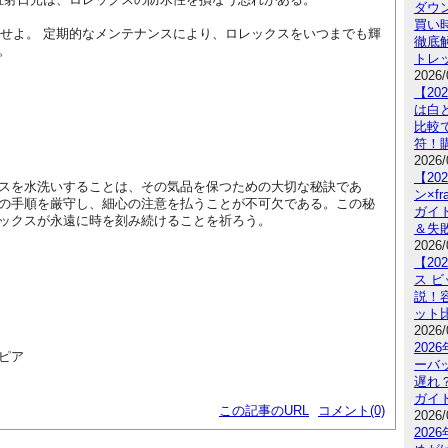
ダウ
買い
ンスせよ。 定期的なメンテナンスにより、ロレックスをいつまでも輝
徹底
。
トレ
2026/
【20
は白
比較
符！
2026/
【2
スを水洗いすることは、その気品を保つための大切な秘訣であ
ン×fr
の手順を厳守し、細心の注意を払うことが不可欠である。この秘
ガイ
ックスが永遠に時を刻み続けることを祈ろう。
＆失
2026/
【2
ス ビ
説！
ット
2026/
202
ピア
ーバ
遅れ
ガイ
この記事のURL
コメント(0)
2026/
202