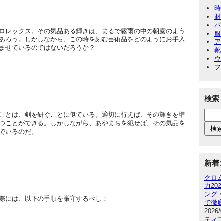
時
財
バ
ロレックス。その気品ある輝きは、まるで霧雨の中の朝露のよう
服
あろう。しかしながら、この時を刻む芸術品をどのようにお手入
ア
ませているのではないだろうか？
靴
ウ
フ
検索
ことは、剣を研ぐことに似ている。適切に行えば、その輝きを増
つことができる。しかしながら、あやまちを犯せば、その気品を
でいるのだ。
新着
クロ
力2
ング
際には、以下の手順を厳守するべし：
で徹
2026/
ティ