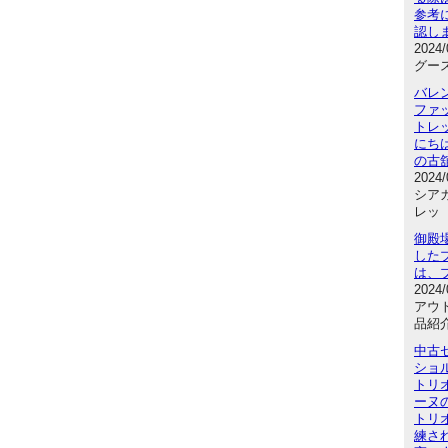
参考
認し
2024
グース
バレ
ファ
トレ
にち
の古
2024
シアガ
レッ
御殿
した
は、
2024
アウ
品紹
中古
ショル
トリ
ーヌ
トリ
練さ