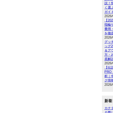
説！
く選
ガイ
2026/
【2
指輪
費用
を徹
2026/
グッ
ッグ
＆ア
方・
底解
2026/
【伝
PRO
析｜
ク情
2026/
新着
カナ
る際