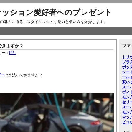
ァッション愛好者へのプレゼント
の魅力に迫る。スタイリッシュな魅力と使い方を紹介します。
ファ
できますか？
リー：
時計
トリ
プラ
ボッ
シー
ピー
は水洗いできますか？
ー
ル
安い
スー
ヴィ
モン
セリ
スー
モン
マッ
ビコ