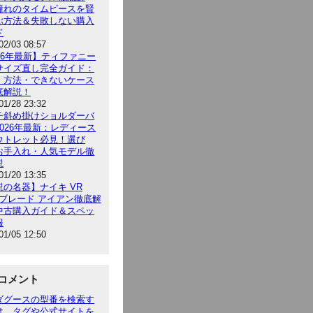
憧れのタイムピースを賢
ぶ方法＆失敗しない購入
ド
02/03 08:57
026年最新】ティファニー
サイズ直し完全ガイド：
・方法・できないケース
底解説！
01/28 23:32
チ斜め掛けショルダーバ
2026年最新：レディース
ウトレット必見！選び
お手入れ・人気モデル徹
説
01/20 13:35
説の名器】ナイキ VR
 ブレード アイアン徹底解
中古購入ガイド＆スペッ
報
01/05 12:50
コメント
ダグースの型番を検索す
は、タグや公式サイトを