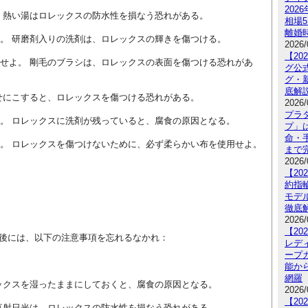
20
よ。 熱い湯はロレックスの防水性を損なう恐れがある。
相場
離婚
かせ。 研磨剤入りの洗剤は、ロレックスの輝きを傷つける。
2026/
【2
使用せよ。 剛毛のブラシは、ロレックスの表面を傷つける恐れがあ
グ公
グ・
底解
任せにこすると、ロレックスを傷つける恐れがある。
2026/
プラ
すげ。 ロレックスに洗剤が残っていると、腐食の原因となる。
プ」
命・手
取れ。 ロレックスを傷つけないために、必ず柔らかい布を使用せよ。
まで
2026/
【2
約指
モデ
徹底
2026/
【2
後には、以下の注意事項を忘れるなかれ：
レデ
ープ
能か
網羅
ロレックスを湿ったままにしておくと、腐食の原因となる。
2026/
【2
。 直射日光は、ロレックスの防水性を損なう恐れがある。