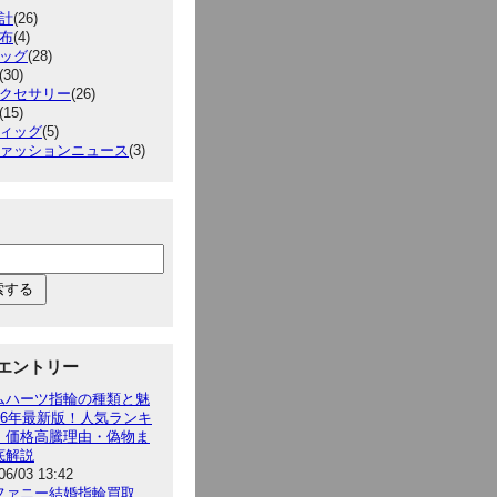
計
(26)
布
(4)
ッグ
(28)
(30)
クセサリー
(26)
(15)
ィッグ
(5)
ァッションニュース
(3)
エントリー
ムハーツ指輪の種類と魅
026年最新版！人気ランキ
・価格高騰理由・偽物ま
底解説
06/03 13:42
ファニー結婚指輪買取