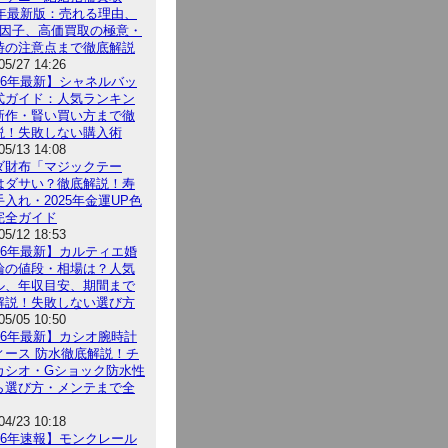
26年最新版：売れる理由、
5因子、高価買取の極意・
時の注意点まで徹底解説
05/27 14:26
026年最新】シャネルバッ
式ガイド：人気ランキン
新作・賢い買い方まで徹
説！失敗しない購入術
05/13 14:08
ダ財布「マジックテー
はダサい？徹底解説！寿
入れ・2025年金運UP色
完全ガイド
05/12 18:53
026年最新】カルティエ婚
輪の値段・相場は？人気
ル、年収目安、期間まで
解説！失敗しない選び方
05/05 10:50
026年最新】カシオ腕時計
ィース 防水徹底解説！チ
カシオ・Gショック防水性
ら選び方・メンテまで全
04/23 10:18
026年速報】モンクレール