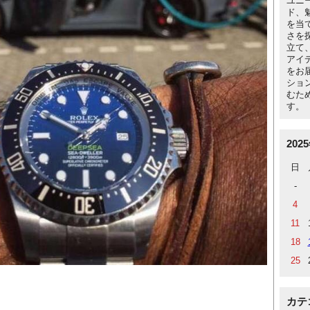
ユニ
ド、
を当
さを
立て
アイ
をお
ショ
むた
す。
202
日
-
4
11
18
25
カテ