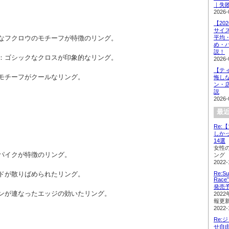
｜失
2026-
【20
サイ
的なフクロウのモチーフが特徴のリング。
平均
め・
説！
グ：ゴシックなクロスが印象的なリング。
2026-
【テ
のモチーフがクールなリング。
悔し
ン・
説
2026-
最近
Re
しか
14選
女性
スパイクが特徴のリング。
ング
2022-
ッドが散りばめられたリング。
Re:Su
Rac
発売
ーンが連なったエッジの効いたリング。
202
報更
2022-
Re:
せ自