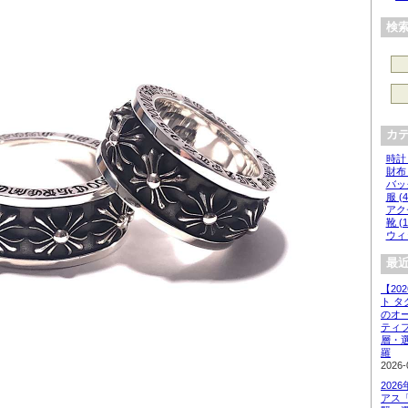
検
カ
時計 
財布 
バッグ
服 (4
アクセ
靴 (1
ウィッ
最近
【20
ト 
のオ
ティ
層・
羅
2026-
202
アス