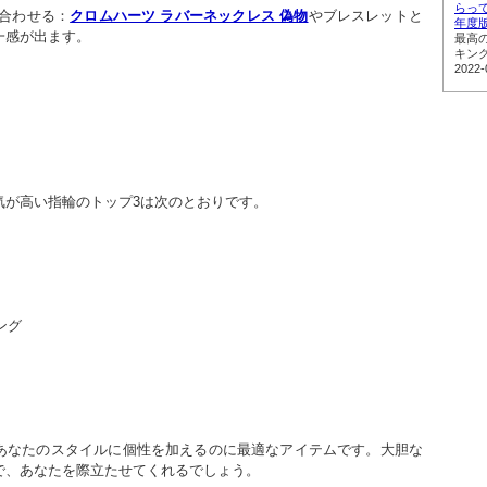
らって
み合わせる：
クロムハーツ ラバーネックレス 偽物
やブレスレットと
年度
一感が出ます。
最高
キン
2022-
気が高い指輪のトップ3は次のとおりです。
ング
あなたのスタイルに個性を加えるのに最適なアイテムです。大胆な
で、あなたを際立たせてくれるでしょう。