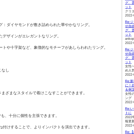
グ、
ット
クリ
2022-
Re:
ング：ダイヤモンドが敷き詰められた華やかなリング。
せ自
グ、
ット
れたデザインがエレガントなリング。
ank
2022-
ハートや十字架など、象徴的なモチーフがあしらわれたリング。
Re:
せ自
グ、
ット
女性
こなし
め人
2022-
Re
に！
＆例
さまざまなスタイルで着けこなすことができます。
女性
ング
2022-
Re
トに
けでも、十分に個性を主張できます。
202
報更
2022-
重ね付けすることで、よりインパクトを演出できます。
Re