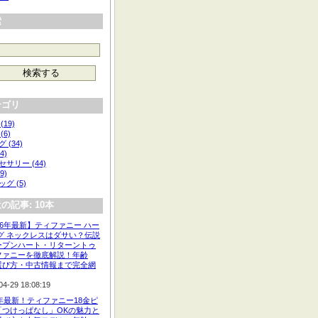
索
テゴリ
(19)
(6)
 (34)
4)
サリー (44)
9)
グ (5)
の記事: 10本
26年最新】ティファニー ハー
タグ ネックレスはダサい？伝説
ープンハート・リターントゥ
ファニーを徹底解説！年齢
選び方・中古情報まで完全網
04-29 18:08:19
6年最新！ティファニー18金ピ
「つけっぱなし」OKの魅力と