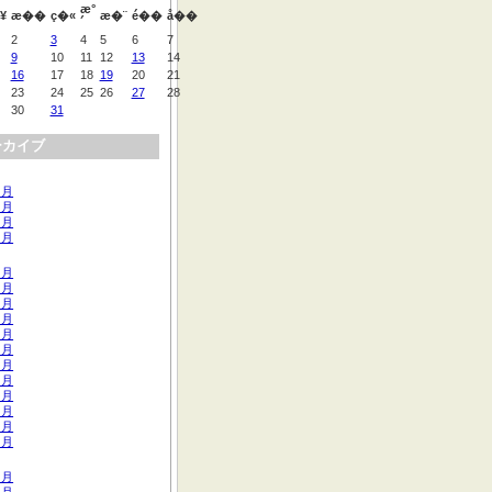
æ°
¥
æ��
ç�«
æ�¨
é��
å��
´
2
3
4
5
6
7
9
10
11
12
13
14
16
17
18
19
20
21
23
24
25
26
27
28
30
31
ーカイブ
 月
 月
 月
 月
 月
 月
 月
 月
 月
 月
 月
 月
 月
 月
 月
 月
 月