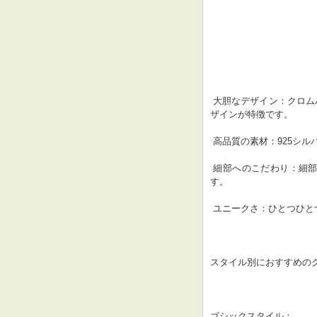
 大胆なデザイン：クロムハーツの指輪は、ゴシックやパンクなどの大胆でエッジの効いたデ
ザインが特徴です。
 高品質の素材：925
 細部へのこだわり：細部までこだわって作られており、精巧な彫刻や装飾が施されていま
す。
 ユニークさ：ひとつひ
スタイル別におすすめの
ゴシックスタイル：