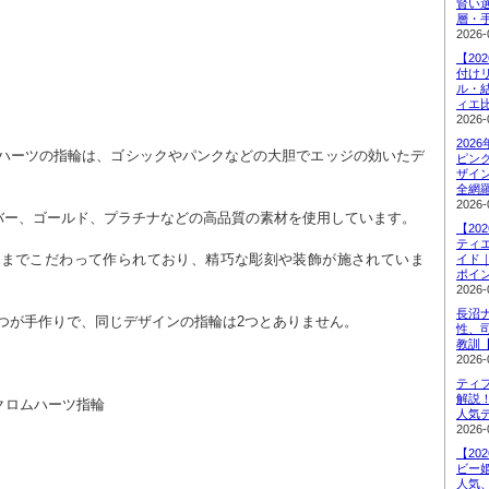
賢い
層・
2026-
【20
付け
ル・
ィエ
2026-
202
ピン
ザイ
全網
2026-
シルバー、ゴールド、プラチナなどの高品質の素材を使用しています。
【20
ティ
イド
ポイ
2026-
長沼
とつが手作りで、同じデザインの指輪は2つとありません。
性、
教訓
2026-
ティ
解説
クロムハーツ指輪
人気
2026-
【20
ビー
人気