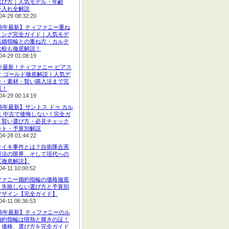
選び方｜人気モデル・年齢
手入れ全解説
04-29 08:32:20
26年最新】ティファニー重ね
リング完全ガイド｜人気モデ
結婚指輪との重ね方・カルテ
比較も徹底解説！
04-29 01:08:19
6年最新！ティファニー ピアス
ク ゴールド徹底解説｜人気デ
ン・素材・賢い購入法まで完
羅！
04-29 00:14:19
26年最新】サントス ドゥ カル
エ 中古で後悔しない！完全ガ
｜賢い選び方・必見チェック
ント・予算別解説
04-28 01:44:22
ナイキ事件とは？自衛隊合憲
司法の限界、そして現代への
【徹底解説】
04-11 10:00:52
ファニー婚約指輪の価格徹底
！失敗しない選び方と予算別
デザイン【完全ガイド】
04-11 06:36:53
26年最新】ティファニーのル
婚約指輪は情熱と輝きの証！
、価格、選び方を完全ガイド