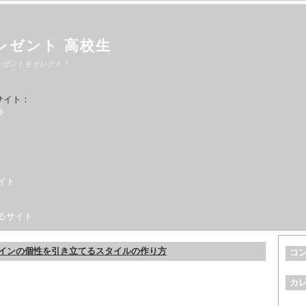
レゼント 高校生
レゼントをセレクト！
サイト：
ト
イト
るサイト
インの個性を引き立てるスタイルの作り方
コ
カ