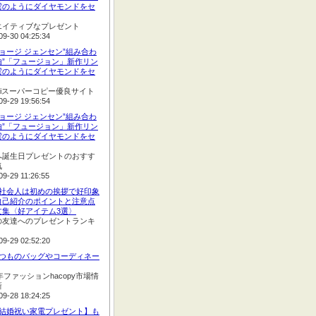
雲のようにダイヤモンドをセ
エイティブなプレゼント
09-30 04:25:34
ジョージ ジェンセン”組み合わ
由”「フュージョン」新作リン
雲のようにダイヤモンドをセ
opiスーパーコピー優良サイト
09-29 19:56:54
ジョージ ジェンセン”組み合わ
由”「フュージョン」新作リン
雲のようにダイヤモンドをセ
へ誕生日プレゼントのおすす
気
09-29 11:26:55
:新社会人は初めの挨拶で好印象
自己紹介のポイントと注意点
文集〈好アイテム3選〉
の友達へのプレゼントランキ
09-29 02:52:20
:いつものバッグやコーディネー
2年ファッションhacopy市場情
新
09-28 18:24:25
:【結婚祝い家電プレゼント】も