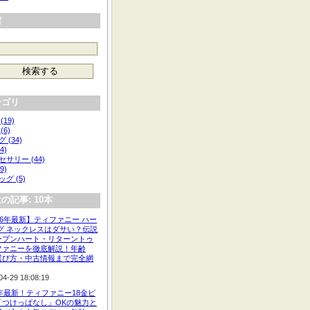
索
テゴリ
(19)
(6)
 (34)
4)
サリー (44)
9)
グ (5)
の記事: 10本
26年最新】ティファニー ハー
タグ ネックレスはダサい？伝説
ープンハート・リターントゥ
ファニーを徹底解説！年齢
選び方・中古情報まで完全網
04-29 18:08:19
6年最新！ティファニー18金ピ
「つけっぱなし」OKの魅力と