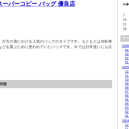
スーパーコピー バッグ 優良店
æ�
7
14
21
28
ア
、片方の肩にかける人気のバッグのタイプです。もともとは自転車
2026
などを運ぶために使われていたバッグです。今では日常使いにも広
04
03
02
01
2025
12
11
10
特徴
09
08
07
06
05
04
03
02
01
2024
12