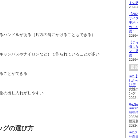
｜失
2026-
【20
サイ
平均
め・
説！
るハンドルがある（片方の肩にかけることもできる）
2026-
【テ
悔し
ン・
キャンバスやナイロンなど）で作られていることが多い
説
2026-
最近
ることができる
Re
しか
14選
女性
物の出し入れがしやすい
ング
2022-
Re:Su
Rac
発売
202
報更
2022-
ッグの選び方
Re:
せ自