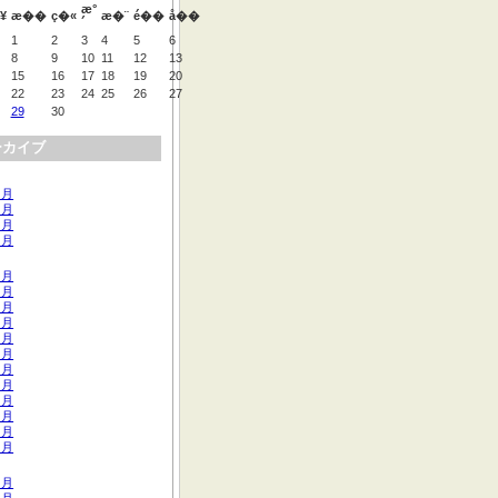
æ°
¥
æ��
ç�«
æ�¨
é��
å��
´
1
2
3
4
5
6
8
9
10
11
12
13
15
16
17
18
19
20
22
23
24
25
26
27
29
30
ーカイブ
 月
 月
 月
 月
 月
 月
 月
 月
 月
 月
 月
 月
 月
 月
 月
 月
 月