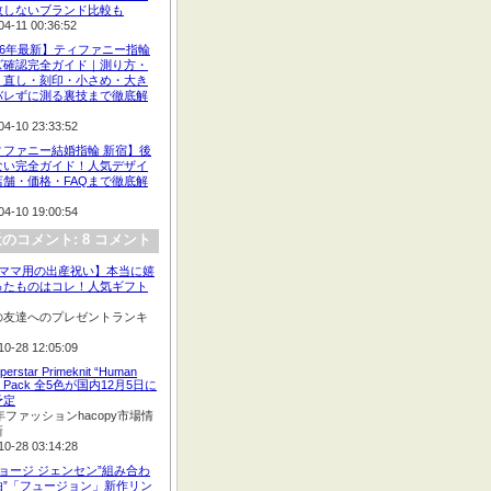
敗しないブランド比較も
04-11 00:36:52
26年最新】ティファニー指輪
ズ確認完全ガイド｜測り方・
・直し・刻印・小さめ・大き
バレずに測る裏技まで徹底解
04-10 23:33:52
ィファニー結婚指輪 新宿】後
ない完全ガイド！人気デザイ
店舗・価格・FAQまで徹底解
04-10 19:00:54
のコメント: 8 コメント
:【ママ用の出産祝い】本当に嬉
ったものはコレ！人気ギフト
の友達へのプレゼントランキ
10-28 12:05:09
perstar Primeknit “Human
e” Pack 全5色が国内12月5日に
予定
2年ファッションhacopy市場情
新
10-28 03:14:28
ジョージ ジェンセン”組み合わ
由”「フュージョン」新作リン