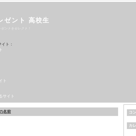
レゼント 高校生
レゼントをセレクト！
サイト：
ト
イト
るサイト
の名前
コ
カ