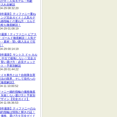
選び方｜人気モデル・年齢
手入れ全解説
04-29 08:32:20
26年最新】ティファニー重ね
リング完全ガイド｜人気モデ
結婚指輪との重ね方・カルテ
比較も徹底解説！
04-29 01:08:19
6年最新！ティファニー ピアス
ク ゴールド徹底解説｜人気デ
ン・素材・賢い購入法まで完
羅！
04-29 00:14:19
26年最新】サントス ドゥ カル
エ 中古で後悔しない！完全ガ
｜賢い選び方・必見チェック
ント・予算別解説
04-28 01:44:22
ナイキ事件とは？自衛隊合憲
司法の限界、そして現代への
【徹底解説】
04-11 10:00:52
ファニー婚約指輪の価格徹底
！失敗しない選び方と予算別
デザイン【完全ガイド】
04-11 06:36:53
26年最新】ティファニーのル
婚約指輪は情熱と輝きの証！
、価格、選び方を完全ガイド