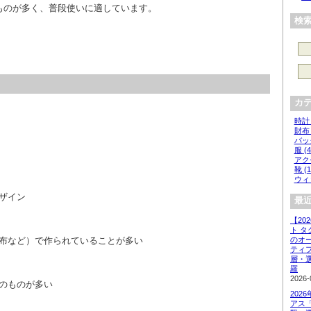
ものが多く、普段使いに適しています。
検
カ
時計 
財布 
バッグ
服 (4
アクセ
靴 (1
ウィッ
ザイン
最近
【20
ト 
のオ
布など）で作られていることが多い
ティ
層・
羅
2026-
のものが多い
202
アス