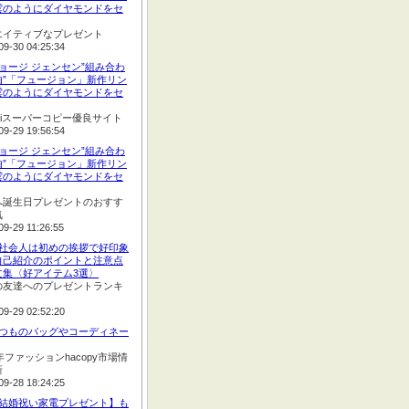
雲のようにダイヤモンドをセ
エイティブなプレゼント
09-30 04:25:34
ジョージ ジェンセン”組み合わ
由”「フュージョン」新作リン
雲のようにダイヤモンドをセ
opiスーパーコピー優良サイト
09-29 19:56:54
ジョージ ジェンセン”組み合わ
由”「フュージョン」新作リン
雲のようにダイヤモンドをセ
へ誕生日プレゼントのおすす
気
09-29 11:26:55
:新社会人は初めの挨拶で好印象
自己紹介のポイントと注意点
文集〈好アイテム3選〉
の友達へのプレゼントランキ
09-29 02:52:20
:いつものバッグやコーディネー
2年ファッションhacopy市場情
新
09-28 18:24:25
:【結婚祝い家電プレゼント】も