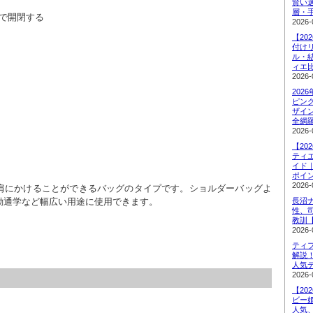
賢い
層・
で開閉する
2026-
【20
付け
ル・
ィエ
2026-
202
ピン
ザイ
全網
2026-
【20
ティ
イド
ポイ
2026-
肩にかけることができるバッグのタイプです。ショルダーバッグよ
勤通学など幅広い用途に使用できます。
長沼
性、
教訓
2026-
ティ
解説
人気
2026-
【20
ビー
人気