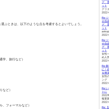
グ、
ット
クリ
2022-
Re:
せ自
を選ぶときは、以下のような点を考慮するとよいでしょう。
グ、
ット
ank
2022-
Re:
せ自
グ、
ット
女性
め人
通学、旅行など）
2022-
Re
に！
＆例
女性
ング
2022-
Re
りなど）
トに
202
報更
2022-
ル、フォーマルなど）
Re