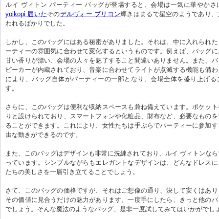
ルイ ヴィトン パーティー バッグが登場すると、会場は一気に華やか
yoikopi 届いた
その
デルヴォー ブリヨン
輝きはまるで星空のようであり、
われるばかりでした。
しかし、このバッグにはある秘密がありました。それは、中に入れられた
ーティーの雰囲気に合わせて変化するというものです。例えば、バッグに
甘い香りが漂い、会場の人々を魅了すること間違いありません。また、バ
ピーカーが内蔵されており、音楽に合わせてライトが点滅する機能も備わ
により、バッグ自体がパーティーの一部となり、会場全体を盛り上げる
す。
さらに、このバッグは便利な収納スペースも兼ね備えています。ポケット
りと設けられており、スマートフォンや化粧品、財布など、必要なものを
ることができます。これにより、女性たちは手ぶらでパーティーに参加す
由な動きができるのです。
また、このバッグはデザインも非常に洗練されており、ルイ ヴィトンな
っています。シンプルながらもエレガントなデザインは、どんなドレスに
たちの美しさを一層引き立てることでしょう。
さて、このバッグの価格ですが、それはご想像の通り、決して安くはあり
その価値に見合うだけの魅力があります。一度手にしたら、きっと他のバ
でしょう。そんな魔法のようなバッグ、是非一度試してみてはいかがでし