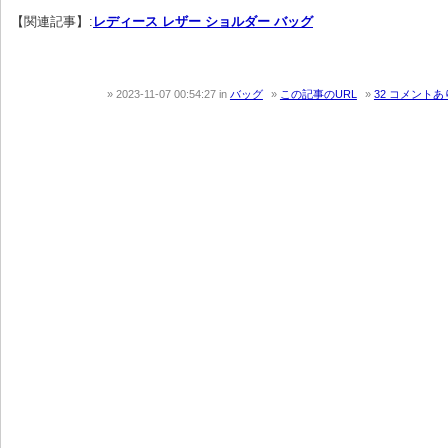
【関連記事】:
レディース レザー ショルダー バッグ
2023-11-07 00:54:27
in
バッグ
この記事のURL
32 コメント