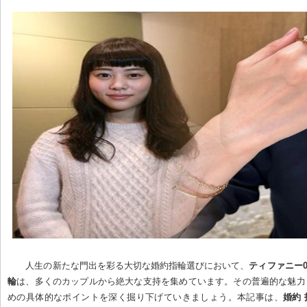
人生の新たな門出を彩る大切な婚約指輪選びにおいて、
ティファニー0
輪
は、多くのカップルから絶大な支持を集めています。その普遍的な魅力
めの具体的なポイントを深く掘り下げていきましょう。本記事は、
婚約 