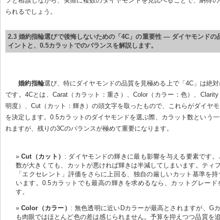
フと相談しながら、実際に複数のダイヤモンドを見比べることで、納得の
られるでしょう。
2.3 婚約指輪選びで後悔しないための「4C」の重要性 — ダイヤモンド
イントと、0.5カラットでのバランスを解説します。
婚約指輪
選び、特にダイヤモンドの品質を見極める上で「4C」は絶
です。4Cとは、Carat（カラット：重さ）、Color（カラー：色）、Clari
明度）、Cut（カット：輝き）の頭文字を取ったもので、これらがダイヤ
を決定します。0.5カラットのダイヤモンドを選ぶ際、カラット数という
れますが、残りの3Cのバランスが極めて重要になります。
Cut（カット）
: ダイヤモンドの輝きに最も影響を与える要素です
数が大きくても、カットが悪ければ輝きは半減してしまいます。ティフ
「エクセレント」評価をさらに上回る、独自の厳しいカット基準を持
います。0.5カラットでも最高の輝きを求めるなら、カットグレード
す。
Color（カラー）
: 無色透明に近いDカラーが最高とされますが、G
も肉眼ではほとんど色の差は感じられません。予算を抑えつつ品質を追