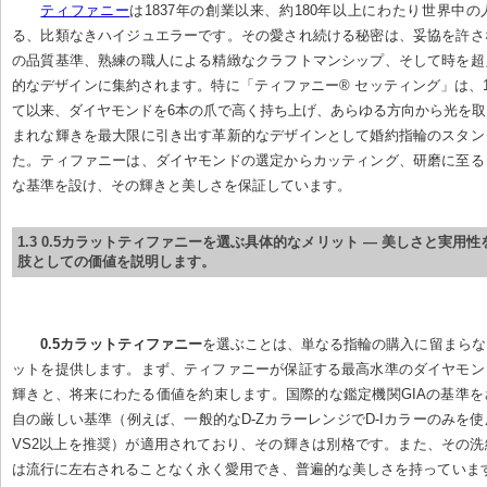
ティファニー
は1837年の創業以来、約180年以上にわたり世界中
る、比類なきハイジュエラーです。その愛され続ける秘密は、妥協を許さ
の品質基準、熟練の職人による精緻なクラフトマンシップ、そして時を超
的なデザインに集約されます。特に「ティファニー® セッティング」は、1
て以来、ダイヤモンドを6本の爪で高く持ち上げ、あらゆる方向から光を
まれな輝きを最大限に引き出す革新的なデザインとして婚約指輪のスタン
た。ティファニーは、ダイヤモンドの選定からカッティング、研磨に至る
な基準を設け、その輝きと美しさを保証しています。
1.3 0.5カラットティファニーを選ぶ具体的なメリット — 美しさと実用
肢としての価値を説明します。
0.5カラットティファニー
を選ぶことは、単なる指輪の購入に留まらな
ットを提供します。まず、ティファニーが保証する最高水準のダイヤモン
輝きと、将来にわたる価値を約束します。国際的な鑑定機関GIAの基準
自の厳しい基準（例えば、一般的なD-ZカラーレンジでD-Iカラーのみを
VS2以上を推奨）が適用されており、その輝きは別格です。また、その
は流行に左右されることなく永く愛用でき、普遍的な美しさを持っています