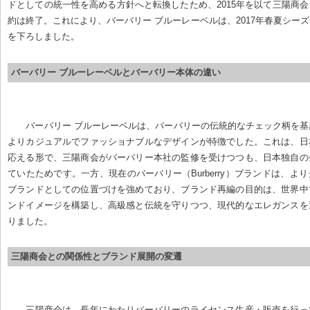
ドとしての統一性を高める方針へと転換したため、2015年を以て三陽商
約は終了。これにより、バーバリー ブルーレーベルは、2017年春夏シー
を下ろしました。
バーバリー ブルーレーベルとバーバリー本体の違い
バーバリー ブルーレーベルは、バーバリーの伝統的なチェック柄を
よりカジュアルでファッショナブルなデザインが特徴でした。これは、日
応える形で、三陽商会がバーバリー本社の監修を受けつつも、日本独自の
ていたためです。一方、現在のバーバリー（Burberry）ブランドは、よ
ブランドとしての位置づけを強めており、ブランド再編の目的は、世界中
ンドイメージを構築し、高級感と伝統を守りつつ、現代的なエレガンスを
りました。
三陽商会との関係性とブランド展開の変遷
三陽商会は、長年にわたりバーバリーのライセンス生産・販売を行っ