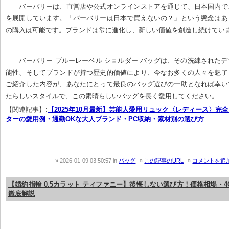
バーバリーは、直営店や公式オンラインストアを通じて、日本国内で
を展開しています。「バーバリーは日本で買えないの？」という懸念はあ
の購入は可能です。ブランドは常に進化し、新しい価値を創造し続けてい
バーバリー ブルーレーベル ショルダー バッグは、その洗練された
能性、そしてブランドが持つ歴史的価値により、今なお多くの人々を魅了
ご紹介した内容が、あなたにとって最良のバッグ選びの一助となれば幸い
たらしいスタイルで、この素晴らしいバッグを長く愛用してください。
【関連記事】:
【2025年10月最新】芸能人愛用リュック〈レディース〉完
ターの愛用例・通勤OKな大人ブランド・PC収納・素材別の選び方
2026-01-09 03:50:57
in
バッグ
この記事のURL
コメントを追
【婚約指輪 0.5カラット ティファニー】後悔しない選び方！価格相場・
徹底解説