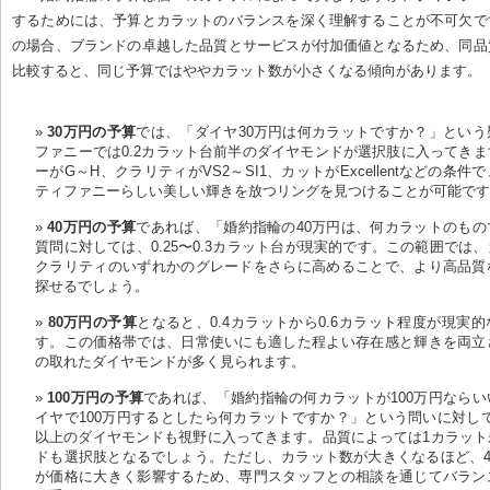
するためには、予算とカラットのバランスを深く理解することが不可欠で
の場合、ブランドの卓越した品質とサービスが付加価値となるため、同品
比較すると、同じ予算ではややカラット数が小さくなる傾向があります。
30万円の予算
では、「ダイヤ30万円は何カラットですか？」という
ファニーでは0.2カラット台前半のダイヤモンドが選択肢に入ってき
ーがG～H、クラリティがVS2～SI1、カットがExcellentなどの条
ティファニーらしい美しい輝きを放つリングを見つけることが可能で
40万円の予算
であれば、「婚約指輪の40万円は、何カラットのもの
質問に対しては、0.25〜0.3カラット台が現実的です。この範囲では
クラリティのいずれかのグレードをさらに高めることで、より高品質
探せるでしょう。
80万円の予算
となると、0.4カラットから0.6カラット程度が現実
す。この価格帯では、日常使いにも適した程よい存在感と輝きを両立
の取れたダイヤモンドが多く見られます。
100万円の予算
であれば、「婚約指輪の何カラットが100万円なら
イヤで100万円するとしたら何カラットですか？」という問いに対して
以上のダイヤモンドも視野に入ってきます。品質によっては1カラット
ドも選択肢となるでしょう。ただし、カラット数が大きくなるほど、4
が価格に大きく影響するため、専門スタッフとの相談を通じてバラン