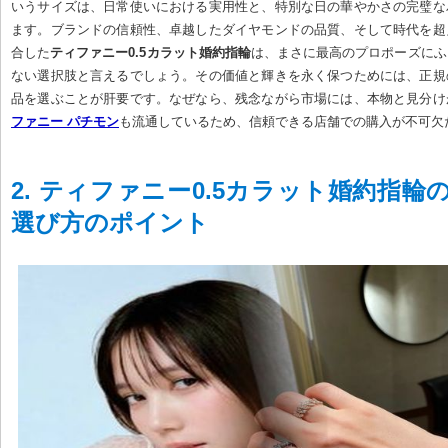
いうサイズは、日常使いにおける実用性と、特別な日の華やかさの完璧な
ます。ブランドの信頼性、卓越したダイヤモンドの品質、そして時代を超
合した
ティファニー0.5カラット婚約指輪
は、まさに最高のプロポーズにふ
ない選択肢と言えるでしょう。その価値と輝きを永く保つためには、正規
品を選ぶことが肝要です。なぜなら、残念ながら市場には、本物と見分け
ファニー パチモン
も流通しているため、信頼できる店舗での購入が不可欠
2. ティファニー0.5カラット婚約指輪
選び方のポイント