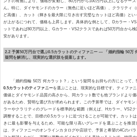
ンドの有無により、価格が変動し、80万円から100万円以上になるケー
ん。特に、ダイヤモンドのカラー（無色に近いほど高価）、クラリティ（
ど高価）、カット（輝きを最大限に引き出す完璧なカットほど高価）とい
が上がるにつれて、価格も上昇します。具体的な例として、Dカラー・VS1
ットであれば80万円以上、Gカラー・VS2クラスであれば50万円台から
安があります。
2.2 予算50万円台で選ぶ0.5カラットのティファニー — 「婚約指輪 50
疑問を解消し、現実的な選択肢を提案します。
「婚約指輪 50万 何カラット？」という疑問をお持ちの方にとって、
0.5カラットのティファニー
を選ぶことは、現実的な目標です。ティファニ
価値とダイヤモンド品質の高さから、同カラット数でも他ブランドより価
があるため、賢明な選び方が求められます。この予算帯では、ダイヤモン
ラーやクラリティのグレードを標準的な範囲（例えば、Hカラー、VS2
調整することで、目標の0.5カラットに近づけることが可能です。カット
きに最も影響を与えるため、可能な限り高いグレードを選ぶことを推奨
は、ティファニーのオンラインカタログや店頭で、予算と希望の4Cのバ