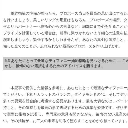
婚約指輪の準備が整ったら、プロポーズ当日を最高の思い出にするた
を行いましょう。美しいリングの用意はもちろん、プロポーズの場所、タ
何よりもパートナーへ贈る心からの言葉など、細部にまで心を配ることが
プライズを計画している場合は、相手に気づかれないよう細心の注意を払
演出しましょう。緊張するかもしれませんが、あなたの真剣な気持ちと、
備した全てのことが、忘れられない最高のプロポーズを作り上げます。
5.3 あなたにとって最適なティファニー婚約指輪を見つけるために — 
かし、後悔のない選択をするためのアドバイスを贈ります。
本記事で提供した情報を参考に、あなたにとって最適な
ティファニー
てください。予算とカラットのバランス、ダイヤモンドの4C、そしてデ
多くの要素を総合的に考慮する必要があります。最も大切なのは、パート
持ちと、その気持ちを最高の形で表現するための真摯な姿勢です。ぜひテ
で実際に指輪を試着し、専門家の意見も聞きながら、後悔のない最高の
い。その指輪が、お二人の未来を明るく照らすことを心から願っています