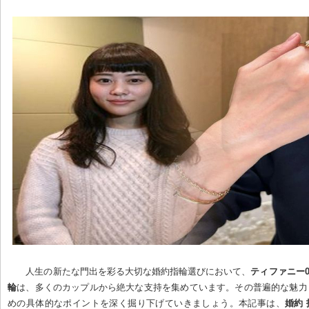
人生の新たな門出を彩る大切な婚約指輪選びにおいて、
ティファニー0
輪
は、多くのカップルから絶大な支持を集めています。その普遍的な魅力
めの具体的なポイントを深く掘り下げていきましょう。本記事は、
婚約 