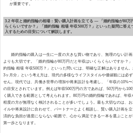
が重要です。
3.2 年収と婚約指輪の相場：賢い購入計画を立てる — 「婚約指輪が80
らくらいですか？」「婚約指輪 相場 年収500万？」といった疑問に答え
入するための目安について解説します。
婚約指輪の購入は一生に一度の大きな買い物であり、無理のない計画
よりも大切です。「婚約指輪が80万円だと年収はいくらくらいですか？
約指輪 相場 年収500万？」といった問いには、明確な正解はありません
3ヶ月分」という考え方は、現代の多様なライフスタイルや価値観には必
せん。現代では、共働き世帯の増加や将来設計を考慮し、「年収の10%〜
の目安とされています。例えば年収500万円の方であれば、50万円から10
く購入できる範囲として考えられます。80万円の婚約指輪であれば、年収40
程度の方が無理なく検討されることが多いでしょう。最も大切なのは、お
イルや将来設計に合わせて、パートナーとよく相談し、賢い購入計画を立
済的な負担が過度にならない範囲で、心から満足できる一本を選ぶことが
第一歩となります。