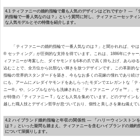
4.1 ティファニーの婚約指輪で最も人気のデザインはどれですか？ — 
約指輪で一番人気なのは？」という質問に対し、ティファニーセッティ
な人気モデルとその特徴を紹介します。
「ティファニーの婚約指輪で一番人気なのは？」と聞かれれば、やは
® セッティング」が圧倒的な支持を得ています。これは、1886年にチャ
ィファニーが考案した、ダイヤモンドを6本の爪で高く持ち上げ、あらゆ
込むことで、全方位から比類ない輝きを放つデザインです。この革新的な
指輪の世界的スタンダードを築き、今もなお多くの花嫁の憧れであり続け
にも、アームにメレダイヤモンドをあしらったモダンでエレガントな「テ
ニー®」や、シンプルながらも洗練された「ティファニー ノヴォ™」、
が特徴の「ティファニー T」なども人気を集めています。どのデザイン
越した職人技とデザイン哲学が息づいており、個性と美しさを兼ね備えて
4.2 ハイブランド婚約指輪と年収の関係性 — 「ハリーウィンストン
は？」といった疑問も踏まえ、ティファニーを含むハイブランドの婚約
について深掘りします。