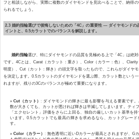
フと相談しながら、実際に複数のダイヤモンドを見比べることで、納得の
られるでしょう。
2.3 婚約指輪選びで後悔しないための「4C」の重要性 — ダイヤモンド
イントと、0.5カラットでのバランスを解説します。
婚約指輪
選び、特にダイヤモンドの品質を見極める上で「4C」は絶
です。4Cとは、Carat（カラット：重さ）、Color（カラー：色）、Clari
明度）、Cut（カット：輝き）の頭文字を取ったもので、これらがダイヤ
を決定します。0.5カラットのダイヤモンドを選ぶ際、カラット数という
れますが、残りの3Cのバランスが極めて重要になります。
Cut（カット）
: ダイヤモンドの輝きに最も影響を与える要素です
数が大きくても、カットが悪ければ輝きは半減してしまいます。ティフ
「エクセレント」評価をさらに上回る、独自の厳しいカット基準を持
います。0.5カラットでも最高の輝きを求めるなら、カットグレード
す。
Color（カラー）
: 無色透明に近いDカラーが最高とされますが、G