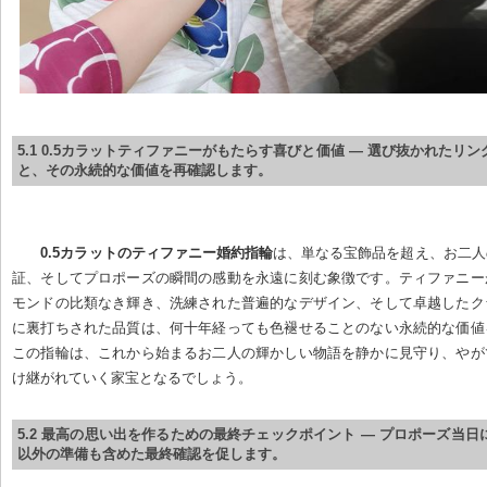
5.1 0.5カラットティファニーがもたらす喜びと価値 — 選び抜かれたリ
と、その永続的な価値を再確認します。
0.5カラットのティファニー婚約指輪
は、単なる宝飾品を超え、お二人
証、そしてプロポーズの瞬間の感動を永遠に刻む象徴です。ティファニー
モンドの比類なき輝き、洗練された普遍的なデザイン、そして卓越したク
に裏打ちされた品質は、何十年経っても色褪せることのない永続的な価値
この指輪は、これから始まるお二人の輝かしい物語を静かに見守り、やが
け継がれていく家宝となるでしょう。
5.2 最高の思い出を作るための最終チェックポイント — プロポーズ当
以外の準備も含めた最終確認を促します。