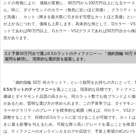
ンドの有無により、価格が変動し、80万円から100万円以上になるケー
ん。特に、ダイヤモンドのカラー（無色に近いほど高価）、クラリティ（
ど高価）、カット（輝きを最大限に引き出す完璧なカットほど高価）とい
が上がるにつれて、価格も上昇します。具体的な例として、Dカラー・VS1
ットであれば80万円以上、Gカラー・VS2クラスであれば50万円台から
安があります。
2.2 予算50万円台で選ぶ0.5カラットのティファニー — 「婚約指輪 50
疑問を解消し、現実的な選択肢を提案します。
「婚約指輪 50万 何カラット？」という疑問をお持ちの方にとって、
0.5カラットのティファニー
を選ぶことは、現実的な目標です。ティファニ
価値とダイヤモンド品質の高さから、同カラット数でも他ブランドより価
があるため、賢明な選び方が求められます。この予算帯では、ダイヤモン
ラーやクラリティのグレードを標準的な範囲（例えば、Hカラー、VS2
調整することで、目標の0.5カラットに近づけることが可能です。カット
きに最も影響を与えるため、可能な限り高いグレードを選ぶことを推奨
は、ティファニーのオンラインカタログや店頭で、予算と希望の4Cのバ