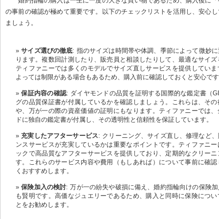
婚約指輪の購入は一生に一度の大きな買い物であるため、購入後に「
の事前の確認が極めて重要です。以下のチェックリストを活用し、安心し
ましょう。
サイズ選びの徹底
: 指のサイズは時間帯や体調、季節によって微妙
ります。複数回計測したり、販売員と相談したりして、最適なサイズ
ティファニーでは多くのモデルでサイズ直しサービスを提供していま
よっては制限がある場合もあるため、購入前に確認しておくと安心で
保証内容の確認
: ダイヤモンドの品質を証明する国際的な鑑定書（G
グの品質保証書が付属しているかを確認しましょう。これらは、その
や、万が一の際の資産価値の証明にもなります。ティファニーでは、
ドに独自の鑑定書が付属し、その透明性と信頼性を保証しています。
充実したアフターサービス
: クリーニング、サイズ直し、修理など
ンスサービスが充実しているかは重要なポイントです。ティファニー
ックで高品質なアフターサービスを提供しており、定期的なクリーニ
す。これらのサービス内容や費用（もしあれば）について事前に確認
くおすすめします。
保険加入の検討
: 万が一の紛失や破損に備え、婚約指輪向けの保険
も賢明です。高価なジュエリーであるため、購入と同時に保険につい
とをお勧めします。