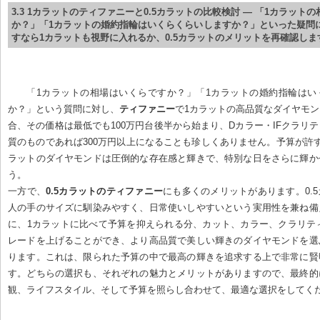
3.3 1カラットのティファニーと0.5カラットの比較検討 — 「1カラット
か？」「1カラットの婚約指輪はいくらくらいしますか？」といった疑問
すなら1カラットも視野に入れるか、0.5カラットのメリットを再確認しま
「1カラットの相場はいくらですか？」「1カラットの婚約指輪はい
か？」という質問に対し、
ティファニー
で1カラットの高品質なダイヤモ
合、その価格は最低でも100万円台後半から始まり、Dカラー・IFクラリ
質のものであれば300万円以上になることも珍しくありません。予算が許
ラットのダイヤモンドは圧倒的な存在感と輝きで、特別な日をさらに輝か
う。

一方で、
0.5カラットのティファニー
にも多くのメリットがあります。0.
人の手のサイズに馴染みやすく、日常使いしやすいという実用性を兼ね備
に、1カラットに比べて予算を抑えられる分、カット、カラー、クラリテ
レードを上げることができ、より高品質で美しい輝きのダイヤモンドを選
ります。これは、限られた予算の中で最高の輝きを追求する上で非常に賢
す。どちらの選択も、それぞれの魅力とメリットがありますので、最終的
観、ライフスタイル、そして予算を照らし合わせて、最適な選択をしてく