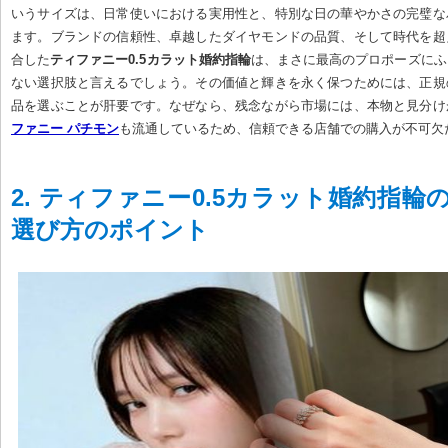
いうサイズは、日常使いにおける実用性と、特別な日の華やかさの完璧な
ます。ブランドの信頼性、卓越したダイヤモンドの品質、そして時代を超
合した
ティファニー0.5カラット婚約指輪
は、まさに最高のプロポーズにふ
ない選択肢と言えるでしょう。その価値と輝きを永く保つためには、正規
品を選ぶことが肝要です。なぜなら、残念ながら市場には、本物と見分け
ファニー パチモン
も流通しているため、信頼できる店舗での購入が不可欠
2. ティファニー0.5カラット婚約指輪
選び方のポイント