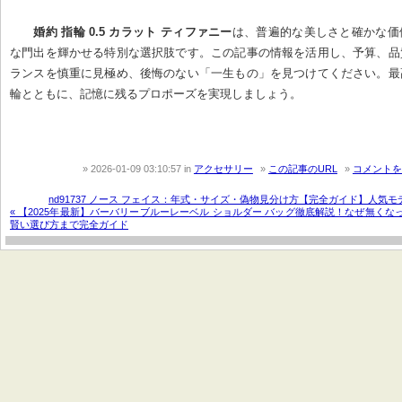
婚約 指輪 0.5 カラット ティファニー
は、普遍的な美しさと確かな価
な門出を輝かせる特別な選択肢です。この記事の情報を活用し、予算、品
ランスを慎重に見極め、後悔のない「一生もの」を見つけてください。最
輪とともに、記憶に残るプロポーズを実現しましょう。
2026-01-09 03:10:57
in
アクセサリー
この記事のURL
コメントを
nd91737 ノース フェイス：年式・サイズ・偽物見分け方【完全ガイド】人気モ
« 【2025年最新】バーバリーブルーレーベル ショルダー バッグ徹底解説！なぜ無く
賢い選び方まで完全ガイド