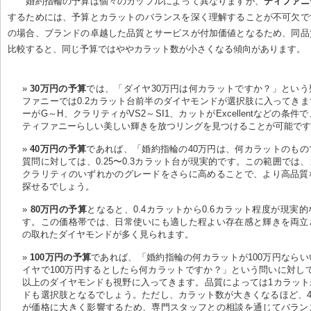
婚約指輪の予算は個々のカップルによって異なりますが、
ティファニ
するためには、予算とカラットのバランスを深く理解することが不可欠で
の場合、ブランドの卓越した品質とサービスが付加価値となるため、同品
比較すると、同じ予算ではややカラット数が小さくなる傾向があります。
30万円の予算
では、「ダイヤ30万円は何カラットですか？」という
ファニーでは0.2カラット台前半のダイヤモンドが選択肢に入ってき
ーがG～H、クラリティがVS2～SI1、カットがExcellentなどの条
ティファニーらしい美しい輝きを放つリングを見つけることが可能で
40万円の予算
であれば、「婚約指輪の40万円は、何カラットのもの
質問に対しては、0.25〜0.3カラット台が現実的です。この範囲では
クラリティのいずれかのグレードをさらに高めることで、より高品質
探せるでしょう。
80万円の予算
となると、0.4カラットから0.6カラット程度が現実
す。この価格帯では、日常使いにも適した程よい存在感と輝きを両立
の取れたダイヤモンドが多く見られます。
100万円の予算
であれば、「婚約指輪の何カラットが100万円なら
イヤで100万円するとしたら何カラットですか？」という問いに対して
以上のダイヤモンドも視野に入ってきます。品質によっては1カラット
ドも選択肢となるでしょう。ただし、カラット数が大きくなるほど、4
が価格に大きく影響するため、専門スタッフとの相談を通じてバラン