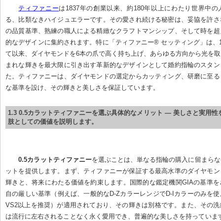
ティファニー
は1837年の創業以来、約180年以上にわたり世界中
る、比類なきハイジュエラーです。その愛され続ける秘密は、妥協を許さ
の品質基準、熟練の職人による精緻なクラフトマンシップ、そして時を超
的なデザインに集約されます。特に「ティファニー® セッティング」は、1
て以来、ダイヤモンドを6本の爪で高く持ち上げ、あらゆる方向から光を
まれな輝きを最大限に引き出す革新的なデザインとして婚約指輪のスタン
た。ティファニーは、ダイヤモンドの選定からカッティング、研磨に至る
な基準を設け、その輝きと美しさを保証しています。
1.3 0.5カラットティファニーを選ぶ具体的なメリット — 美しさと実用
肢としての価値を説明します。
0.5カラットティファニー
を選ぶことは、単なる指輪の購入に留まらな
ットを提供します。まず、ティファニーが保証する最高水準のダイヤモン
輝きと、将来にわたる価値を約束します。国際的な鑑定機関GIAの基準
自の厳しい基準（例えば、一般的なD-ZカラーレンジでD-Iカラーのみを
VS2以上を推奨）が適用されており、その輝きは別格です。また、その
は流行に左右されることなく永く愛用でき、普遍的な美しさを持っています