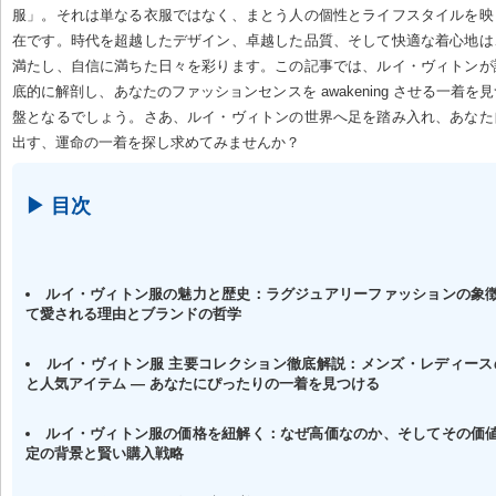
服」。それは単なる衣服ではなく、まとう人の個性とライフスタイルを映
在です。時代を超越したデザイン、卓越した品質、そして快適な着心地は
満たし、自信に満ちた日々を彩ります。この記事では、ルイ・ヴィトンが
底的に解剖し、あなたのファッションセンスを awakening させる一着を
盤となるでしょう。さあ、ルイ・ヴィトンの世界へ足を踏み入れ、あなた
出す、運命の一着を探し求めてみませんか？
▶ 目次
ルイ・ヴィトン服の魅力と歴史：ラグジュアリーファッションの象徴
て愛される理由とブランドの哲学
ルイ・ヴィトン服 主要コレクション徹底解説：メンズ・レディース
と人気アイテム — あなたにぴったりの一着を見つける
ルイ・ヴィトン服の価格を紐解く：なぜ高価なのか、そしてその価値
定の背景と賢い購入戦略