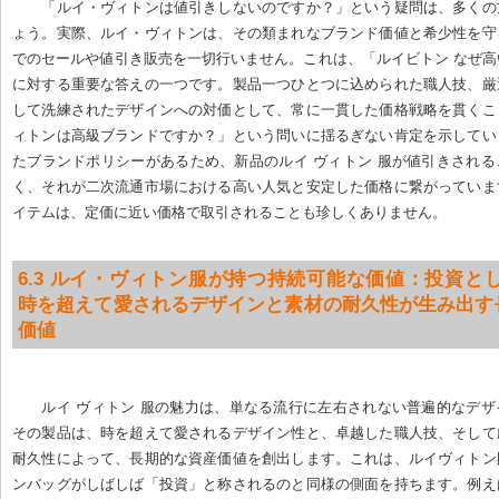
「ルイ・ヴィトンは値引きしないのですか？」という疑問は、多くの
ょう。実際、ルイ・ヴィトンは、その類まれなブランド価値と希少性を守
でのセールや値引き販売を一切行いません。これは、「ルイビトン なぜ
に対する重要な答えの一つです。製品一つひとつに込められた職人技、厳
して洗練されたデザインへの対価として、常に一貫した価格戦略を貫くこ
ィトンは高級ブランドですか？」という問いに揺るぎない肯定を示してい
たブランドポリシーがあるため、新品のルイ ヴィトン 服が値引きされ
く、それが二次流通市場における高い人気と安定した価格に繋がっていま
イテムは、定価に近い価格で取引されることも珍しくありません。
6.3 ルイ・ヴィトン服が持つ持続可能な価値：投資とし
時を超えて愛されるデザインと素材の耐久性が生み出す
価値
ルイ ヴィトン 服の魅力は、単なる流行に左右されない普遍的なデ
その製品は、時を超えて愛されるデザイン性と、卓越した職人技、そして
耐久性によって、長期的な資産価値を創出します。これは、ルイヴィトン
ンバッグがしばしば「投資」と称されるのと同様の側面を持ちます。例え