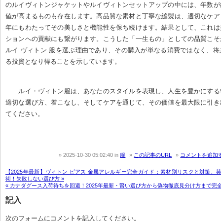
のルイヴィトンジャケットやルイヴィトンセットアップの中には、年数が
値が高まるものも存在します。高品質な素材と丁寧な縫製は、適切なケア
年にもわたってその美しさと機能性を保ち続けます。結果として、これは
ションへの貢献にも繋がります。こうした「一生もの」としての品質こそ
ルイ ヴィトン 服を選ぶ理由であり、その購入が単なる消費ではなく、
る投資となり得ることを示しています。
ルイ・ヴィトン服は、あなたのスタイルを表現し、人生を豊かにする
適切な選び方、着こなし、そしてケアを通じて、その価値を最大限に引き
てください。
2025-10-30 05:02:40
in
服
この記事のURL
コメントを追加
【2025年最新】ヴィトン ピアス 金属アレルギー完全ガイド：素材別リスクと対策、
術！失敗しない選び方 »
« カナダグース入荷待ちを回避！2025年最新・賢い選び方から偽物徹底見分け方まで完
記入
次のフォームにコメントを記入してください。