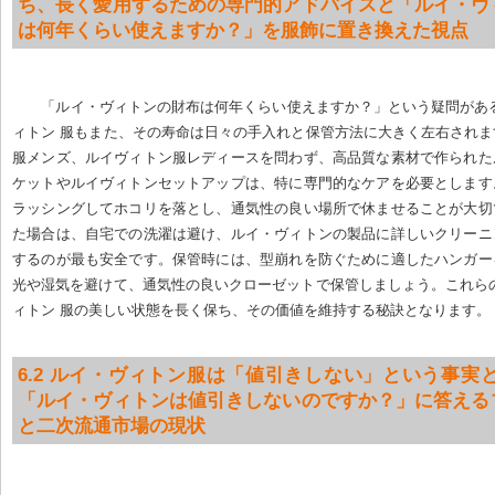
ち、長く愛用するための専門的アドバイスと「ルイ・ヴ
は何年くらい使えますか？」を服飾に置き換えた視点
「ルイ・ヴィトンの財布は何年くらい使えますか？」という疑問があ
ィトン 服もまた、その寿命は日々の手入れと保管方法に大きく左右され
服メンズ、ルイヴィトン服レディースを問わず、高品質な素材で作られた
ケットやルイヴィトンセットアップは、特に専門的なケアを必要とします
ラッシングしてホコリを落とし、通気性の良い場所で休ませることが大切
た場合は、自宅での洗濯は避け、ルイ・ヴィトンの製品に詳しいクリーニ
するのが最も安全です。保管時には、型崩れを防ぐために適したハンガー
光や湿気を避けて、通気性の良いクローゼットで保管しましょう。これら
ィトン 服の美しい状態を長く保ち、その価値を維持する秘訣となります。
6.2 ルイ・ヴィトン服は「値引きしない」という事実と
「ルイ・ヴィトンは値引きしないのですか？」に答える
と二次流通市場の現状