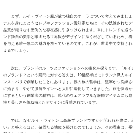
まず、ルイ・ヴィトン服が放つ独自のオーラについて考えてみましょ
テムを身にまとうセレブやファッション愛好家たちは、その洗練されたデ
品質が織りなす圧倒的な存在感に引きつけられます。単にトレンドを追う
ンド独自の美学と確固たる世界観がデザインに深く根ざしているため、着
を与える唯一無二の魅力を放っているのです。これが、世界中で支持され
えるでしょう。
次に、ブランドのルーツとファッションへの進化を探ります。「ルイ
のブランド？という疑問に対する答えは、19世紀半ばにトランク職人ル
ンス・パリで創業したことにあります。彼の旅の哲学は、堅牢かつ洗練さ
に始まり、やがて服飾ラインへと大胆に進化していきました。旅を快適か
にするという創業者の精神は、現代のウェアラブルな服飾アイテムにも息
性と美しさを兼ね備えたデザインに昇華されています。
では、なぜルイ・ヴィトンは高級ブランドですかと問われた際に、
い」と答えるほど、確固たる地位を築けたのでしょうか。その理由は、妥