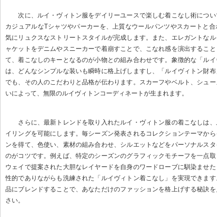
次に、ルイ・ヴィトン服をデイリーユースで楽しむ着こなし術につい
カジュアルなTシャツやパーカーを、上質なウールパンツやスカートと合
気にリュクスなストリートスタイルが完成します。また、エレガントなル
ャケットをデニムやスニーカーで着崩すことで、こなれ感を演出すること
て、着こなしのキーとなるのが小物との組み合わせです。象徴的な「ルイ
は、どんなシンプルな装いも瞬時に格上げしますし、「ルイヴィトン財布
でも、その人のこだわりと品格が伝わります。スカーフやベルト、シュー
いによって、無限のルイヴィトンコーディネートが生まれます。
さらに、最新トレンドを取り入れたルイ・ヴィトン服の着こなしは、
イリングを可能にします。毎シーズン発表されるコレクションテーマから
ンを得て、色使い、素材の組み合わせ、シルエットなどをパーソナルスタ
のがコツです。例えば、特定のシーズンのグラフィックモチーフを一点取
ウェイで提案された大胆なレイヤードを自身のワードローブに馴染ませた
性的でありながらも洗練された「ルイヴィトン着こなし」を実現できます
品にブレンドすることで、あなただけのファッションを格上げする秘訣を
さい。