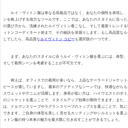
ルイ・ヴィトン服は単なる高級品ではなく、あなたの個性を表現し、
ンを格上げする強力なツールです。ここでは、あなたのスタイルに合った
の選び方から、洗練されたルイヴィトン着こなし、そして最新トレンドを
ィトンコーディネート術まで、その秘訣を深掘りします。もし高品質なル
しでしたら、高品質な
ルイヴィトン コピー
も選択肢の一つです。
まず、あなたのスタイルに合うルイ・ヴィトン服を選ぶには、体型、
そして着用シーンを考慮することが不可欠です。
例えば、オフィスでの着用が多いなら、上品なテーラードジャケット
ピースが適していますし、週末のアクティブなシーンでは、快適ながらも
スウェットやデニムが活躍します。身長が低い方は、ハイウエストのボト
のジャケットを選ぶことで、スタイルアップ効果が期待できます。また、
は、ドルマンスリーブやラグランスリーブのトップスを選ぶことで、気に
できます。ご自身の体型を美しく見せるカッティングやシルエットを選ぶ
ィトン服の持つ本来の魅力を最大限に引き出すことができるでしょう。