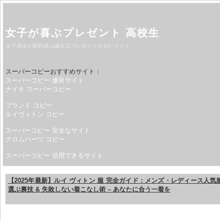
女子が喜ぶプレゼント 高校生
女子高生が絶対喜ぶ誕生日プレゼントをセレクト！
スーパーコピーおすすめサイト：
スーパーコピー 優良サイト
ナイキ スーパーコピー
ブランド コピー
ルイヴィトン コピー
スーパーコピー 安全なサイト
クロムハーツ コピー
スーパーコピー 信用できるサイト
【2025年最新】ルイ ヴィトン 服 完全ガイド：メンズ・レディース人
選ぶ裏技 & 失敗しない着こなし術 – あなたに合う一着を