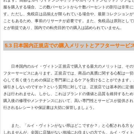
れます。高額なルイヴィトンジャケットやルイヴィトンセットアップなど
服を購入する場合、この数パーセントから十数パーセントの割引は非常に
す。ただし、免税店は品揃えが限られている場合や、最新コレクションが
こともあるため、事前のリサーチが必要です。また、免税品は原則として
とが前提であり、国内での転売目的での購入は認められていません。
5.3 日本国内正規店での購入メリットとアフターサービ
日本国内のルイ・ヴィトン正規店で購入する最大のメリットは、その
フターサービスにあります。正規店では、商品の真贋に関する心配は一切
心して長く使うための保証と専門家によるケアを受けることができます。
値引きしないのですか？という質問に対しては、正規店では基本的に定価
きは行われません。しかし、これはブランドの価値と品質を維持するため
購入後の修理やメンテナンスにおいて、高い専門性とサービスが提供され
行されるレシートや保証書は大切に保管しましょう。
また、「ルイ・ヴィトンがない県はどこですか？」と心配される方も
しれませんが、全国に店舗がない地域にお住まいの方でも、ルイ・ヴィト