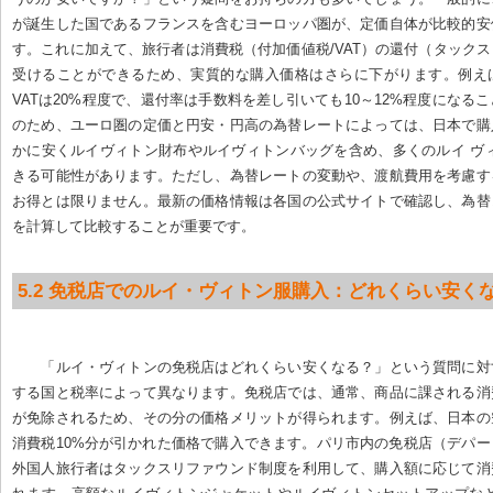
が誕生した国であるフランスを含むヨーロッパ圏が、定価自体が比較的安
す。これに加えて、旅行者は消費税（付加価値税/VAT）の還付（タック
受けることができるため、実質的な購入価格はさらに下がります。例え
VATは20%程度で、還付率は手数料を差し引いても10～12%程度になる
のため、ユーロ圏の定価と円安・円高の為替レートによっては、日本で購
かに安くルイヴィトン財布やルイヴィトンバッグを含め、多くのルイ ヴ
きる可能性があります。ただし、為替レートの変動や、渡航費用を考慮す
お得とは限りません。最新の価格情報は各国の公式サイトで確認し、為替
を計算して比較することが重要です。
5.2 免税店でのルイ・ヴィトン服購入：どれくらい安く
「ルイ・ヴィトンの免税店はどれくらい安くなる？」という質問に対
する国と税率によって異なります。免税店では、通常、商品に課される消
が免除されるため、その分の価格メリットが得られます。例えば、日本の
消費税10%分が引かれた価格で購入できます。パリ市内の免税店（デパ
外国人旅行者はタックスリファウンド制度を利用して、購入額に応じて消