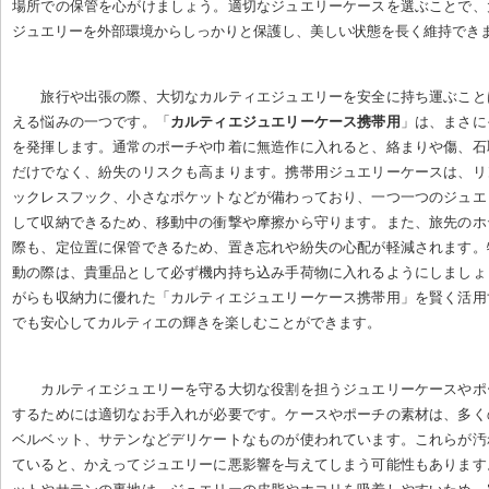
場所での保管を心がけましょう。適切なジュエリーケースを選ぶことで、
ジュエリーを外部環境からしっかりと保護し、美しい状態を長く維持でき
旅行や出張の際、大切なカルティエジュエリーを安全に持ち運ぶこと
える悩みの一つです。「
カルティエジュエリーケース携帯用
」は、まさに
を発揮します。通常のポーチや巾着に無造作に入れると、絡まりや傷、石
だけでなく、紛失のリスクも高まります。携帯用ジュエリーケースは、リ
ックレスフック、小さなポケットなどが備わっており、一つ一つのジュエ
して収納できるため、移動中の衝撃や摩擦から守ります。また、旅先のホ
際も、定位置に保管できるため、置き忘れや紛失の心配が軽減されます。
動の際は、貴重品として必ず機内持ち込み手荷物に入れるようにしましょ
がらも収納力に優れた「カルティエジュエリーケース携帯用」を賢く活用
でも安心してカルティエの輝きを楽しむことができます。
カルティエジュエリーを守る大切な役割を担うジュエリーケースやポ
するためには適切なお手入れが必要です。ケースやポーチの素材は、多く
ベルベット、サテンなどデリケートなものが使われています。これらが汚
ていると、かえってジュエリーに悪影響を与えてしまう可能性もあります