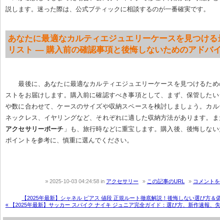
説します。迷った際は、公式ブティックに相談するのが一番確実です。
あなたに最適なカルティエジュエリーケースを見つける
リスト — 購入前の確認事項と後悔しないためのアドバ
最後に、あなたに最適なカルティエジュエリーケースを見つけるため
ストをお届けします。購入前に確認すべき事項として、まず、保管したい
や数に合わせて、ケースのサイズや収納スペースを検討しましょう。カル
ネックレス、イヤリングなど、それぞれに適した収納方法があります。ま
アクセサリーポーチ
」も、旅行時などに重宝します。購入後、後悔しない
ポイントを参考に、慎重に選んでください。
2025-10-03 04:24:58
in
アクセサリー
この記事のURL
コメントを
【2025年最新】シャネル ピアス 値段 正規ルート徹底解説！後悔しない選び方＆偽
« 【2025年最新】サッカー スパイク ナイキ ジュニア完全ガイド：選び方、新作速報、