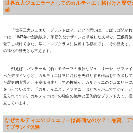
世界五大ジュエラーとしてのカルティエ：格付けと歴史
値
「世界三大ジュエリーブランドは？」という問いは、しばしば聞かれ
エは、1847年の創業以来、革新的なデザインと卓越した技術で、王侯貴
魅了し続けてきた、常にトップクラスに位置する存在です。その歴史は、
の進化の歴史とも言えます。
例えば、パンテール（豹）モチーフの複雑なジュエリーや、サファイ
ったデザインなど、カルティエは常に時代を先取りする作品を生み出して
た歴史的背景と、王室御用達としての権威が、カルティエのジュエリーに
を与えています。「カルティエとティファニーはどちらが上ですか？」と
見られますが、カルティエはその独自の路線と圧倒的なブランド力で、揺
立しています。
なぜカルティエのジュエリーは高価なのか？：品質、デ
てブランド体験