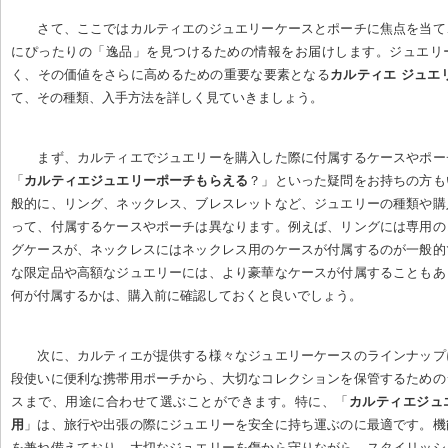
さて、ここではカルティエのジュエリーケースとポーチに焦点を当て
にぴったりの「逸品」を見つけるための情報をお届けします。ジュエリ
く、その価値をさらに高めるための重要な要素となる
カルティエ ジュエ
て、その種類、入手方法を詳しく見ていきましょう。
まず、カルティエでジュエリーを購入した際に付属するケースやポー
「
カルティエジュエリーポーチもらえる
？」といった疑問をお持ちの方も
般的に、リング、ネックレス、ブレスレットなど、ジュエリーの種類や購
って、付属するケースやポーチは異なります。例えば、リングには専用の
グケースが、ネックレスにはネックレス用のケースが付属するのが一般的
な限定品や高額なジュエリーには、より豪華なケースが付属することもあ
何が付属するかは、購入前に確認しておくと良いでしょう。
次に、カルティエが提供する様々なジュエリーケースのラインナップ
段使いに便利な携帯用ポーチから、大切なコレクションを保管するための
スまで、用途に合わせて選ぶことができます。特に、「
カルティエジュ
用
」は、旅行や出張の際にジュエリーを安全に持ち運ぶのに最適です。機
を兼ね備えており、大切なジュエリーを傷から守りながら、スタイリッシ