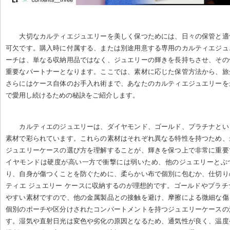
大切なカルティエジュエリーを美しく保つためには、日々の保管と適
可欠です。購入時に付属する、または別途用意する専用のカルティエジュ
ーチは、単なる収納用品ではなく、ジュエリーの輝きを長持ちさせ、その
重要なパートナーとなります。ここでは、素材に応じた保管方法から、旅
さらにはケース自体のお手入れ術まで、あなたのカルティエジュエリーを
で愛用し続けるための秘訣をご紹介します。
カルティエのジュエリーは、ダイヤモンド、ゴールド、プラチナとい
素材で彩られています。これらの素材はそれぞれ異なる特性を持つため、
ジュエリーケースの選び方を理解することが、輝きを保つ上で非常に重要
イヤモンドは硬度が高い一方で衝撃には弱いため、他のジュエリーとぶ
り、自身が傷つくことを防ぐために、柔らかい布で個別に包むか、仕切り
ティエ ジュエリー ケースに収納するのが理想的です。ゴールドやプラ
やすい素材ですので、他の金属製品との接触を避け、摩擦による微細な傷
個別のポーチや区分けされたコンパートメントを持つジュエリーケースの
す。湿気や直射日光は変色や劣化の原因となるため、通気性が良く、温度