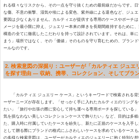
れる様々なリスクから、その一点を守り抜くための最前線だからです。日
な傷、不意の衝撃、湿気や埃による変色、紫外線による退色など、ジュエ
要因は少なくありません。カルティエが提供する専用のケースやポーチは
メージを最小限に抑え、ジュエリー本来の輝きを長期間維持するために、
構造の全てに徹底したこだわりを持って設計されています。それは、単に
まう」場所ではなく、その「価値」そのものを守り育むための、ブランド
ールなのです。
2. 検索意図の深掘り：ユーザーが「カルティエ ジュエ
を探す理由 — 収納、携帯、コレクション、そしてブラ
「カルティエ ジュエリー ケース」というキーワードで検索される
ーザーニーズが存在します。「せっかく手に入れたカルティエのリングを
たい」「旅行や出張の際に安心して持ち運べる専用ポーチを探している」
気を損なわない美しいコレクションケースで飾りたい」など、目的は多岐
た、購入時に付属していたケースを紛失し、新たに正規のケースを入手し
として贈る際にブランドの格式にふさわしいケースを求めているケースも
の多様な検索意図は、ユーザーがカルティエのジュエリーに抱く特別な想