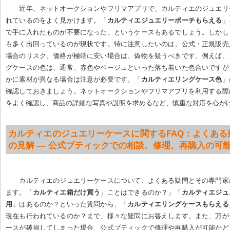
近年、ネットオークションやフリマアプリで、カルティエのジュエリ
れているのをよく見かけます。「
カルティエジュエリーポーチもらえる
」
で手に入れたものが不要になった、というケースもあるでしょう。しかし
も多く出回っているのが現状です。特に注意したいのは、公式・正規販売
場合のリスク。価格が極端に安い場合は、偽物を疑うべきです。例えば、
グケースの色は、通常、赤色やベージュといった落ち着いた色合いですが
かに素材が異なる場合は注意が必要です。「
カルティエリングケース色
」
確認しておきましょう。ネットオークションやフリマアプリを利用する際
をよく確認し、商品の詳細な写真や説明を求めるなど、慎重な対応を心が
カルティエのジュエリーケースに関するFAQ：よくある
の見解 — 公式ブティックでの相談、修理、再購入の可
カルティエのジュエリーケースについて、よくある疑問とその専門家
ます。「
カルティエ箱だけ買う
」ことはできるのか？」「
カルティエジュ
用
」はあるのか？といった質問から、「
カルティエリングケースもらえる
現在も行われているのか？まで、様々な疑問にお答えします。また、万が
ースが破損してしまった場合、公式ブティックで修理や再購入が可能かど