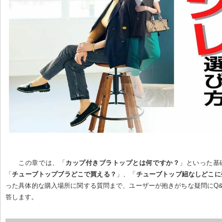
この章では、「
カップ付きブラトップとは何ですか？
」といった基
「
チューブトップブラどこで買える？
」、「
チューブトップ紐なしどこに
った具体的な購入場所に関する質問まで、ユーザーが抱きがちな疑問にQ
答します。