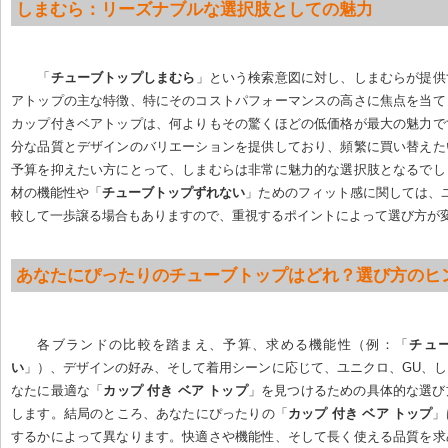
しまむら：リーズナブルな選択肢としての魅力
「
チューブトップしまむら
」という検索意図に対し、しまむらが提供
アトップの主な特徴、特にそのコストパフォーマンスの高さに焦点を当て
カップ付きベアトップは、何よりもその驚くほどの低価格が最大の魅力で
分な品質とデザインのバリエーションを提供しており、頻繁に買い替えた
予算を抑えたい方にとって、しまむらは非常に魅力的な選択肢となるでし
材の機能性や「
チューブトップずれない
」ためのフィット感に関しては、
較して一歩譲る場合もありますので、重視するポイントによって選び方が
あなたにぴったりのチューブトップはどれ？選び方のヒ
各ブランドの比較を踏まえ、予算、求める機能性（例：「
チュ
い
」）、デザインの好み、そして着用シーンに応じて、ユニクロ、GU、
なたに最適な「
カップ 付き ベア トップ
」を見つけるための具体的な選び
します。結局のところ、あなたにぴったりの「
カップ 付き ベア トップ
」
するかによって異なります。快適さや機能性、そして長く使える品質を求