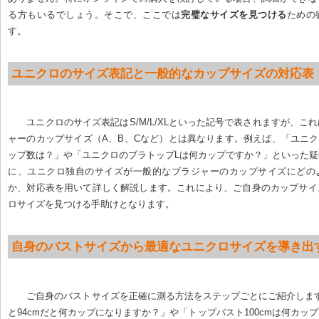
る方もいるでしょう。そこで、ここでは
完璧なサイズを見つける
ための
す。
ユニクロのサイズ表記と一般的なカップサイズの対応表
ユニクロのサイズ表記はS/M/L/XLといった記号で表されますが、こ
ャーのカップサイズ（A、B、Cなど）とは異なります。例えば、「ユニ
ップ数は？」や「ユニクロのブラトップLは何カップですか？」といった
に、ユニクロ独自のサイズが一般的なブラジャーのカップサイズにどの
か、対応表を用いて詳しく解説します。これにより、ご自身のカップサイ
ロサイズを見つける手助けとなります。
自身のバストサイズから最適なユニクロサイズを導き出
ご自身のバストサイズを正確に測る方法をステップごとにご紹介します
と94cmだと何カップになりますか？」や「トップバスト100cmは何カッ