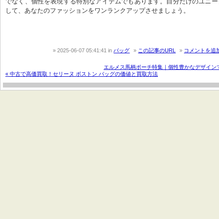
でなく、個性を表現する特別なアイテムでもあります。自分だけのユニー
して、あなたのファッションをワンランクアップさせましょう。
2025-06-07 05:41:41
in
バッグ
この記事のURL
コメントを追
エルメス馬柄ポーチ特集｜個性豊かなデザインで
« 中古で高価買取！セリーヌ ボストン バッグの価値と買取方法