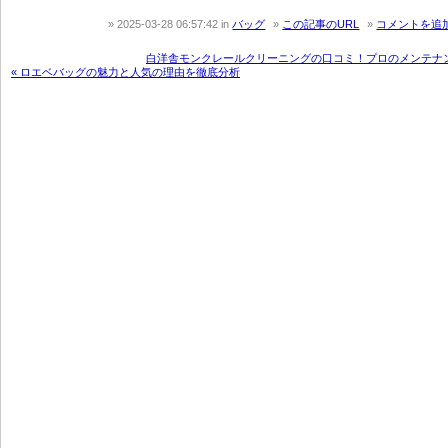
2025-03-28 06:57:42
in
バッグ
この記事のURL
コメントを追
白洋舎モンクレールクリーニングの口コミ！プロのメンテナン
« ロエベバッグの魅力と人気の理由を徹底分析