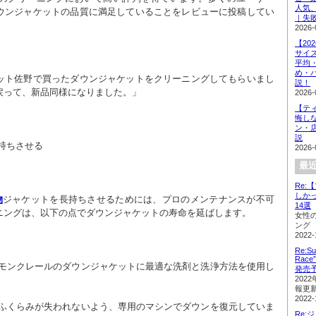
人気
ウンジャケットの品質に満足していることをレビューに投稿してい
｜失
2026-
【20
サイ
平均
め・
ット佐野で買ったダウンジャケットをクリーニングしてもらいまし
説！
戻って、新品同様になりました。」
2026-
【テ
悔し
ン・
説
持ちさせる
2026-
最近
Re
しか
物
ジャケットを長持ちさせるためには、プロのメンテナンスが不可
14選
ニングは、以下の点でダウンジャケットの寿命を延ばします。
女性
ング
2022-
Re:Su
Rac
発売
202
報更
2022-
Re: