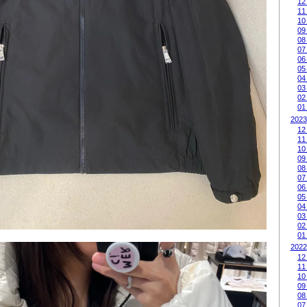
12
11
10
09
08
07
06
05
04
03
02
01
2023
12
11
10
09
08
07
06
05
04
03
02
01
2022
12
11
10
09
08
07