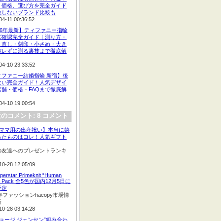
、価格、選び方を完全ガイド
敗しないブランド比較も
04-11 00:36:52
26年最新】ティファニー指輪
ズ確認完全ガイド｜測り方・
・直し・刻印・小さめ・大き
バレずに測る裏技まで徹底解
04-10 23:33:52
ィファニー結婚指輪 新宿】後
ない完全ガイド！人気デザイ
店舗・価格・FAQまで徹底解
04-10 19:00:54
のコメント: 8 コメント
:【ママ用の出産祝い】本当に嬉
ったものはコレ！人気ギフト
の友達へのプレゼントランキ
10-28 12:05:09
perstar Primeknit “Human
e” Pack 全5色が国内12月5日に
予定
2年ファッションhacopy市場情
新
10-28 03:14:28
ジョージ ジェンセン”組み合わ