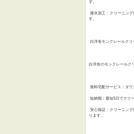
す。
 撥水加工：クリーニング後に撥水加工を施すことで、ダウンジャケットの撥水性を維持しま
す。
 白洋舎モンクレールク
白洋舎のモンクレールク
 無料宅配サービス：ダ
 短納期：最短5日でクリ
 安心保証：クリーニング後のダウンジャケットに万が一問題があった場合は、保証制度があ
ります。