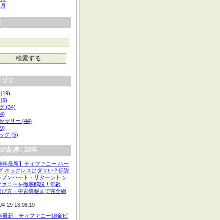
 月
索
テゴリ
(19)
(6)
 (34)
4)
サリー (44)
9)
グ (5)
の記事: 10本
26年最新】ティファニー ハー
タグ ネックレスはダサい？伝説
ープンハート・リターントゥ
ファニーを徹底解説！年齢
選び方・中古情報まで完全網
04-29 18:08:19
6年最新！ティファニー18金ピ