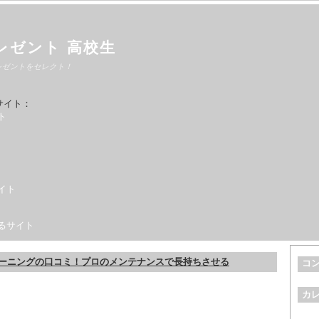
レゼント 高校生
レゼントをセレクト！
サイト：
ト
イト
るサイト
ーニングの口コミ！プロのメンテナンスで長持ちさせる
コ
カ