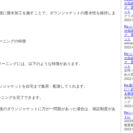
せ自
グ、
ット
クリ
2022-
Re:
せ自
グ、
ット
リーニングの特徴
ank
2022-
Re:
せ自
グ、
リーニングには、以下のような特徴があります。
ット
女性
め人
2022-
Re
ウンジャケットを自宅まで集荷・配達してくれます。
に！
＆例
ーニングを完了できます。
女性
ング
2022-
Re
トに
202
報更
2022-