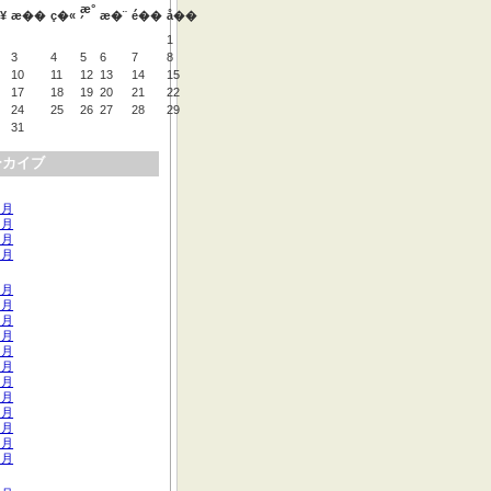
æ°
¥
æ��
ç�«
æ�¨
é��
å��
´
1
3
4
5
6
7
8
10
11
12
13
14
15
17
18
19
20
21
22
24
25
26
27
28
29
31
ーカイブ
 月
 月
 月
 月
 月
 月
 月
 月
 月
 月
 月
 月
 月
 月
 月
 月