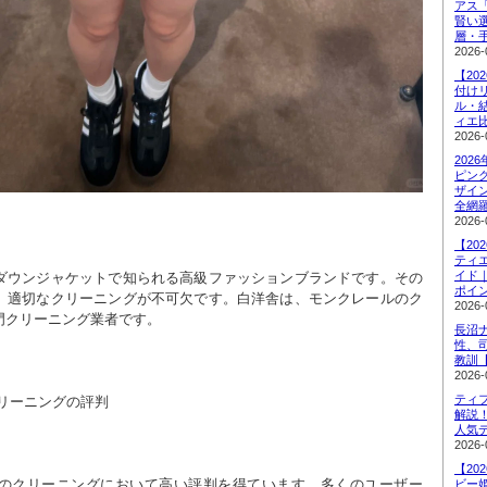
アス
賢い
層・
2026-
【20
付け
ル・
ィエ
2026-
202
ピン
ザイ
全網
2026-
【20
ティ
イド
ダウンジャケットで知られる高級ファッションブランドです。その
ポイ
、適切なクリーニングが不可欠です。白洋舎は、モンクレールのク
2026-
門クリーニング業者です。
長沼
性、
教訓
2026-
ティ
クリーニングの評判
解説
人気
2026-
【20
のクリーニングにおいて高い評判を得ています。多くのユーザー
ビー