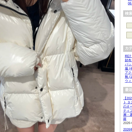
06
検
カ
時計 
財布 
バッグ
服 (4
アクセ
靴 (1
ウィッ
最近
【20
ト 
のオ
ティ
層・
羅
2026-
202