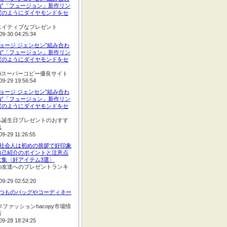
由”「フュージョン」新作リン
雲のようにダイヤモンドをセ
エイティブなプレゼント
09-30 04:25:34
ジョージ ジェンセン”組み合わ
由”「フュージョン」新作リン
雲のようにダイヤモンドをセ
opiスーパーコピー優良サイト
09-29 19:56:54
ジョージ ジェンセン”組み合わ
由”「フュージョン」新作リン
雲のようにダイヤモンドをセ
へ誕生日プレゼントのおすす
気
09-29 11:26:55
:新社会人は初めの挨拶で好印象
自己紹介のポイントと注意点
文集〈好アイテム3選〉
の友達へのプレゼントランキ
09-29 02:52:20
:いつものバッグやコーディネー
2年ファッションhacopy市場情
新
09-28 18:24:25