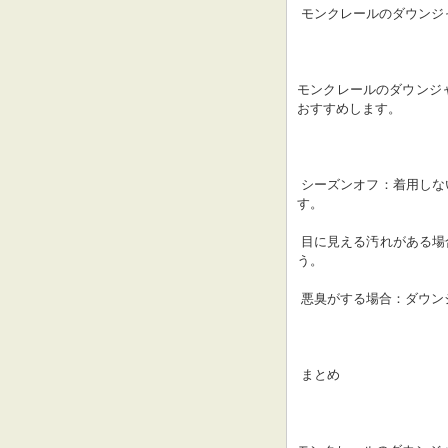
 モンクレールのダウン
モンクレールのダウンジ
おすすめします。
 シーズンオフ：着用しない期間にクリーニングに出すと、汚れや汗が蓄積されるのを防げま
す。
 目に見える汚れがある場合：汚れを見つけたら、できるだけ早くクリーニングに出しましょ
う。
 悪臭がする場合：ダウ
 まとめ