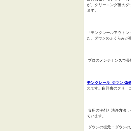
が、クリーニング後のダ
ます。
「モンクレールアウトレ
た。ダウンのふくらみが
 プロのメンテナンスで長
モンクレール ダウン 偽
欠です。白洋舎のクリー
 専用の洗剤と洗浄方法：モンクレールのダウンジャケットに最適な洗剤と洗浄方法を使用し
ています。
 ダウンの復元：ダウンのふくらみが失われないよう、専用のマシンでダウンを復元していま