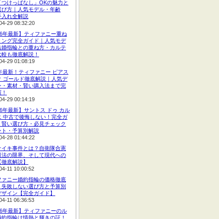
「つけっぱなし」OKの魅力と
選び方｜人気モデル・年齢
手入れ全解説
04-29 08:32:20
26年最新】ティファニー重ね
リング完全ガイド｜人気モデ
結婚指輪との重ね方・カルテ
比較も徹底解説！
04-29 01:08:19
6年最新！ティファニー ピアス
ク ゴールド徹底解説｜人気デ
ン・素材・賢い購入法まで完
羅！
04-29 00:14:19
26年最新】サントス ドゥ カル
エ 中古で後悔しない！完全ガ
｜賢い選び方・必見チェック
ント・予算別解説
04-28 01:44:22
ナイキ事件とは？自衛隊合憲
司法の限界、そして現代への
【徹底解説】
04-11 10:00:52
ファニー婚約指輪の価格徹底
！失敗しない選び方と予算別
デザイン【完全ガイド】
04-11 06:36:53
26年最新】ティファニーのル
婚約指輪は情熱と輝きの証！