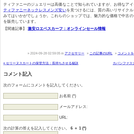
ティファニーのジュエリーは高価なことで知られていますが、お得なアイ
ティファニーネックレスメンズ安い
を見つけるには、質の高いリサイクル
みてはいかがでしょうか。これらのショップでは、魅力的な価格で中古の
を販売しています。
【関連記事】:
激安ロエベスカーフ：オンラインセール情報
2024-09-28 02:59:05
in
アクセサリー
この記事のURL
コメントを
« セリーヌスカートの保管方法：長持ちさせる秘訣
カバンファス
コメント記入
次のフォームにコメントを記入してください。
お名前 (*)
メールアドレス:
URL:
次の計算の答えを記入してください。
6 ＋ 1 (*)