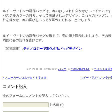
ルイ・ヴィトンの新作バッグは、春のおしゃれに欠かせないアイテムです
パステルカラーの彩り、そして洗練されたデザイン。これらのバッグは、
性を輝かせ、春の喜びをいっそう高めてくれることでしょう。
ルイ・ヴィトンの新作バッグを携えて、春の街を闊歩しましょう。その軽
周囲に春の訪れを告げます。
【関連記事】:
テクノロジーで進化するバッグデザイン
2024-06-06 07:46:12
in
バッグ
この記事のURL
コメントを追
« スニーカーのゴムを白くする方法
スイートアルハンブラの昔
コメント記入
次のフォームにコメントを記入してください。
お名前 (*)