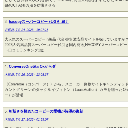
&MOCHA(モカ)&を彷彿させる
hacopyスーパーコピー 代引き 届く
月曜日, 7月 24, 2023 - 19:27:18
大人気のスーパーコピー n級品 代金引換 激安品サイトを探していますか
2023人気高品質スーパーコピー代引き国内発送,HACOPYスーパーコピー
ト口コミランキング1位
ConverseOneStarOxからダ
水曜日, 7月 26, 2023 - 13:08:37
〈Converse（コンバース）〉から、スニーカー偽物サイトキャンディッ
カントグリーンのダックルイヴィトン（LouisVuitton）カモを纏ったOn
ー）が登場
斬新さを極めたコービーの愛機が待望の復刻
木曜日, 7月 27, 2023 - 01:55:07