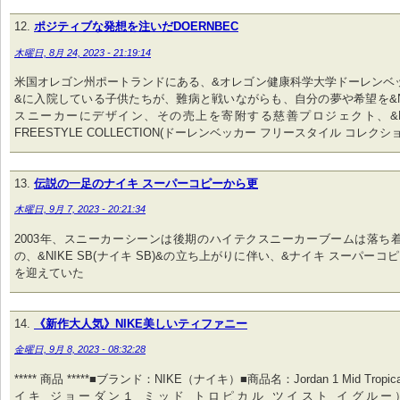
ポジティブな発想を注いだDOERNBEC
木曜日, 8月 24, 2023 - 21:19:14
米国オレゴン州ポートランドにある、&オレゴン健康科学大学ドーレンベ
&に入院している子供たちが、難病と戦いながらも、自分の夢や希望を&NI
スニーカーにデザイン、その売上を寄附する慈善プロジェクト、&DOE
FREESTYLE COLLECTION(ドーレンベッカー フリースタイル コレクショ
伝説の一足のナイキ スーパーコピーから更
木曜日, 9月 7, 2023 - 20:21:34
2003年、スニーカーシーンは後期のハイテクスニーカーブームは落ち
の、&NIKE SB(ナイキ SB)&の立ち上がりに伴い、&ナイキ スーパーコ
を迎えていた
《新作大人気》NIKE美しいティファニー
金曜日, 9月 8, 2023 - 08:32:28
***** 商品 *****■ブランド：NIKE（ナイキ）■商品名：Jordan 1 Mid Tropical 
イキ ジョーダン１ ミッド トロピカル ツイスト イグルー）■Styl