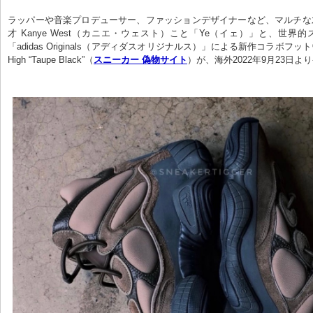
ラッパーや音楽プロデューサー、ファッションデザイナーなど、マルチな
才 Kanye West（カニエ・ウェスト）こと「Ye（イェ）」と、世界
「adidas Originals（アディダスオリジナルス）」による新作コラボフットウェア
High “Taupe Black”（
スニーカー 偽物サイト
）が、海外2022年9月23日よ