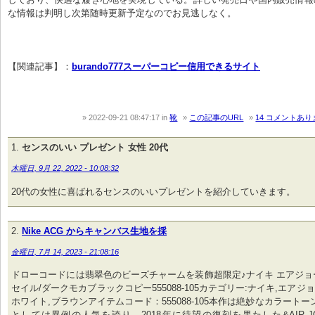
な情報は判明し次第随時更新予定なのでお見逃しなく。

【関連記事】：
burando777スーパーコピー信用できるサイト
2022-09-21 08:47:17
in
靴
この記事のURL
14 コメントあり
センスのいい プレゼント 女性 20代
木曜日, 9月 22, 2022 - 10:08:32
20代の女性に喜ばれるセンスのいいプレゼントを紹介していきます。
Nike ACG からキャンバス生地を採
金曜日, 7月 14, 2023 - 21:08:16
ドローコードには翡翠色のビーズチャームを装飾超限定♪ナイキ エアジョー
セイル/ダークモカブラックコピー555088-105カテゴリー:ナイキ,エアジ
ホワイト,ブラウンアイテムコード：555088-105本作は絶妙なカラート
としては異例の人気を誇り、2018年に待望の復刻を果たした&AIR JO