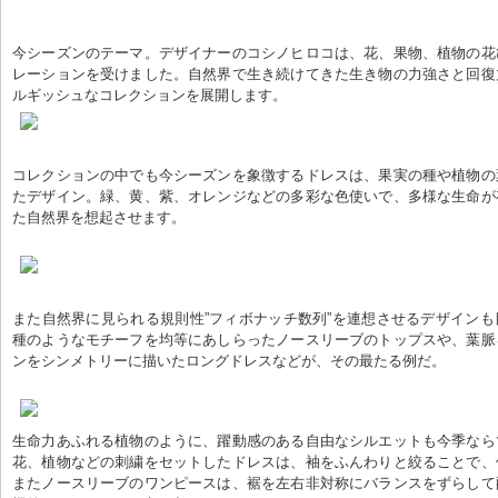
今シーズンのテーマ。デザイナーのコシノヒロコは、花、果物、植物の花
レーションを受けました。自然界で生き続けてきた生き物の力強さと回復
コレクションの中でも今シーズンを象徴するドレスは、果実の種や植物の
たデザイン。緑、黄、紫、オレンジなどの多彩な色使いで、多様な生命が
た自然界を想起させます。 

また自然界に見られる規則性”フィボナッチ数列”を連想させるデザイン
種のようなモチーフを均等にあしらったノースリーブのトップスや、葉脈
ンをシンメトリーに描いたロングドレスなどが、その最たる例だ。

生命力あふれる植物のように、躍動感のある自由なシルエットも今季なら
花、植物などの刺繍をセットしたドレスは、袖をふんわりと絞ることで、
またノースリーブのワンピースは、裾を左右非対称にバランスをずらして